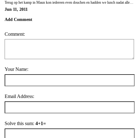
Terug op het kamp in Maun kon iedereen even douchen en hadden we lunch nadat alles weer terug in onze truck geladen was. Tegen een uur of 13u vertrokken we naar Planet Baobab, een prachtige campground vol met baobab bomen waarvan sommige meer dan 1000 jaar oud waren. De gigantisch dikke bomen schijnen volledig vol te zitten met water waardoor ze praktisch onbrandbaar zijn en dus zo ontzettend lang kunnen leven. We konden s'middags heerlijk relaxen bij het zwembad en s'avonds bij het kampvuur en in de prachtige bar lekker napraten over ons Delta avontuur.
Jun 11, 2011
Add Comment
Comment:
Your Name:
Email Address:
Solve this sum:
4+1=