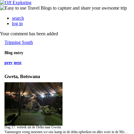
search
log in
Your comment has been added
Tripping South
Blog entry
prev
next
Gweta, Botswana
Dag 17: vertrek uit de Delta naar Gweta.
Vanmorgen vroeg moesten we ons kamp in de delta opbreken en alles weer in de Mokoro's laden voor de terugreis. Onderweg in de Mokoro's werden we nog een laatste keer verrast door olifanten die recht voor onze boten langs door het water kwamen stormen om over te steken naar de andere kant. Voor dit natuurgeweld gingen we toch maar iets naar achteren met onze kleine Mokoro's.