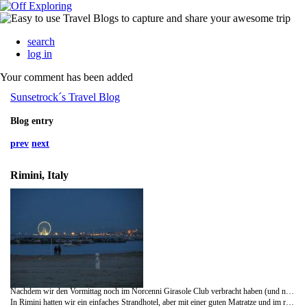
search
log in
Your comment has been added
Sunsetrock´s Travel Blog
Blog entry
prev
next
Rimini, Italy
Nachdem wir den Vormittag noch im Norcenni Girasole Club verbracht haben (und natürlich im Grillrestaurant zu Mittag gegessen), sind wir über Landstraßen und die "blauen Autobahnen" nach Rimini gefahren. Meine ursprünglich geplante Route über Urbino habe ich geknickt, weil wir inzwischen wissen, wie sehr die Gurkerei über die Landstraße aufhält (eine richtige Autobahn für die West-Ost-Verbindung gibt es an dieser Stelle nicht und irgendwo unterwegs ist es auch ziemlich bergig). Also wählten wir die relativ unspektakuläre Strecke über Arezzo mit kurzem Stopp und Rundgang in Sansepolcro. Die "blauen Autobahnen" sind staatliche und mautfreie Schnellstraßen und spätestens seit der Fahrt von Sansepolcro nach Cesena wissen wir auch, warum die kostenfrei sind. Der Zustand der Straße ist wirklich grottenschlecht. Teilweise war die rechte Spur komplett gesperrt, zuerst hielten wir das für eine Baustelle, aber da wurde überhaupt nicht gearbeitet, die war einfach nur gesperrt, weil sie nicht mehr befahrbar war. Da die Strecke durch Tunnels und über viele Brücken führte, war das Ganze schon ein bisschen abenteuerlich.
In Rimini hatten wir ein einfaches Strandhotel, aber mit einer guten Matratze und im relativ krabbeltiersicheren 2.Stock war das jetzt purer Luxus für mich. Vor Einbruch der Dunkelheit haben wir noch einen Strandspaziergang gemacht.