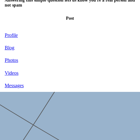
Answering this simple question lets us know you're a real person and
not spam
Post
Profile
Blog
Photos
Videos
Messages