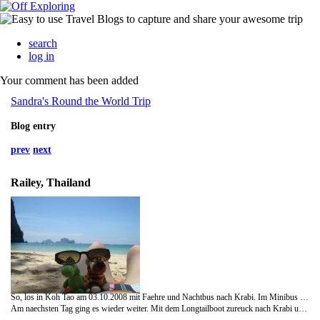
search
log in
Your comment has been added
Sandra's Round the World Trip
Blog entry
prev
next
Railey, Thailand
So, los in Koh Tao am 03.10.2008 mit Faehre und Nachtbus nach Krabi. Im Minibus habe ich Manuel aus Oesterreich kennengelernt. Hatten einen lustigen Abend in einer Bar mit Livemusik und im Hintergrund life eine DVD mit Ski- und Snowboard stunts - sehr irreal - aber passend. Am naechsten Morgen bin ich mit dem Longtail Boot nach Railey. Eine Halbinsel im Suedwesten. Soll einer der schoensten Straende Thailands sein. Habe aber erstmal meine Wanderschuhe angezogen und habe mir den Princess View und die Lagune angesehen. Das war mehr Klettern als Wandern - gluecklicherweise haben mich ein paar Hollaender nach unten begleitet und Amerikaner wieder nach oben. Geht doch,… Am naechsten Tag endlich: STRAND und Sonnenuntergang. Habe nachmittags Lia, Tina und Aled wiedergetroffen und mit den Dreien den restlichen Abend verbracht. Die Nacht habe ich damit zugebracht Kakerlaken in meinem Zimmer zu beobachten. Tolle Tiere, die koennen sogar auf glaten Oberflaechen kopfueber sehr gut klettern und schnell sind die auch noch- argh!! Thailand ist doch gar nicht soo klein…
Am naechsten Tag ging es wieder weiter. Mit dem Longtailboot zureuck nach Krabi und mit dem Flieger nach BKK. Habe da die Trekkingtour gebucht und bin abends direkt in den Nachtbus nach Chiang Mai gestiegen. Ich sags ja, Weltereisen sind anstrendgend.