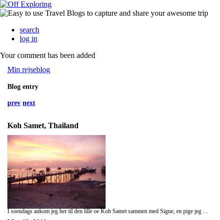
search
log in
Your comment has been added
Min rejseblog
Blog entry
prev
next
Koh Samet, Thailand
I soendags ankom jeg her til den lille oe Koh Samet sammen med Signe, en pige jeg moedte i Bangkok og aftalte at tilbringe denne uge sammen med. Vi har fundet et fint sted at bo meget taet paa den fantastiske diamantstrand, hvor vi har tilbragt en hel del tid. Det er nogle helt fantastiske strande her er. Meget at tiden har staaet paa afslapning, hvilket vi nyder i fulde drag inden jeg tager videre til new Zealand paa mandag. I gaar sejlede vi rundt om oeen, hvor vi undervejs snorklede og fiskede. Det var super hyggeligt. I morgen tager vi tilbage til Bangkok, saa vi maa haabe at urolighederne der her vaeret der denne uge er stoppet. Det foeles lidt maerkerligt at skulle forlade Thailand, nu jeg har vaeret her en maaned og lige har vaennet mig til at vaere her, men glaeder mig ogsaa meget til at komme videre.