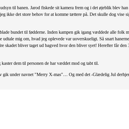
dsyn til banen. Jarod fiskede sit kamera frem og i det øjeblik blev han
 jeg ikke det store behov for at komme tættere på. Det skulle dog vise s
ade bundet til fødderne. Inden kampen gik igang væddede alle folk med
udtale mig om, hvad jeg oplevede var uoverskueligt. Så snart hanerne g
e skadet bliver taget ud bagved hvor den bliver syet! Herefter får den
kaster dem til personen de har væddet mod og tabt til.
blev gik under navnet "Merry X-mas"… Og med det -Glædelig Jul derhj