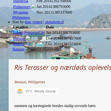
Indonesia
Feb 2014
1392768000
Jan 2014
1388793600
Philippines
Myanmar
Nov 2013
1385337600
Philippines
Sort by
date visited
|
alphabetical
Location
Date
Puerto Princesa City
Jan 2014
1388793600
Dec 2013
1387497600
Banaue
Manila
Dec 2013
1387324800
Banaue
Ris Terasser og nærdøds oplevels
Banaue, Philippines
31°C
Mostly Cloudy
sammen og kærtegnede hendes stadig sovende børn.