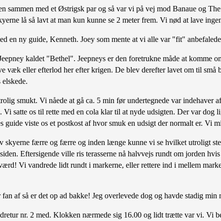
n sammen med et Østrigsk par og så var vi på vej mod Banaue og The R
skyerne lå så lavt at man kun kunne se 2 meter frem. Vi nød at lave ingent
med en ny guide, Kenneth. Joey som mente at vi alle var "fit" anbefaled
s Jeepney kaldet "Bethel". Jeepneys er den foretrukne måde at komme o
ve væk eller efterlod her efter krigen. De blev derefter lavet om til s
 elskede.
utrolig smukt. Vi nåede at gå ca. 5 min før undertegnede var indehaver a
i satte os til rette med en cola klar til at nyde udsigten. Der var dog lig
s guide viste os et postkost af hvor smuk en udsigt der normalt er. Vi mi
blev skyerne færre og færre og inden længe kunne vi se hvilket utroligt st
 siden. Eftersigende ville ris terasserne nå halvvejs rundt om jorden hv
ærd! Vi vandrede lidt rundt i markerne, eller rettere ind i mellem mark
er fan af så er det op ad bakke! Jeg overlevede dog og havde stadig mi
dretur nr. 2 med. Klokken nærmede sig 16.00 og lidt trætte var vi. Vi be