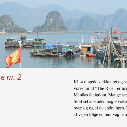
Subscribe
20 De
e nr. 2
Kl. 4 ringede vækkeuret og sna
vores tur til "The Rice Terrac
Manilas fattigdom. Mange ste
Stort set alle uden nogle vok
over sig og af de andre børn.
af vejen følge en mor vågne 