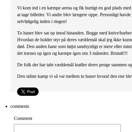
Vi kom ind i en kæmpe arena og fik hurtigt en god plads med u
at tage billeder. Vi andre blev længere oppe. Personligt havde
selvfølgelig inden i ringen!
To haner blev sat op imod hinanden. Begge med knive/barberbl
Hvordan de holder styr på deres væddemål skal jeg ikke kunne 
død. Den anden hane som højst sandsynligt er mere eller mindr
det trænes op igen og kæmpe igen om 3 måneder. Brutalt!!!
De folk der har tabt væddemål krøller deres penge sammen og 
Den sidste kamp vi så var mellem to haner hvoraf den ene 
comments
Comment