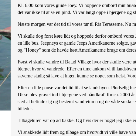
Kl. 6.00 kom vores guide Joey. Vi hoppede ombord minibusse
det var ikke til at se en pind. Vi var langt oppe i bjergene og 
Næste morgen var det tid til vores tur til Ris Terasserne. Nu 
Vi skulle dog først køre lidt og hoppede derfor ombord vore
en lille bus. Jeepneys er gamle Jeeps Amerikanerne solgte, ga
og "Honey" som de havde hørt Amerikanerne bruge om deres
Først vi skulle vandre til Batad Village hvor der skulle være 
bjerget hvor vi vandrede. Efter en time ankom vi til landsbyen. V
skyerne stadig så lave at ingen kunne se noget som helst. Vore
Efter en lille pause var det tid til at se landsbyen. Pludselig 
Disse blev gravet ind i bjergene ved håndkraft for ca. 2000 år
sted at befinde sig og bestemt vandreturen og de våde sokker v
billeder.
Tilbageturen var op ad bakke. Og hvis der er noget jeg ikke 
Vi snakkede lidt frem og tilbage om hvorvidt vi ville have van