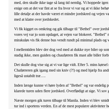
med, den skulle ikke tage så lang tid nemlig. Vi hoppede ig
enige om at det var fint at se fra hvor vi var og at vi ikke be
lille detalje at der havde været et mindre jordskred og vejen v
med at klatre over jordskedet.
Vi fik kigget os omkring og gik tilbage til "Bethel" over jo
vores vej var jo som opdaget, at vejen var blokeret. "Bethel" 
mirakuløs vis fik denne bus vendt rundt på minimal plads og 
I mellemtiden blev der dog ved med at dukke nye biler op som 
stadig ikke, men guiden og chauførren fik mast alle biller for
Det skulle dog vise sig at vi var lige vidt. Efter 5. mins kørse
Chaførreren gik igang med sin kniv (?!) og med hjælp fra andre
ligeså ustabilt træ….
Inden længe kunne vi høre lyden af "Bethel" og var endelig på 
klarede turen uden flere jordsked. Overflødigt at sige. Vi sov 
Næste morgen gik turen tilbage til Manila. Inden vi blev smidt
tur ind i sportens verden. En af de mest populære aktiviteter h