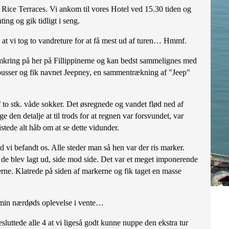
ice Terraces. Vi ankom til vores Hotel ved 15.30 tiden og
ing og gik tidligt i seng.
e at vi tog to vandreture for at få mest ud af turen… Hmmf.
mkring på her på Fillippinerne og kan bedst sammelignes med
må busser og fik navnet Jeepney, en sammentrækning af "Jeep"
f to stk. våde sokker. Det øsregnede og vandet flød ned af
e den detalje at til trods for at regnen var forsvundet, var
stede alt håb om at se dette vidunder.
ed vi befandt os. Alle steder man så hen var der ris marker.
is de blev lagt ud, side mod side. Det var et meget imponerende
erne. Klatrede på siden af markerne og fik taget en masse
n min nærdøds oplevelse i vente…
sluttede alle 4 at vi ligeså godt kunne nuppe den ekstra tur