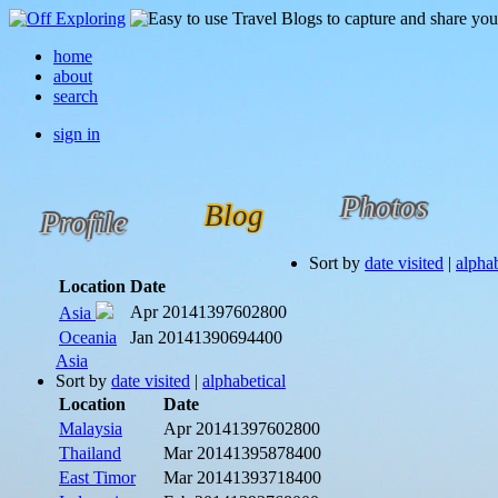
home
about
search
sign in
Photos
Blog
Profile
Sort by
date visited
|
alphab
Location
Date
Apr 2014
1397602800
Asia
Oceania
Jan 2014
1390694400
Asia
Sort by
date visited
|
alphabetical
Location
Date
Malaysia
Apr 2014
1397602800
Thailand
Mar 2014
1395878400
East Timor
Mar 2014
1393718400