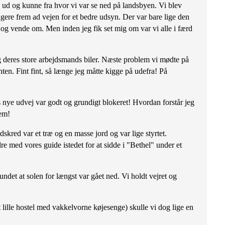
ud og kunne fra hvor vi var se ned på landsbyen. Vi blev
ængere frem ad vejen for et bedre udsyn. Der var bare lige den
t" og vende om. Men inden jeg fik set mig om var vi alle i færd
g deres store arbejdsmands biler. Næste problem vi mødte på
ten. Fint fint, så længe jeg måtte kigge på udefra! På
 nye udvej var godt og grundigt blokeret! Hvordan forstår jeg
jem!
dskred var et træ og en masse jord og var lige styrtet.
e med vores guide istedet for at sidde i "Bethel" under et
ndet at solen for længst var gået ned. Vi holdt vejret og
 lille hostel med vakkelvorne køjesenge) skulle vi dog lige en