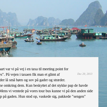
c 2013
rt var vi på vej i en taxa til meeting point for
es". På vejen i taxaen fik man et glimt af
Dec 20, 2013
der lå små børn og sov på gader og stræder.
sne omkring dem. Kun beskyttet af det stykke pap de havde
 Mens vi ventede på vores tour bus kunne vi på den anden side
op på gaden. Hun stod op, vaskede sig, pakkede "sengen"