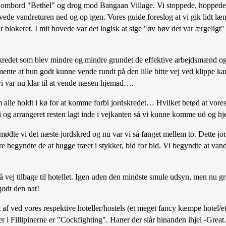
en ombord "Bethel" og drog mod Bangaan Village. Vi stoppede, hoppede 
høvede vandreturen ned og op igen. Vores guide foreslog at vi gik lidt l
ar blokeret. I mit hovede var det logisk at sige "øv bøv det var ærgelig
rdskredet som blev mindre og mindre grundet de effektive arbejdsmænd o
mente at hun godt kunne vende rundt på den lille bitte vej ved klippe kan
vi var nu klar til at vende næsen hjemad….
alle holdt i kø for at komme forbi jordskredet… Hvilket betød at vores
bi og arrangeret resten lagt inde i vejkanten så vi kunne komme ud og h
l mødte vi det næste jordskred og nu var vi så fanget mellem to. Dette jor
 begyndte de at hugge træet i stykker, bid for bid. Vi begyndte at vandr
vej tilbage til hotellet. Igen uden den mindste smule udsyn, men nu gru
godt den nat!
 af ved vores respektive hoteller/hostels (et meget fancy kæmpe hotel/et
er i Fillipinerne er "Cockfighting". Haner der slår hinanden ihjel -Great.