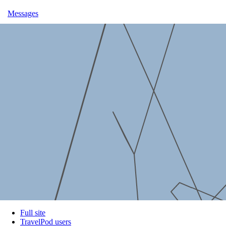
Messages
Full site
TravelPod users