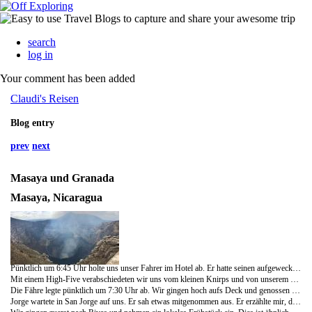
search
log in
Your comment has been added
Claudi's Reisen
Blog entry
prev
next
Masaya und Granada
Masaya, Nicaragua
Pünktlich um 6:45 Uhr holte uns unser Fahrer im Hotel ab. Er hatte seinen aufgeweckten und süssen kleinen Sohn dabei.
Mit einem High-Five verabschiedeten wir uns vom kleinen Knirps und von unserem Driver. Leider habe ich seinen Namen vergessen.
Die Fähre legte pünktlich um 7:30 Uhr ab. Wir gingen hoch aufs Deck und genossen die bereits warme Sonne.
Jorge wartete in San Jorge auf uns. Er sah etwas mitgenommen aus. Er erzählte mir, dass er bis 3 Uhr am Morgen noch weiter arbeiten musste - oder vielleicht war er auch Party machen;).