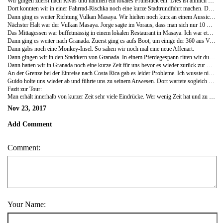
Wir gingen zuerst nach Rivas und nahmen ein lokales Frühstück ein. Dies ist ähnlich wie in Costa Rica; Reis mit Bohnen, Rührei und ein Stück Käse und Tortillas.
Dort konnten wir in einer Fahrrad-Rischka noch eine kurze Stadtrundfahrt machen. Der Markt war sehr interessant. Man bekam dort alles, was man so zum Leben brauchte. Die Leute sind etwas neugieriger und sprechen einem mehr an als in Costa Rica.
Dann ging es weiter Richtung Vulkan Masaya. Wir hielten noch kurz an einem Aussichtspunkt, wo man wunderschön auf einen Vulkansee schauen konnte. Diese Kraterseen finde ich halt sehr spannend, da ich das vorher nie gesehen habe.
Nächster Halt war der Vulkan Masaya. Jorge sagte im Voraus, dass man sich nur 10 Minuten dort aufhalten darf, wegen den giftigen Dämpfen. Wir konnten gleich hoch fahren ohne, dass wir anstehen mussten. Der Vulkan ist noch aktiv und könnte anscheinend jeden Moment ausbrechen. Es war sehr eindrücklich zu sehen wie der Rauch aus dem Krater steigt. Bei uns gab es leider zu viel Rauch, so dass man die Lava nicht sehen konnte, dafür hörte man es brodeln.
Das Mittagessen war buffetmässig in einem lokalen Restaurant in Masaya. Ich war etwas überfordert, weil man schnell entscheiden musste, was man nimmt. Zudem gab es riesen Portionen:). Wenigstens beim Getränk viel es mir einfach zu bestellen. Wir nahmen standesgemäss das Tona Bier.
Dann ging es weiter nach Granada. Zuerst ging es aufs Boot, um einige der 360 aus Vulkanstein entstandenen Inseln anzuschauen. Jorge sagte zum Bootsführer, dass ich mein Spanisch praktizieren möchte und er soll direkt mit mir sprechen und ich dann für meine Eltern übersetzen. Es ging dann auch gar nicht mal so schlecht:). Während der Bootsfahrt hatte Jorge für uns noch eine Überraschung und zwar gibt es auf einer der Insel eine spezielle Blume, die es nur in Nicaragua gibt und die nur im November blüht. Sie wird anscheinend für Heiratsanträge benutzt. Es sieht aus wie eine zu dünn gewordene Banane und wenn man den Stengel öffnet kommt eine wunderschöne Blume raus.
Dann gabs noch eine Monkey-Insel. So sahen wir noch mal eine neue Affenart.
Dann gingen wir in den Stadtkern von Granada. In einem Pferdegespann ritten wir durch die Stadt zu einer kleinen Schokoladen Fabrik. Alejandro erzählte uns alles über die Entstehung der Schokolade und gab uns diverse "Probiererli". Zudem durften wir noch die selbstgemachten Stumpen testen wie ich sie schon von Cuba her kannte.
Dann hatten wir in Granada noch eine kurze Zeit für uns bevor es wieder zurück zur Grenze ging.
An der Grenze bei der Einreise nach Costa Rica gab es leider Probleme. Ich wusste nicht, dass ich das Ausreiseflugticket vorweisen musste. Die junge Dame war sehr stur, obwohl ich ihr erklärte, dass wir effektiv Morgen heimreisen. Dann schaute der nette junge Herr vom Nebenschalter rüber und sagte, dass er uns einfach 2 Tage Aufenthalt genehmigen kann. Dies reichte ja für uns:).
Guido holte uns wieder ab und führte uns zu seinem Anwesen. Dort wartete sogleich das Abendessen auf uns. Eigentlich noch total voll vom Essen vom ganzen Tag konnte ich aber dann nicht wiederstehen. Agi kocht nämlich hervorragend. Es war noch ein weiterer Schweizer an unserem Tisch, der seit 15 Jahren dort lebt. Der holte noch seinen Appenzeller-Schnaps hervor und der half dann zusätzlich für den guten Schlaf.
Fazit zur Tour:
Man erhält innerhalb von kurzer Zeit sehr viele Eindrücke. Wer wenig Zeit hat und zu Costa Rica etwas Kontrast reinbringen möchte, dem würde ich es sehr empfehlen. Die Tour hatten wir über Agi und Guido gebucht. So haben wir uns an der Grenze einiges an Zeit gespart und mussten die Wege nicht selber zurück legen. Zudem hatten wir unsere private Tour und konnten auch selber Einfluss nehmen, was wir machen wollten und was eher weniger.
Nov 23, 2017
Add Comment
Comment:
Your Name: