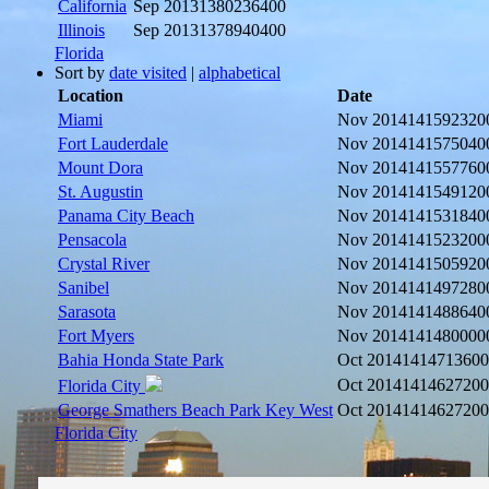
California
Sep 2013
1380236400
Illinois
Sep 2013
1378940400
Florida
Sort by
date visited
|
alphabetical
Location
Date
Miami
Nov 2014
141592320
Fort Lauderdale
Nov 2014
141575040
Mount Dora
Nov 2014
141557760
St. Augustin
Nov 2014
141549120
Panama City Beach
Nov 2014
141531840
Pensacola
Nov 2014
141523200
Crystal River
Nov 2014
141505920
Sanibel
Nov 2014
141497280
Sarasota
Nov 2014
141488640
Fort Myers
Nov 2014
141480000
Bahia Honda State Park
Oct 2014
1414713600
Oct 2014
1414627200
Florida City
George Smathers Beach Park Key West
Oct 2014
1414627200
Florida City