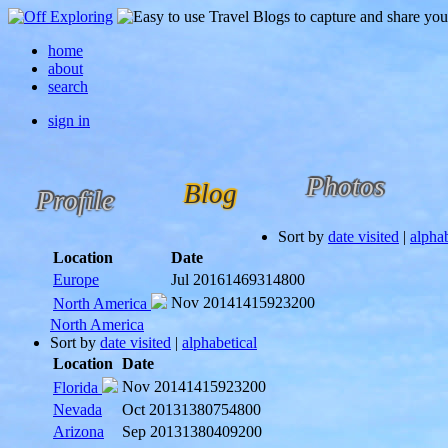
home
about
search
sign in
Photos
Blog
Profile
Sort by
date visited
|
alphab
Location
Date
Europe
Jul 2016
1469314800
Nov 2014
1415923200
North America
North America
Sort by
date visited
|
alphabetical
Location
Date
Nov 2014
1415923200
Florida
Nevada
Oct 2013
1380754800
Arizona
Sep 2013
1380409200