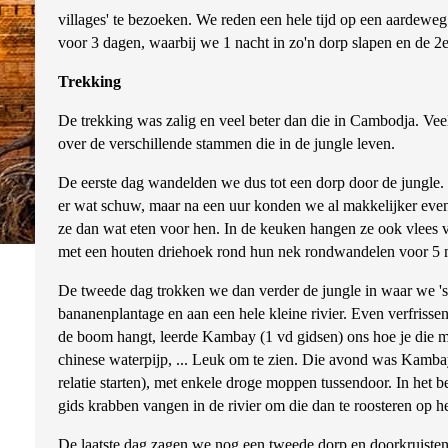
villages' te bezoeken. We reden een hele tijd op een aardew
voor 3 dagen, waarbij we 1 nacht in zo'n dorp slapen en de 2e
Trekking
De trekking was zalig en veel beter dan die in Cambodja. Veel
over de verschillende stammen die in de jungle leven.
De eerste dag wandelden we dus tot een dorp door de jungl
er wat schuw, maar na een uur konden we al makkelijker even d
ze dan wat eten voor hen. In de keuken hangen ze ook vlees 
met een houten driehoek rond hun nek rondwandelen voor 5 m
De tweede dag trokken we dan verder de jungle in waar we '
bananenplantage en aan een hele kleine rivier. Even verfri
de boom hangt, leerde Kambay (1 vd gidsen) ons hoe je die me
chinese waterpijp, ... Leuk om te zien. Die avond was Kamba
relatie starten), met enkele droge moppen tussendoor. In het 
gids krabben vangen in de rivier om die dan te roosteren op 
De laatste dag zagen we nog een tweede dorp en doorkruisten 