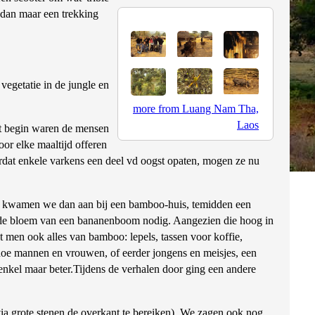
 dan maar een trekking
vegetatie in de jungle en
more from Luang Nam Tha,
Laos
t begin waren de mensen
or elke maaltijd offeren
rdat enkele varkens een deel vd oogst opaten, mogen ze nu
ag kwamen we dan aan bij een bamboo-huis, temidden een
r de bloem van een bananenboom nodig. Aangezien die hoog in
 men ook alles van bamboo: lepels, tassen voor koffie,
hoe mannen en vrouwen, of eerder jongens en meisjes, een
 enkel maar beter.Tijdens de verhalen door ging een andere
ia grote stenen de overkant te bereiken). We zagen ook nog