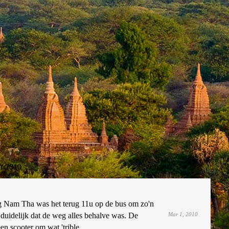
r 2010
 Nam Tha was het terug 11u op de bus om zo'n
duidelijk dat de weg alles behalve was. De
Mar 1, 2010
en scooter om wat 'trible