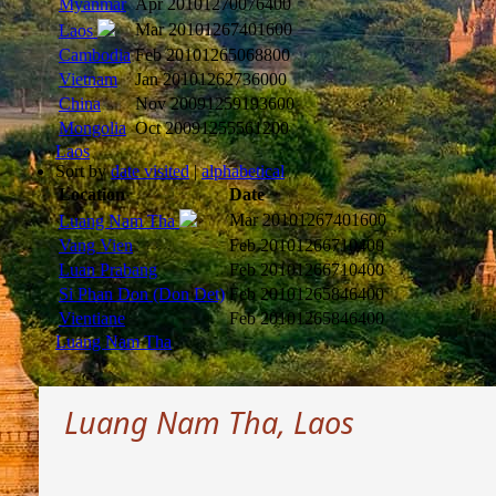
Myanmar
Apr 2010
1270076400
Mar 2010
1267401600
Laos
Cambodia
Feb 2010
1265068800
Vietnam
Jan 2010
1262736000
China
Nov 2009
1259193600
Mongolia
Oct 2009
1255561200
Laos
Sort by
date visited
|
alphabetical
Location
Date
Mar 2010
1267401600
Luang Nam Tha
Vang Vien
Feb 2010
1266710400
Luan Prabang
Feb 2010
1266710400
Si Phan Don (Don Det)
Feb 2010
1265846400
Vientiane
Feb 2010
1265846400
Luang Nam Tha
Luang Nam Tha, Laos