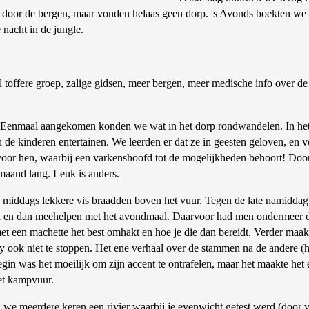
eg door de bergen, maar vonden helaas geen dorp. 's Avonds boekten we
 nacht in de jungle.
 toffere groep, zalige gidsen, meer bergen, meer medische info over de 
e. Eenmaal aangekomen konden we wat in het dorp rondwandelen. In he
e kinderen entertainen. We leerden er dat ze in geesten geloven, en vo
voor hen, waarbij een varkenshoofd tot de mogelijkheden behoort! Doo
aand lang. Leuk is anders.
s middags lekkere vis braadden boven het vuur. Tegen de late namidd
ssen en dan meehelpen met het avondmaal. Daarvoor had men ondermee
t een machette het best omhakt en hoe je die dan bereidt. Verder maakt
y ook niet te stoppen. Het ene verhaal over de stammen na de andere (
begin was het moeilijk om zijn accent te ontrafelen, maar het maakte het
het kampvuur.
we meerdere keren een rivier waarbij je evenwicht getest werd (door v