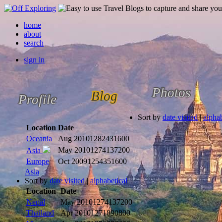
home
about
search
sign in
Photos
Blog
Profile
Sort by
date visited
|
alphab
Location
Date
Oceania
Aug 2010
1282431600
May 2010
1274137200
Asia
Europe
Oct 2009
1254351600
Asia
Sort by
date visited
|
alphabetical
Location
Date
Nepal
May 2010
1274137200
Thailand
Apr 2010
1271890800