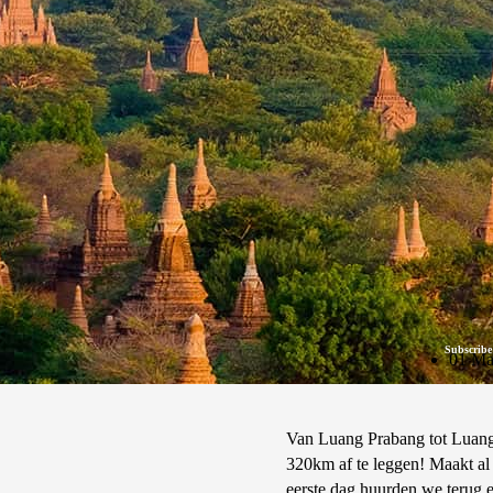
Subscribe
01 Ma
Van Luang Prabang tot Luang
320km af te leggen! Maakt al 
eerste dag huurden we terug e