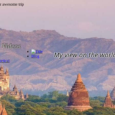
Videos
My view on the worl
Blog
etical