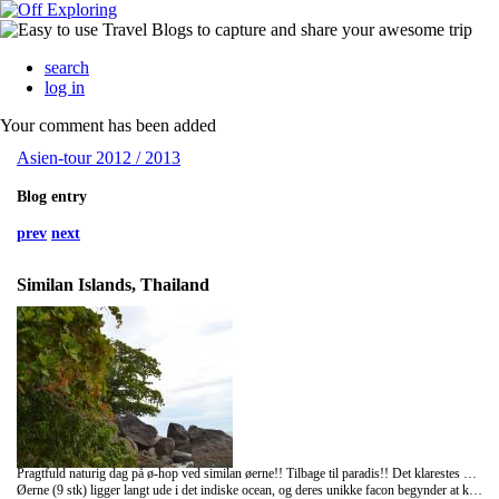
search
log in
Your comment has been added
Asien-tour 2012 / 2013
Blog entry
prev
next
Similan Islands, Thailand
Pragtfuld naturig dag på ø-hop ved similan øerne!! Tilbage til paradis!! Det klarestes vand vi har badet og snorklet i til dato, det har virkelig været en unik tur!! Anbefales til alle, der fås ikke smukkere natur! ;0)
Øerne (9 stk) ligger langt ude i det indiske ocean, og deres unikke facon begynder at kunne synes jo tættere man kommer på. De fremtræder som grønne bjerge i det smukke blågrønt univers. De eksisterer på havets vilkår, og alligevel er der formet jungle, koraller, sandhvide strande og under vandets overflade starter havets poesi! En tur hertil bør opleves! Massere af fisk, som bevæger sig umotiveret i en lunefuld og eksotisk verden! Koh kradan byder dog stadig på det allermest unikke hvad snorkling angår!