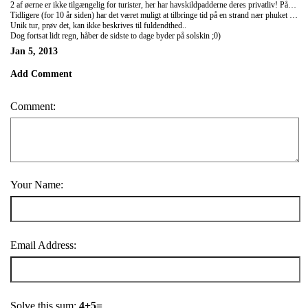
2 af øerne er ikke tilgængelig for turister, her har havskildpadderne deres privatliv! På øer med sandstrande, er der ansat bevågenhed til skildpadderne, så naturen ikke bremses af turister! Vi var så utrolig heldige, at 250 meter fra vores båd, så vi en, da vi snorklede! Fantastisk syn på ca. 15-20 meters dybde, så imponerende at følge!!
Tidligere (for 10 år siden) har det været muligt at tilbringe tid på en strand nær phuket og se skildpadderne komme op og ligge deres æg, dette privilegium er væk idag pga. turismen.
Unik tur, prøv det, kan ikke beskrives til fuldendthed..
Dog fortsat lidt regn, håber de sidste to dage byder på solskin ;0)
Jan 5, 2013
Add Comment
Comment:
Your Name:
Email Address:
Solve this sum:
4+5=