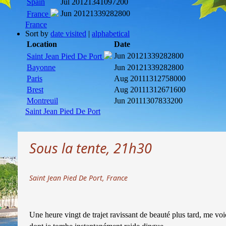
Spain
Jul 2012
1341097200
Jun 2012
1339282800
France
France
Sort by
date visited
|
alphabetical
Location
Date
Jun 2012
1339282800
Saint Jean Pied De Port
Bayonne
Jun 2012
1339282800
Paris
Aug 2011
1312758000
Brest
Aug 2011
1312671600
Montreuil
Jun 2011
1307833200
Saint Jean Pied De Port
Sous la tente, 21h30
Saint Jean Pied De Port, France
Une heure vingt de trajet ravissant de beauté plus tard, me voi