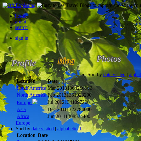
home
about
search
sign in
Photos
Blog
Profile
Sort by
date visited
|
alphab
Location
Date
South America
Mar 2013
1364256000
North America
Feb 2013
1361923200
Jul 2012
1341097200
Europe
Asia
Dec 2011
1322784000
Africa
Jun 2011
1308524400
Europe
Sort by
date visited
|
alphabetical
Location
Date