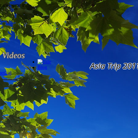
Videos
Asia Trip 201
Blog
etical