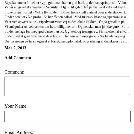
Rejsekammerat 1 melder syg - godt man har en god backup der kan springe til... Vi holder det spontane tema for turen.. Vi når lufthavnen - goooood tid, starbucks og en smøg .. Sådan skal en ferie starte!
Vi når alligevel at småløbe til Security .. Og ud til gaten..Nå ja man skal vel altid lige have pulsen op og lidt sved ned af nakken at hygge sig med når man endelig når ombord. Faktisk husker jeg ikke en eneste gang hvor jeg har sat mig i et fly uden denne lettede følelse "yes vi nåede det.. På et hængende".. Måske savner jeg bare spænding i hverdagen siden jeg skal presse den dertil!?
Flyvetur går hurtigt - Wifi i fly holder .. Bliver faktisk lidt irriteret over at de slukker for Wifi lige som jeg nørder allerbedst!
Finder hotellet - No probs.. Vi har fået en balsal.. Med firser-tv kasse og upersonligt opholdsrum med sofaen man aldrig nogensinde ville gøre brug af.. Som i aldrig! (Hvem sidder i en sofa på et hotelværelse .. Ahrrmmm.. Suite bevares, mens man er på opdagelse i den store verden!)
Vi er ved at være sulte - tripadvisor viser vej til det lokale køkken.. Og vi går all in på forretter, hovedretter og hele 3 desserter.. Forsøger at finde en fl vin der koster mere end 100 kr, og som måske også har lidt format.. Det lykkes ..ikke helt, men den var fin.. Billig og virkede! Samlet regning 320 kr.. Inkl store øl..
Vi smågodter os ved tanken om hvor billigt her er .. Og det skal man jo ikke gøre.. For så rammer karma.. Den bider en i r*ven.. Vi bliver taget godt og grundigt selvsamme sted af kvindelig taxachauffør der charger 100 kr for en 7 min tur rundt om hjørnet .. Så kan vi lære det! :)
Finder teenage bar med god danse musik:. Og Well og teenagere .. Får følelsen af at være nogens mor der står i hjørnet og holder øje fra hjørnet .. Både lidt nederen.. Men sjovt at genleve sin egen ungdomsdisko tid der udspiller sig som et gratis teaterstykke for øjnene af en.. Øjne der måske også sejler lidt af billig vodka og Redbull.. Jeg ER jo nogens mor .. Men heldigvis ikke nødt til at være rollemodel her, hvilket også havde været ynkeligt.. Faktisk!
Ender med at give taxa mand directions .. Han misser vores gade.. (Nu havde vi jo også været der i omkring 5 timer, og måtte kende byen .. Right!) thank god for god stedsans!
Da missionen på turen også et et forsøg på diplomatisk opgradering af danskeres ry i Prag, lader vi være med at smadre noget på hotellet .. (!) og går til køjs!
Mar 2, 2013
Add Comment
Comment:
Your Name:
Email Address: