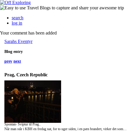
search
log in
Your comment has been added
Sarahs Eventyr
Blog entry
prev
next
Prag, Czech Republic
Spontan- Sviptur til Prag..
Når man står i KBH en fredag nat, for to uger siden, i en pæn brandert, virker det som en kanon ide at booke to hurtige flybilletter til Prag.. Sådan lidt spontant og uovervejet.. Og heldigvis viser det sig også at være en rigtig god ide i ædru tilstand... Når først tømmermændene har lagt sig (og man har rodet sig ud af alle de pænt velovervejede planer man faktisk havde, et par møder der blev ombooket og et "pyt" til at økonomien nok havde haft bedst af at blive i KBH på havregryn og gratis frisk-luft aktiviteter)