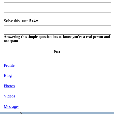
Solve this sum:
5+4=
Answering this simple question lets us know you're a real person and
not spam
Post
Profile
Blog
Photos
Videos
Messages