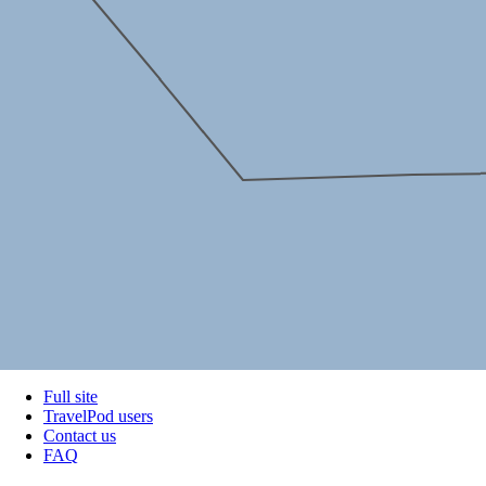
Full site
TravelPod users
Contact us
FAQ