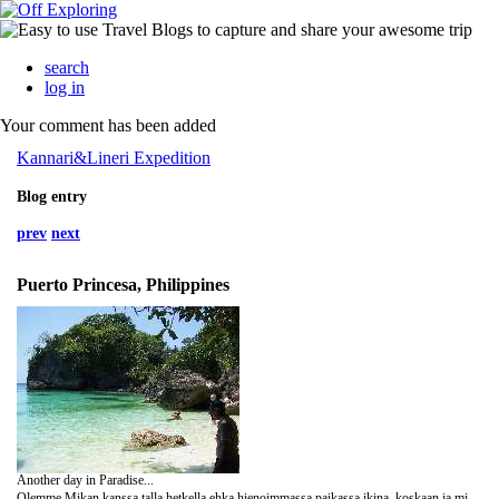
search
log in
Your comment has been added
Kannari&Lineri Expedition
Blog entry
prev
next
Puerto Princesa, Philippines
Another day in Paradise...
Olemme Mikan kanssa talla hetkella ehka hienoimmassa paikassa ikina, koskaan ja milloinkaan. Saaren nimi on Palawan ja sen itarannikon yhdessa hienoimmista ja viela tuntemattomimmista rannoista. Kylan nimi on Santo Nino ja tama kertoo matkastamme sinne.