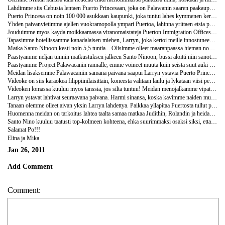
Lahdimme siis Cebusta lentaen Puerto Princesaan, joka on Palawanin saaren paakaupunki. Lennolla tuli jalleen testattua Kannarin kilpailuhenkisyys, kun Cebu Pacificin lentoemot jarjestivat leikkimeilisen kilpailun matkustajien kesken, periaatteella nopein voittaa. Ensimmaiset kaksi kysymysta Elina havisi parille nopeimmalle, mutta kolmannella kysymyksella tarppasi ja nopein vastaus loytyi suomalaisen suusta. Hyvasta nimimuistista oli kerrankin hyotya, koska kysymyksena oli "Voiko joku nimeta kahden lentoemannan nimet?". Palkinnoksi sain ehka mailman pienimman ja rumimman Cebu Pacific- kassin.( ja mikaamuuten havetti ) Paaasia oli kuitenki etta voitto tuli, hehheh!
Puerto Princesa on noin 100 000 asukkaan kaupunki, joka tuntui lahes kymmenen kertaa suuremman Cebu Cityn jalkeen melkein kuin kylalta. Kaupungissa on todella hyvia ravintoloita ja yksi ehka Kaakkois-Aasian parhaimmista baareista nimeltaan Katabom. Istuimme siella yhden illan hammastellen ihan supermahtavia trubaduureja. Kuulimme yhteensa kolmen eri miehen laulavan toinen toistaan paremmin niin kansainvalisia kuin paikallisiakin hitteja ja klassikoita. Tunnelmakin oli mita parhain!
Yhden paivanvietimme ajellen vuokramopolla ympari Puertoa, lahinna yrittaen etsia paikallisia sukellusliikkeita, joiden loytaminen osoittautuikin aika haasteelliseksi. Lopulta paatimme olla sukeltamatta koko paikassa, koska hinnat olivat aika korkealla. Yhdella moporeissulla kavimme paikallisella perhosfarmilla, jossa opas tutustutti honkkelit naiden siivekkaiden maailmaan. Todella herttainen paikka kauniine perhosineen!
Jouduimme myos kayda moikkaamassa viranomaistateja Puerton Immigration Officessa (Maahanmuuttotoimisto), Filippiineille saapuessa, rajalta saa vain 21 paivaa oleskeluaikaa viisumiin. Tama aika oli siis umpeutumassa ja kavimme tayttamassa muutaman lomakkeen toimiston tiukkailmeisten tatien valvovien silmien alla. Tuli taas todettua, etta viranomaiset ovat viranomaisia riippumatta maasta ja aikavyohykkeesta... Viisumin oleskeluajan pidennys on todellakin pelkkaa rahastusta, 3000 pesoa (60 E) meni tahan lystiin per nuppi.
Tapasimme hotellissamme kanadalaisen miehen, Larryn, joka kertoi meille innostuneena paikastaan Project Palawacanista Santo Ninon kylassa. Halusimme tehda jotain todellakin erilaista, koska opaskirjammekaan ei kertonut paikasta mitaan ja emme myoskaan loytaneet kartalta merkintaa koko kylasta. Larry sai meidat kuintenkin vakuuttuneeksi, etta tulemme pitamaan paikasta ja paatimme lahtea seuraavana paivana suunnistamaan paikkaan, johon on rakennettu "tie" vasta vuonna 2007. Puerton bussiasemalla paikalliset ihmettelivat paamaaraamme, koska se ei ollut mikaan tunnetuista turistikohteista. Tapasimme myos papin, jonka kanssa kavimme mielenkiintoisia keskusteluja kultturiemme eroavaisuuksista. Hauskin kommentti oli : "There's no family planning in Philippines, only family planting!" (Filippiiniella ei ole perhesuunnittelua vaan palkastaan perheenlisaysta). Harvinaisen osuvasti sanottu, koska lapsia todellakin riittaa tassa katolisessa maassa! Pappi auttoi meidat myos oikeaan tayteen pakattuun bussiin, tuli taas todettua filippiinilaisten auttamisen halu!
Matka Santo Ninoon kesti noin 5,5 tuntia... Olisimme olleet maaranpaassa hieman nopeammin, mutta tien kunto oli, sanoisinko alkukantainen paikoitellen. Tuli hamarasti mieleen viime vuoden seikkailut Pohjois-Sumatralla, jolloin heiluimme edestakas, sivulle ja ylos ja alas erilaisissa kulkuneuvoissa kelvottomilla teilla. Valilla bussi ylitti pienia jokia ja joissain paikoissa bussin pojat hyppasivat ulos ja taydensivat moottorin jaahdytysvesisailion, joka sijaitsi bussin katolla. Itse moottorin jaahdytys toimi seuraavasti: kuski avasi vesihanan, josta meni putki bussin katolla olevaan sailioon ja sulki sen minuutin jalkeen. Eipa keittanyt moottori!
Paastyamme neljan tunnin matkustuksen jalkeen Santo Ninoon, bussi aloitti niin sanotun matkahuoltopalvelunsa. Osa kylan asukkaista oli tilannut Puerton hieman monipuolisemmista kaupoista kaikenlaista tavaraa: telkkareita, ampareita, lautasantenneja ja jaata!!! Bussin katolla oli siis ollut koko matkan myos valtavia jaakimpaleita! Iso bussi kiersi kylassa pienia kujia pitkin, ristiin ja rastiin. Saimme siis tunnin ajelun pikkukylan raiteilla, ennenkuin suuntasimme kohti maaranpaatamme noin vajaan kilometrin paassa.
Paastyamme Project Palawacanin rannalle, emme voineet muuta kuin seista suut auki hammastellen paikan kauneutta! Ihan MAHTAVA ja ehka yksi kauneimmista rannoista mita olemme reissuillamme nahneet! Korkeat palmut kehystivat rannan reunoja korkeiden aaltojen lyodessa rantaa. Mitaan muuta aanta taalla ei juurikaan kuule, kuin luonnon ja elaman aania. Ja mika parhainta: olimme ainoat rannalla!!!
Meidan lisaksemme Palawacaniin samana paivana saapui Larryn ystavia Puerto Princessasta. Espanjalaiset Antonio, Ismail ja Sandro ja hollantilainen Kyra olivat hieman kokeneempina mopoilijoina tulleet paikalle omien mopojensa kanssa. He kaikki ovat asuneet Puertossa jo jonkin aikaa, Sandro ja Kyra melkein kaksi vuotta. Ensimmainen iltamme taalla saikin yhtakkia yllatavan kaanteen ja huomasimme olevamme paikallisessa videoke-baarissa. Saimme kuulla niin paikallisten laulua, kuin entisen muusikon Larryn esityksia. Elinakin paasi mikin varteen perati kolme kertaa! Mikaa yritettiin myos areenalle, mutta turhaan J! Itseasiassa koko paikka avattiin meita varten, koska kaveltyamme rantaa pitkin kylaan , huomasimme, etta missaan ei ollut juurikaan elamaa. Kaikki kylan asukkaat olivat viela ihan vasyneita paikallisesta kolmipaivaisesta fiesta-juhlasta. Onneksi yhdessa paikassa jaksettiin viettaa viela meidankin kanssa omaa fiestaa. Ihan alyttoman hauska ilta kaikkine lauluineen ja tansseineen.
Videoke on siis karaokea filippiinilaisittain, koneesta valitaan laulu ja lykataan viisi pesoa sisaan ja laulu voi alkaa. Videoke on ihan mielettoman suosittua Filippiineilla, kaikki laulavat, kaikki saa laulaa, kukaan ei naura toisilleen ja kaikilla on hauskaa! Monesta talosta ja baarista loytyy laitteet! Oman savayksensa meidan videokeiltaamme toi se, etta Sandro ja Kyra molemmat osaavat paikallisia tunnettuja karaokelauluja, joten paikallisten oli myos helppo seurata ja alkaa laulaa kanssamme!
Videoken lomassa kuuluu myos tanssia, jos silta tuntuu! Meidan menojalkamme vipatti aika monenkin biisin tahtiin! Muutaman kerran myos paikalliset miehet pyysivat Elinaa tanssimaan, kysyen kohteliaasti tottakai ensin lupaa Mikalta. Ja Mikahan antoi luvan ja Elina tanssi ja tanssi! Vahan niinku paikallista zumbaa !
Larryn ystavat lahtivat seuraavana paivana. Harmi sinansa, koska kavimme naiden mukavien ihmisten kanssa monia hyvia keskusteluja aiheesta kuin aiheesta. Larry jai viela yhdeksi paivaksi, jolloin saimme kuulla varsin perusteellisesti hanen visioistaan ja missiostaan Santo Ninon kylan olojen parantamiseksi. Project Palawacan ei ole pelkastaan tarkoitettu resortiksi, vaan sen avulla on tarkoitus rahoittaa saatiota sen takana. Saatio on hankkimassa esimerkiksi kylaan vedenpuhdistuslaitteita ja pyrkimassa opettamaan paikallisille kestavaa viljelya ja kierratysta. Koko projekti on viela heiman alkutekijoissaan, mutta Larry on toivottavasti saamassa tulevaisuudessa aika suuriakin asioita kylassa. Muusikkona han on tehnyt jopa laulun Santo Ninosta! Iso sydan miehella on varmasti, mutta joskin pitaa joskus hieman liikaa omasta aanestaan...
Tanaan olemme olleet aivan yksin Larryn lahdettya. Paikkaa yllapitaa Puertosta tullut paikallinen pariskunta, joka on ollut mukana projektista sen alusta saakka. Aivan mahtava pariskunta ja kaiken lisaksi Judy tekee ihan mielettoman hyvaa ruokaa!Mikakin on syonyt hyvalla ruokahalulla jopa kalaa!
Huomenna meidan on tarkoitus lahtea taalta samaa matkaa Judithin, Rolandin ja heidan poikansa Markin kanssa Puertoon, josta yritamme paasta samantein kohti seuraavaa kohdetta Palawanilla. Taman blogin postittaminen ei onnistu taalta Santo Ninosta, koska taalla ei ole internetia, saati kuuluvuuksia puhelimen kentassa!
Santo Nino kuuluu taatusti top-kolmeen kohteena, ehka suurimmaksi osaksi siksi, etta se ei ole viela varsinainen kohde. Se on hiljainen paratiisi, jossa haluaa ottaa kellon pois ranteesta. Kyla on viela todellakin kyla, vailla ravintoloita ja olutbaareja.
Salamat Po!!!
Elina ja Mika
Jan 26, 2011
Add Comment
Comment: