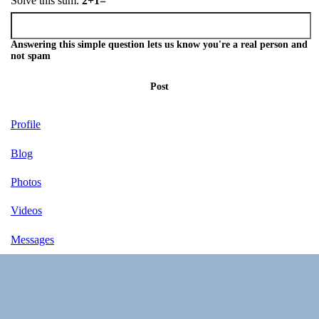
Solve this sum:
2+1=
Answering this simple question lets us know you're a real person and
not spam
Post
Profile
Blog
Photos
Videos
Messages