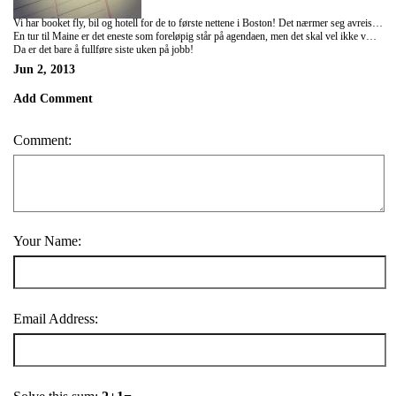
Vi har booket fly, bil og hotell for de to første nettene i Boston! Det nærmer seg avreise ja :) 3 deilige uker i USA står for tur!
En tur til Maine er det eneste som foreløpig står på agendaen, men det skal vel ikke være umulig å finne på noe å gjøre og finne steder å besøke :)
Da er det bare å fullføre siste uken på jobb!
Jun 2, 2013
Add Comment
Comment:
Your Name:
Email Address: