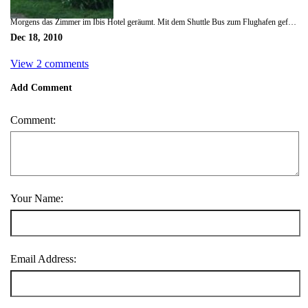
Morgens das Zimmer im Ibis Hotel geräumt. Mit dem Shuttle Bus zum Flughafen gefahren. Dort erst mal die Alamo Autovermietung gesucht, die es dort aber nicht gibt, sondern es wird über Europcar abgewickelt. Erst einen Hyundai Getz bekommen mit Gangschaltung, das ging ja mal gar nicht, dann die Automatikversion bekommen. Aber unsere Koffer haben mehr schlecht wie recht da reingepasst. Also wieder zur Europcar Tante und nett nach einem Upgarde gefragt. Das hat aber wohl deren System durcheinandergebracht. So versuchten 4 Angestellte das in den Griff zu bekommen und das hat dann fast 45 Minuten gedauert. Dann haben die das doch noch hinbekommen und wir haben als Entschädigung das Upgrade kostenlos bekommen. Nett sein scheint sich doch ab und zu auszuzahlen. Fahren jetzt in einem knallroten Hyundai i30 durch die Gegend. Mussten uns dann erst mal an den Linksverkehr gewöhnen. Aber das ging dank Navi im iPhone und Automatik ja ganz gut. Von Melbourne ging es dann nach Iverloch. Da wir jedoch morgens getrödelt haben und dadurch erst spät gestartet sind, blieb leider keine Zeit mehr für the Prom. Und so sind wir durch das Landesinnere direkt weiter nach Sale gefahren. Dort gab es einen klasse kleinen See mit einem hübschen Bioreservat, in dem ganz viele einheimische Vögel waren, die einen höllenlärm gemacht haben. Übernachtung dann in einem Bed and Breakfast in Sale. Das B&B war in einem alten Bauernhof und wir haben in dem Milk-seperator Raum geschlafen. Hier mussten wir uns zum ersten mal ordentlich mit Chemie einschmieren, um nicht von den Moskitos zerstochen zu werden.
Dec 18, 2010
View 2 comments
Add Comment
Comment:
Your Name:
Email Address: