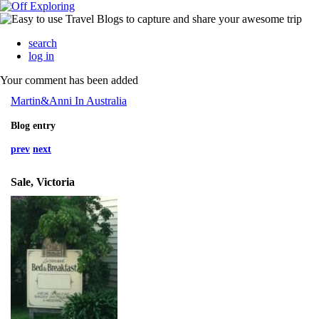
search
log in
Your comment has been added
Martin&Anni In Australia
Blog entry
prev
next
Sale, Victoria