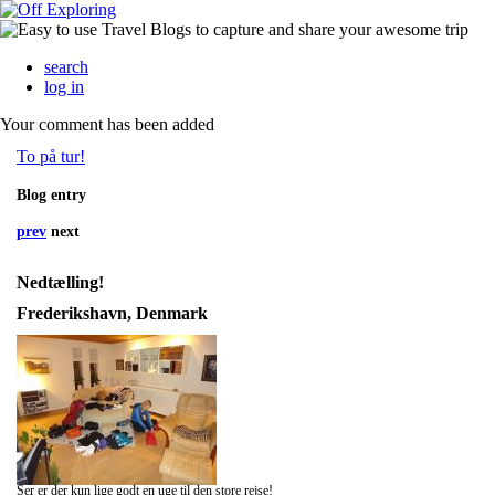
search
log in
Your comment has been added
To på tur!
Blog entry
prev
next
Nedtælling!
Frederikshavn, Denmark
Ser er der kun lige godt en uge til den store rejse!