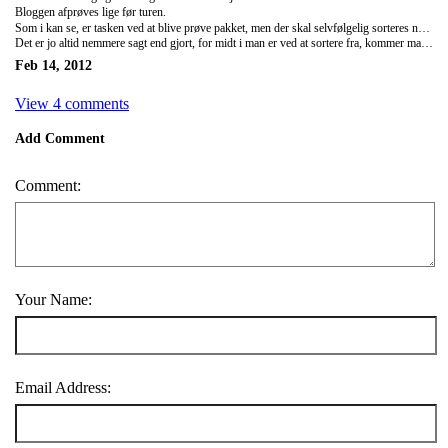
Bloggen afprøves lige før turen.
Som i kan se, er tasken ved at blive prøve pakket, men der skal selvfølgelig sorteres noget fra - surprise!
Det er jo altid nemmere sagt end gjort, for midt i man er ved at sortere fra, kommer man jo i tanke om, at man har glemt at pakke noget ned - damned!
Feb 14, 2012
View 4 comments
Add Comment
Comment:
Your Name:
Email Address: