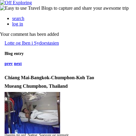
search
log in
Your comment has been added
Lotte og Iben i Sydoestasien
Blog entry
prev
next
Chiang Mai-Bangkok-Chumphon-Koh Tao
Mueang Chumphon, Thailand
Dagens tre ord: Nattog, Soesyge og regnvejr.