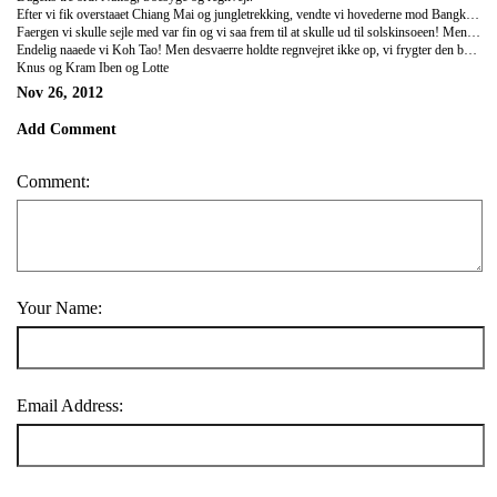
Efter vi fik overstaaet Chiang Mai og jungletrekking, vendte vi hovederne mod Bangkok. Turen skulle foregaa med nattog, og vi var meget spaendte. Toget var gammelt ikke dansk standard, men det havde vi heller ikke forventet. Det var selvfoelgelig udstyret med en aircondition, og den virkede skal vi lige love for, vi froes (for foerste gang i Thailand) trods lange bukser og fleecetroejer. Natten forloeb i koejesenge som snildt blev foldet ud og redt op af en meget glad togsteward! Med kun 3 timers forsinkelse (minder om DSB) ankom vi til Bangkok og tilbragte en dag i den kongelige park. Om aftenen skulle vi med endnu et nattog til Chumphon saa vi kunne tage faergen til Koh Tao. Til vores store skuffelse vaagnede vi op til regnevejr paa stationen.
Faergen vi skulle sejle med var fin og vi saa frem til at skulle ud til solskinsoeen! Men turen blev alt andet end behagelig.... Der var en del soe, og turen tog 3 timer. Vi saa den ene efter den anden maatte finde daekket for at kaste morgenmaden op ud over siden, til sidst maette Lotte ogsaa en tur paa daekket dog uden opkast, mens Iben sad og saa ud i horisonten og spiste under daek.
Endelig naaede vi Koh Tao! Men desvaerre holdte regnvejret ikke op, vi frygter den brune farve aldrig naar vores hud. Og efter vi lige fik byttet vaerelset til et hvor det ikke regnede ind og hvor der var et toiletbraedt, er vi nu klar til dykkerkursus!
Knus og Kram Iben og Lotte
Nov 26, 2012
Add Comment
Comment:
Your Name:
Email Address: