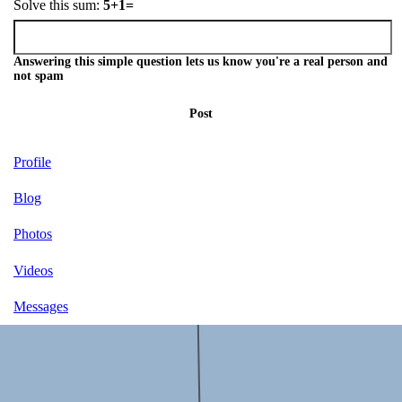
Solve this sum:
5+1=
Answering this simple question lets us know you're a real person and
not spam
Post
Profile
Blog
Photos
Videos
Messages