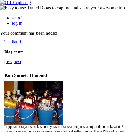
search
log in
Your comment has been added
Thailand
Blog entry
prev
next
Koh Samet, Thailand
Loppu aika faijan, sukulaisten ja ystavien kanssa hengatessa sujui oikein mukavasti. Syotiin, juotiin ja taas syotiin vahan lisaa ja sitten ehka uitiin ja otettiin aurinkoa kun sekin paatti parin ensimmaisen paivan jalkeen alkaa paistamaan. Faijan 50v. juhlat juhlittiin todella hienossa ravintolassa maephimissa, mutten ikava kylla muista sen nimea. 27 ruokalajia ja juomaa loytyi niin paljon kun vaan jaksoi juoda. Itse kullakin taisi olla vahan tukka kipeana aamulla. Faijan kaverin n. 6 vuotias puoliksi suomalainen ja puoliksi thai tytto naytti meille ravintolan ymparistosta sammakoita, etanoita, kaloja, hamahakkeja seka gekkoja. Aika metka muksu kun puhu jo tuossa iassa thaita, suomea ja englantia. Parasta tietenkin oli se etta loysimme yhteisen kiinnostuksen kohteen, muumit.
Rayongissa kaytiin pyorahtamassa. Shoppailua ei paljon muuta. Iiro ja Piia veti otokoita, itse tyydyin japanilaisiin nuudelijuttuihin. :D