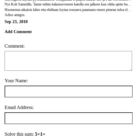
Nyt Koh Sametilla. Tanne tultiin kalastusveneen katolla sen jalkeen kun oltiin ajettu ban phesta lava-autolla ohitse ja ystavallinen thaimies oli pelastanut meidat tien sivulta haluten heittaa meidat ilmaiseksi maaranpaahamme. Nyt ollaan otettu aurinkoa, juotu, syoty ja yleis loobattu. Aivan ihanat hiukkarannat seka entistakin lampimampi vesi. Nukutaan Naga Bungalowissa ja meidan huone on taynna tuhatjalkaisia ja itikoita, mut se ei paljon menoa haittaa.
Huomenna aikaisin lahto etta ehditaan loytaa seuraava paamaara ennen pimean tuloa eli koh chang. Nyt nukkumaan.
Adios amigos.
Sep 23, 2010
Add Comment
Comment:
Your Name:
Email Address:
Solve this sum:
5+1=