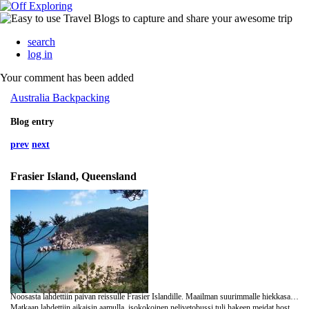
search
log in
Your comment has been added
Australia Backpacking
Blog entry
prev
next
Frasier Island, Queensland
Noosasta lahdettiin paivan reissulle Frasier Islandille. Maailman suurimmalle hiekkasaarelle. Valittiin kiiresyista vaan yhden paivan reissu, muut olis ollu kahden/kolmen paivan reissuja.
Matkaan lahdettiin aikaisin aamulla, isokokoinen nelivetobussi tuli hakeen meidat hostellin edesta puol kuus. Matka Noosasta Rainbowbeachille, joka on aivan saaren kupeessa, kesti parisen tuntia. Ajettiin rannalla melkein koko matka sinne, tosin loppuvaiheessa poikettiin ihan tehdylle tielle. Tehdylla tarkoitan siis sita, etta vaan puut oli raivattu edesta pois! Matka oli kovin pomppuinen, tuntu ihan silta, etta olis jossain huvipuistolaitteessa. Ajo oli niin epatasaista. Ja kuskin kommenteista sai aika hyvin tietaa etukateen, millainen pomppu on tulossa. Jos siis karsit matkapahoinvoinnista, ei Frasierille kannata lahtea muuta kun kavellen. Kaikki saaren tiet on nimittain samanlaisia. Matkalla ensimmaiseen etappiin nahtiin ensimmainen elukka, valas. Rainbow Beachilta haettiin mukaan hollantilainen perhe, ja jatkettiin saarelle lautalla. Ajettiin hiekalla taas piiitka matka, ja nahtiin melkein ensimmaisena toinen elukka, delfiini, joka ui iiiiiiiihan rannan tuntumassa. Melkein heti sen jalkeen tormattiin dingoon. Pysahdyttiin ihan sen viereen, eika se nayttanyt pelkaavan meita.Otettiin siita kuvia auton ikkunasta. Vahan matkan paasta pysahdyttiin lounasteelle ja kekseille. Frasier on hassu saari. Siella on paljon makean veden lahteita, ja kuski kertoikin, etta sielta valuu niiiiiiin paljon vetta mereen joka paiva, etta silla elais jotain 300 000tuhatta ihmista.. Siella hiekkarannalla oli ihan sellaisia joentapaisia, joista valui makeaa vetta mereen.