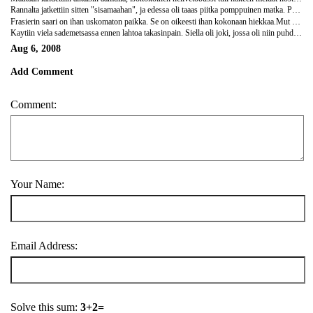
Rannalta jatkettiin sitten "sisamaahan", ja edessa oli taaas piitka pomppuinen matka. Pysahdyttiin lake Mackenzille(en oo ihan varma nyt miten se kirjotetaan),tosi kirkkaan jarven aarelle. Meille annettiin tunti aikaa uida ja tutkia paikkoja, ja sen jalkeen oli lounaan aika. Ja kylla uitiinkin, vesi oli kylmaa, mutta ei se haitannut. Ja vesi, se oli uskomattoman kirkasta, ihan rannan tuntumassa vaaleensinista, mutta sitte se muuttu yhtakkia tummemmaks ku mennaan syvemalle. Siella kuljeskeli villi dingo ihan tyynesti kaikkien ihmisten seassa, se yritti pollia joidenkin ihmisten repun :D Mutta oikeesti, dingot voi olla vaarallisia. Ne syo kuulemma kaikkea, mitka on niita pienempia, myos lapsia!!
Frasierin saari on ihan uskomaton paikka. Se on oikeesti ihan kokonaan hiekkaa.Mut silti siella on monentyyppista metsaa, jopa sademetsaakin. Opas kertoi, etta ravinnerikkain hiekka on ihan pinnassa, ni kaikkien kasvien juuret oli ihan hiekan pinnalla. Tuntui tosin hurjalta miettia, etta kaikki se kasvillisuus, ne miljoonat puut, on riippuvaisia siita ekasta paristakymmenesta sentista. Tuli jotenkin tosi pieni olo. En voinu sille mitaan. Silla tiella, kun se oli raivattu alemmas, naki reunimmaisten kasvien juuret, niiden alla, oli vaan lisaa hiekkaa..
Kaytiin viela sademetsassa ennen lahtoa takasinpain. Siella oli joki, jossa oli niin puhdasta vetta, etta siina ei ollu lainkaan mitaan mineraaleja. Olisi tehnyt mieli menna juomaan sielta, niin puhdasta vetta ei saa ees Suomen hanoista, eika kaivoista!!! Sielta ajettiin takasin rannalle, juotiin iltapaivateet, ja lahdettiin takaisin mantereelle. Nahtiin matkalla se sama dingo, joka nahtiin alussakin. Frasier on oikeesti tosi nakemisen arvonen saari, suosittelen sita lampimasti kaikille. Ma olisin voinu tutkia sita viikkoja......!!
Aug 6, 2008
Add Comment
Comment:
Your Name:
Email Address:
Solve this sum:
3+2=