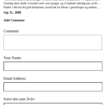
Soendag aften skulle vi moedes med vores gruppe, og vi haabede inderligt paa, at det var nogle soede mennesker vi skulle tilbringe de naeste 15 dage med. Og heldige var vi - gruppen bestaar af 4 engelske piger, en tysk pige og tre fyre fra autralien, alle mellem20 og 27 aar. Vi har haft de hyggeligste dage paa baadene og bruger det meste af tiden sammen. Dog er det ved at vaere lidt haardt at skulle tale engelsk med 8, som alle har engelsk som deres modersmaal, men det gaar fint indtil videre ..
Haaber i alle har det godt derhjemme, tusind tak for hilsner i gaestebogen og mailsne, det er saa rart at der er nogen der taenker paa en mens man foeler sig vaek fra det hele .. Billeder skal vi nok skynde os at faa lagt ind, saa snart vi finder en computer der fatter lidt .
Sep 11, 2008
Add Comment
Comment:
Your Name:
Email Address:
Solve this sum:
5+1=