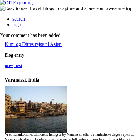
search
log in
Your comment has been added
Kimi og Dittes rejse til Asien
Blog entry
prev
next
Varanassi, India
Vi er nu ankommet til indiens helligste by Varanassi, efter tre fantastiske dages sejlen paa Ganges floden . Vi moedtes med vores gruppe for de naeste 15 dage i Delhi og tog dagen efter et overnight train til Mirzapur, hvor de smaa baade laa klar til vores ankomst. Baadene var utroligt primitive, naermest store kanoer med et stykke stof over, for at faa lidt skygge . Her laa vi ellers og noed udsigten llivet i indien fra soesiden og om aftenen overnattede vi paa smaa ubeboede oeer i telte. Ganges floden er indiens storste, og utrolig hellig for hinduerne. Selvom floden er moeg beskidt, lever der baade fisk, delfiner, vandboefler og krokodiller i den! Derudover bruges floden til stort set alt - de baade drikker af vandet og vasker sig i det, selvom den er fyldt med lig, da den for dem jo er hellig . Vi var dog ikke saa (u)heldige at moede et :)
Vores sidste aften i Haridwar, gav os ellers et lidt bedre syn paa byen . Vi tog til en ceremoni ved floden, og det var en fantastisk oplevelse . Tusindvis af mennesker samledes ved floden ved solnedgang og satte maa kurve med bloster og levende lys ud i vandet - virkelig et smukt syn ! Alle var glade, og som saa mange andre steder i Indien var de lokale ivrige efter at moede os og ryste vores haand. I Haridwar foelte vi dog os helt som beroemte, daa folk begyndte at stille sig i koe for at faa taget et billede med os, og vi maatte til sidste sige nej og flygte derfra, da det bare blev alt for meget ! Virkelig en sjov oplevelse. Da vi tog tilbage til Delhi dagen efter, fandt vi det skoenneste hotel til ingen penge, som laa placeret i det rene backpacker mekka midt i Delhi. Vi brugte dagene paa hyggelige, billige restauranter og paa shopping rundt i bazaarerne i omraadet, som var det hyggeligste omraade vi endnu har vaeret i !