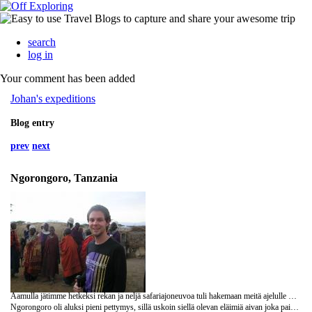
search
log in
Your comment has been added
Johan's expeditions
Blog entry
prev
next
Ngorongoro, Tanzania
Aamulla jätimme hetkeksi rekan ja neljä safariajoneuvoa tuli hakemaan meitä ajelulle Ngorongoron kraateriin. Ngorongoron alueen maa on punaista ja pölyistä, ja ajaessamme ikkunat auki (totta kai) myös vaatteet, kasvot ja hiukset olivat pian punaiset.
Ngorongoro oli aluksi pieni pettymys, sillä uskoin siellä olevan eläimiä aivan joka paikassa. Serengetissä meillä oli käynyt hyvä tuuri, sillä eläimet olivat liikkeellä suurina laumoina ja niitä oli paljon. Ngorongorossa kesti aika kauan ennen kuin näimme yhtään eläimiä.