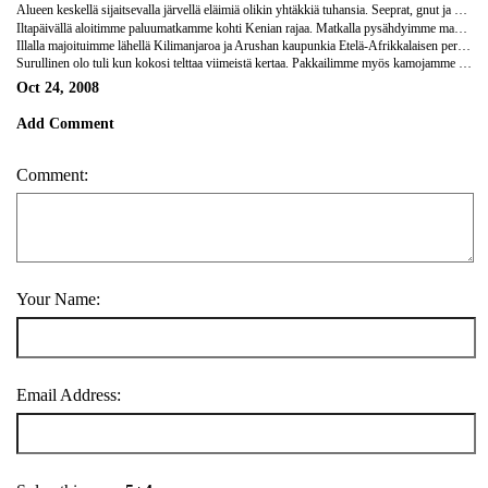
Alueen keskellä sijaitsevalla järvellä eläimiä olikin yhtäkkiä tuhansia. Seeprat, gnut ja puhvelit vallitsivat maisemaa ja itse järvellä köllötti kymmeniä virtahepoja (joka on muuten ihmiselle vaarallisin eläin!). Uskomattomia valokuvia tuli otettua ja ei harmittanut enää yhtään Ngorongoron reissu. Olivathan ne eläimet siellä meitä odottamassa!
Iltapäivällä aloitimme paluumatkamme kohti Kenian rajaa. Matkalla pysähdyimme masai-heimon markkinoilla Mto wa Mbussa (olimme toki ehtineet matkamuistomyymälöihin pari kertaa matkalla jo tätä ennenkin, myös tehtaanmyymälään). Varoitan teitä: afrikkalaiset ovat erittäin hanakoita myymään vaikka mitä, minulta haluttiin viedä sukatkin jalasta (ne olisi vaihdettu ebenpuisiin figuureihin). Lisäksi vaalealle turistille hinnat sekä Keniassa että Tansaniassa ovat erittäin kalliit, jollei ymmärrä tinkiä. Huoltoaseman myymälässä sipsipussi maksoi 3,5 euroa ja coca cola-tölkki 6 euroa. Paikallinen olut maksoi euron luokkaa, mutta siiderit jo 3-4 euroa. Näistä "pienemmistä" summista sai harvoin tingittyä pois, joten olimme kiitollisia että ruoat ja ruokajuomat kuuluivat matkamme hintaan.
Illalla majoituimme lähellä Kilimanjaroa ja Arushan kaupunkia Etelä-Afrikkalaisen perheen omistamalla leirintäalueella, josta löytyi käärmepuisto, lintujen orpokoti sekä krokotiileja - aidattuina, toki. Leirintäalueelta löytyi toki mahtavat suihkut (kuuma vesi tilapäisesti loppu...) sekä koko matkan paras baari, jossa vietimme viimeistä iltaa. Kioko-kokki valmisti afrikkalaisen illallisen, johon oli koottu ruokalajeja eri puolilta Keniaa ja eri heimoilta. Paras ruokailu koko matkan aikana. Kyllä harmittaa, ettei Turusta löydy yhtään kenialaista ravintolaa, sen verran hyvää kaikki oli.
Surullinen olo tuli kun kokosi telttaa viimeistä kertaa. Pakkailimme myös kamojamme jo valmiiksi seuraavaa päivää varten.
Oct 24, 2008
Add Comment
Comment:
Your Name:
Email Address: