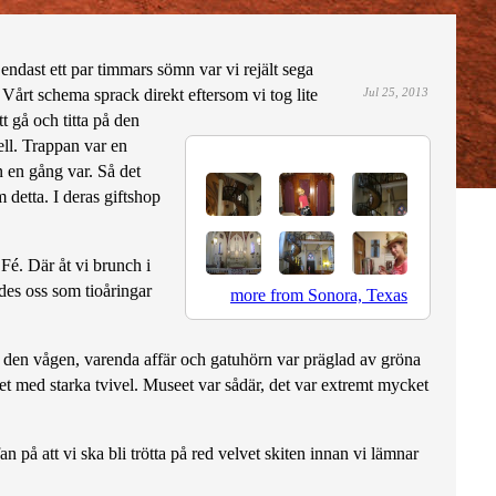
endast ett par timmars sömn var vi rejält sega
. Vårt schema sprack direkt eftersom vi tog lite
Jul 25, 2013
 gå och titta på den
ell. Trappan var en
n en gång var. Så det
 detta. I deras giftshop
Fé. Där åt vi brunch i
des oss som tioåringar
more from Sonora, Texas
å den vågen, varenda affär och gatuhörn var präglad av gröna
med starka tvivel. Museet var sådär, det var extremt mycket
n på att vi ska bli trötta på red velvet skiten innan vi lämnar