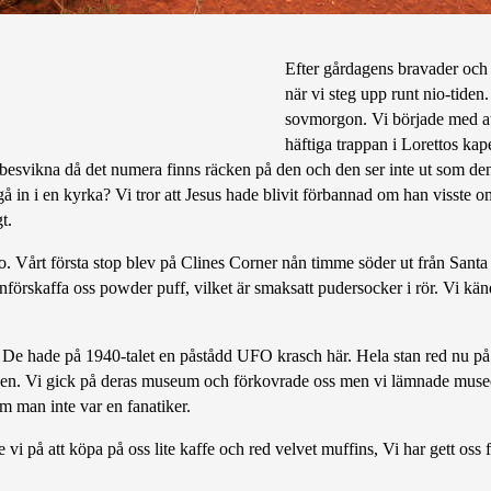
Efter gårdagens bravader och 
när vi steg upp runt nio-tiden
sovmorgon. Vi började med att
häftiga trappan i Lorettos kap
e besvikna då det numera finns räcken på den och den ser inte ut som de
gå in i en kyrka? Vi tror att Jesus hade blivit förbannad om han visste om
t.
. Vårt första stop blev på Clines Corner nån timme söder ut från Santa 
nförskaffa oss powder puff, vilket är smaksatt pudersocker i rör. Vi kän
O. De hade på 1940-talet en påstådd UFO krasch här. Hela stan red nu p
n. Vi gick på deras museum och förkovrade oss men vi lämnade museet 
om man inte var en fanatiker.
vi på att köpa på oss lite kaffe och red velvet muffins, Vi har gett oss fa