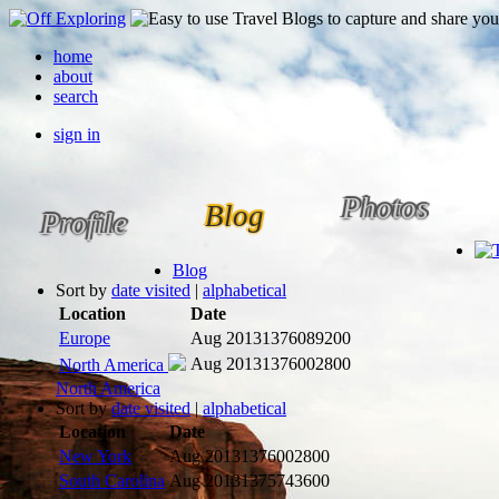
home
about
search
sign in
Photos
Blog
Profile
Blog
Sort by
date visited
|
alphabetical
Location
Date
Europe
Aug 2013
1376089200
Aug 2013
1376002800
North America
North America
Sort by
date visited
|
alphabetical
Location
Date
New York
Aug 2013
1376002800
South Carolina
Aug 2013
1375743600