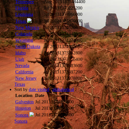
Tennessee
Aug 2013
1375484400
Florida
Jul 2013
1375225200
Louisiana
Jul 2013
1374966000
Jul 2013
1374879600
Texas
New Mexico
Jul 2013
1374620400
Colorado
Jul 2013
1374447600
Wyoming
Jul 2013
1374274800
South Dakota
Jul 2013
1374102000
Idaho
Jul 2013
1373842800
Utah
Jul 2013
1373756400
Nevada
Jul 2013
1373583600
California
Jul 2013
1373497200
New Jersey
Jul 2013
1372978800
Texas
Sort by
date visited
|
alphabetical
Location
Date
Galveston
Jul 2013
1374879600
Houston
Jul 2013
1374793200
Jul 2013
1374706800
Sonora
Sonora