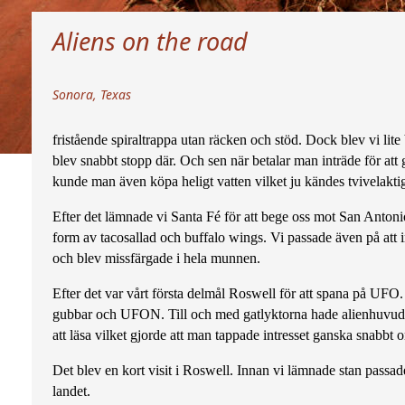
Aliens on the road
Sonora, Texas
fristående spiraltrappa utan räcken och stöd. Dock blev vi lit
blev snabbt stopp där. Och sen när betalar man inträde för att 
kunde man även köpa heligt vatten vilket ju kändes tvivelaktig
Efter det lämnade vi Santa Fé för att bege oss mot San Antonio
form av tacosallad och buffalo wings. Vi passade även på att i
och blev missfärgade i hela munnen.
Efter det var vårt första delmål Roswell för att spana på UF
gubbar och UFON. Till och med gatlyktorna hade alienhuvude
att läsa vilket gjorde att man tappade intresset ganska snabbt 
Det blev en kort visit i Roswell. Innan vi lämnade stan passade 
landet.