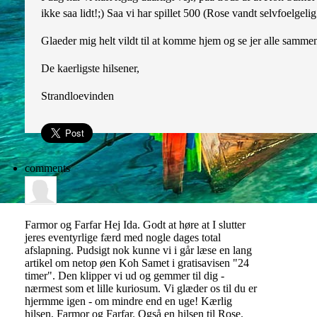
ikke saa lidt!;) Saa vi har spillet 500 (Rose vandt selvfoelge
Glaeder mig helt vildt til at komme hjem og se jer alle samme
De kaerligste hilsener,
Strandloevinden
comments
Farmor og Farfar
Hej Ida. Godt at høre at I slutter
jeres eventyrlige færd med nogle dages total
afslapning. Pudsigt nok kunne vi i går læse en lang
artikel om netop øen Koh Samet i gratisavisen "24
timer". Den klipper vi ud og gemmer til dig -
nærmest som et lille kuriosum. Vi glæder os til du er
hjermme igen - om mindre end en uge! Kærlig
hilsen, Farmor og Farfar. Også en hilsen til Rose.