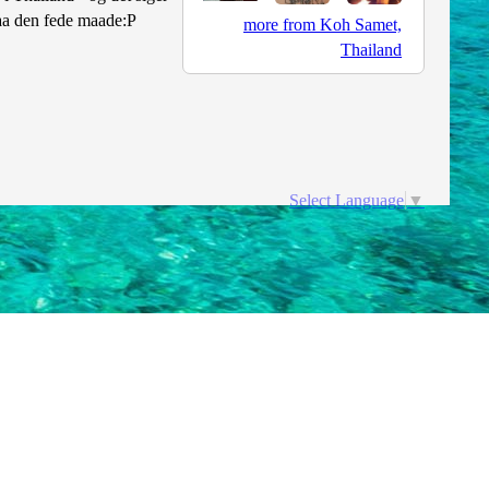
 paa den fede maade:P
more from Koh Samet,
Thailand
Select Language
▼