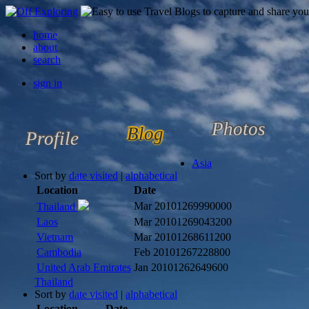
home
about
search
sign in
Photos
Blog
Profile
Asia
Sort by
date visited
|
alphabetical
Location
Date
Mar 2010
1269990000
Thailand
Laos
Mar 2010
1269043200
Vietnam
Mar 2010
1268611200
Cambodia
Feb 2010
1267228800
United Arab Emirates
Jan 2010
1262649600
Thailand
Sort by
date visited
|
alphabetical
Location
Date