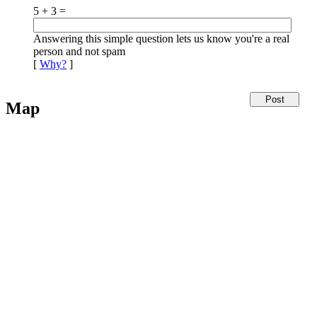
5 + 3 =
Answering this simple question lets us know you're a real
person and not spam
[
Why?
]
Map