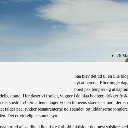
Subscribe
26 Ma
Saa blev det tid til en lille b
nyt at berette. Efter nogle da
boed paa templer og afslapning
delig strand. Her daser vi i solen, vugger i de blaa boelger, drikker frisk
r det soede liv! Om aftenen tager vi hen til oeens stoerste strand, der e
et falder paa, rykker restauranterne ud i sandet, og ilddanserne jongle
en. Det er virkelig et smukt syn.
 paa grund af saerlige klimatiske forhold faktisk er det mest solsikre sted