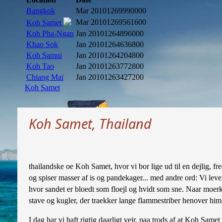
Bangkok
Mar 2010
1269990000
Mar 2010
1269561600
Koh Samet
Koh Pha-Ngan
Jan 2010
1264896000
Khao Sok
Jan 2010
1264636800
Koh Samui
Jan 2010
1264204800
Koh Tao
Jan 2010
1263772800
Chiang Mai
Jan 2010
1263427200
Koh Samet
Koh Samet, Thailand
thailandske oe Koh Samet, hvor vi bor lige ud til en dejlig, fre
og spiser masser af is og pandekager... med andre ord: Vi leve
hvor sandet er bloedt som floejl og hvidt som sne. Naar moerk
stave og kugler, der traekker lange flammestriber henover himl
I dag har vi haft rigtig daarligt vejr, paa trods af at Koh Samet