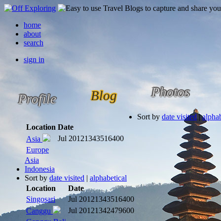
home
about
search
sign in
Photos
Blog
Profile
Sort by
date visited
|
alphab
Location
Date
Jul 2012
1343516400
Asia
Europe
Asia
Indonesia
Sort by
date visited
|
alphabetical
Location
Date
Singosari
Jul 2012
1343516400
Jul 2012
1342479600
Canggu