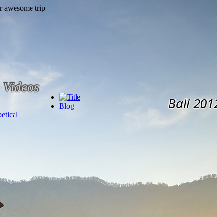
Videos
Bali 201
Blog
etical