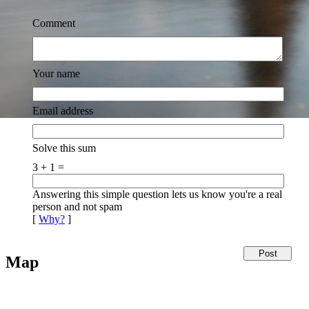
Comment
Your name
Email address
Solve this sum
3 + 1 =
Answering this simple question lets us know you're a real
person and not spam
[
Why?
]
Map