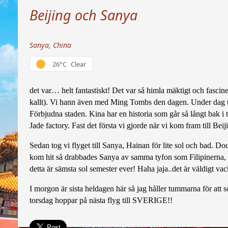
Beijing och Sanya
Sanya, China
26°C
Clear
det var… helt fantastiskt! Det var så himla mäktigt och fascinera
kallt). Vi hann även med Ming Tombs den dagen. Under dag tv
Förbjudna staden. Kina har en historia som går så långt bak i ti
Jade factory. Fast det första vi gjorde när vi kom fram till Bei
Sedan tog vi flyget till Sanya, Hainan för lite sol och bad. Do
kom hit så drabbades Sanya av samma tyfon som Filipinerna, fast 
detta är sämsta sol semester ever! Haha jaja..det är väldigt vac
I morgon är sista heldagen här så jag håller tummarna för att so
torsdag hoppar på nästa flyg till SVERIGE!!