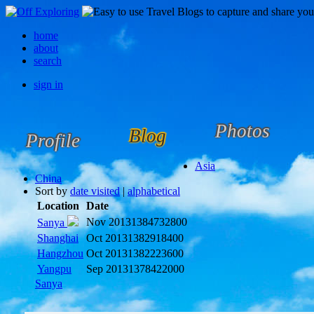
home
about
search
sign in
Photos
Blog
Profile
Asia
China
Sort by
date visited
|
alphabetical
Location
Date
Nov 2013
1384732800
Sanya
Shanghai
Oct 2013
1382918400
Hangzhou
Oct 2013
1382223600
Yangpu
Sep 2013
1378422000
Sanya