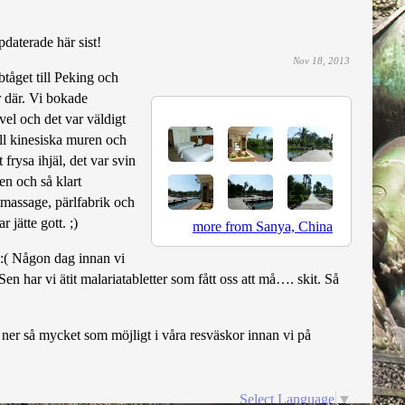
daterade här sist!
Nov 18, 2013
btåget till Peking och
 där. Vi bokade
el och det var väldigt
ill kinesiska muren och
 frysa ihjäl, det var svin
n och så klart
otmassage, pärlfabrik och
 jätte gott. ;)
more from Sanya, China
ol:( Någon dag innan vi
Sen har vi ätit malariatabletter som fått oss att må…. skit. Så
er ner så mycket som möjligt i våra resväskor innan vi på
Select Language
▼