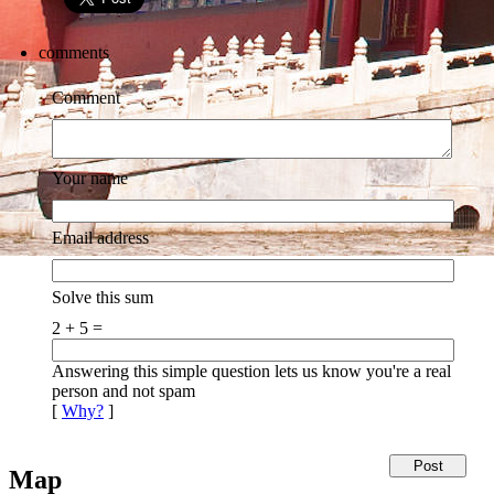
comments
Comment
Your name
Email address
Solve this sum
2 + 5 =
Answering this simple question lets us know you're a real
person and not spam
[
Why?
]
Map