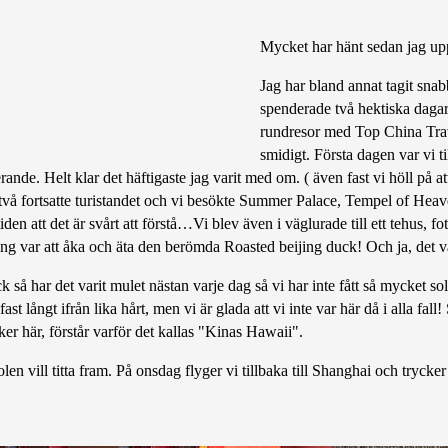
Mycket har hänt sedan jag upp
Jag har bland annat tagit snab
spenderade två hektiska dagar
rundresor med Top China Trav
smidigt. Första dagen var vi t
nde. Helt klar det häftigaste jag varit med om. ( även fast vi höll på att
å fortsatte turistandet och vi besökte Summer Palace, Tempel of Heave
den att det är svårt att förstå…Vi blev även i väglurade till ett tehus, f
jing var att åka och äta den berömda Roasted beijing duck! Och ja, det var
ck så har det varit mulet nästan varje dag så vi har inte fått så mycket s
långt ifrån lika hårt, men vi är glada att vi inte var här då i alla fall! 
ker här, förstår varför det kallas "Kinas Hawaii".
len vill titta fram. På onsdag flyger vi tillbaka till Shanghai och tryck