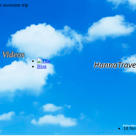
Videos
HannaTrave
Blog
Subscribe
18 No