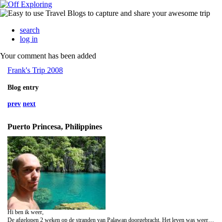
search
log in
Your comment has been added
Frank's Trip 2008
Blog entry
prev
next
Puerto Princesa, Philippines
Hi ben ik weer,
De afgelopen 2 weken op de stranden van Palawan doorgebracht. Het leven was weer zwaar met 's werelds beste wrakduiken, vissersdorpjes, palmbomen, witte stranden, blauwe zee, zwarte limestone cliffs, slechte wegen en daarom erg veel bootritjes, snorkelen, San Miguel biertjes en het typhoon seizoen een letter of 4 verder op schema te zien komen.