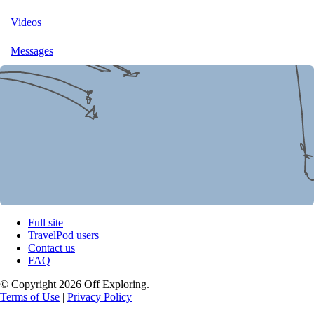
Videos
Messages
Full site
TravelPod users
Contact us
FAQ
© Copyright 2026 Off Exploring.
Terms of Use
|
Privacy Policy