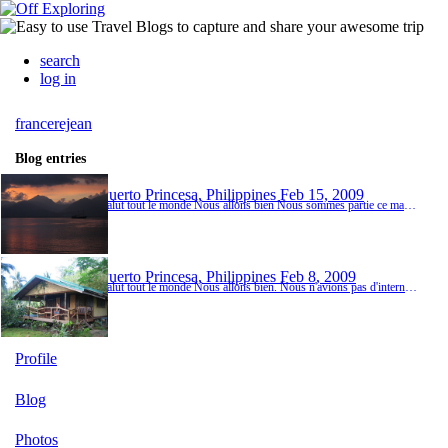
search
log in
francerejean
Blog entries
Puerto Princesa, Philippines
Feb 15, 2009
Salut tout le monde Nous allons bien Nous sommes partie ce matin de notre beau paradis pour venir a la ville. Puerto Princessa n'a rien de bien special sauf ses banques et meme encore, nous n'avons pu retirer le montant desire. Nous devons attendre a demain. Il fait pas mal plus chaud ici. Le vent de la mer n'est pas pres de nous. Nous repartons demain pour El Nido, une ville dans le nord ou plusieurs petites iles a decrouvrir nous attend. Nous ne savons pas si i...
Puerto Princesa, Philippines
Feb 8, 2009
Salut tout le monde Nous allons bien. Nous n'avions pas d'internet a Basang (voir la suite, desole). Donc si nous recapitulons. Nous avons quitte Manille le 8 fevrier pour Puerto Princessa. C'est situe sur une grosse ile qui s'appelle Palawan. Nous avons eu un vol de 50 min et pas trop de brassage malgre le typhon de la veille. Nous avons prit un bus qui nous a amene a Basang. Un charmant village sur le bord de la mer. Des pecheurs en general et une attraction de...
Profile
Blog
Photos