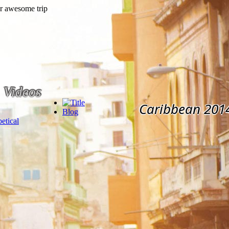
Videos
Caribbean 201
Blog
etical