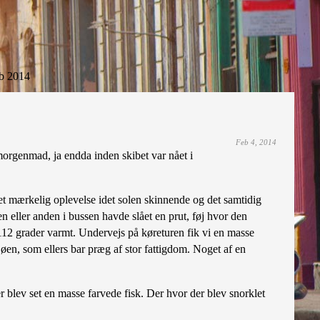
b 2014
Feb 4, 2014
morgenmad, ja endda inden skibet var nået i
et mærkelig oplevelse idet solen skinnende og det samtidig
 eller anden i bussen havde slået en prut, føj hvor den
 112 grader varmt. Undervejs på køreturen fik vi en masse
 øen, som ellers bar præg af stor fattigdom. Noget af en
 blev set en masse farvede fisk. Der hvor der blev snorklet