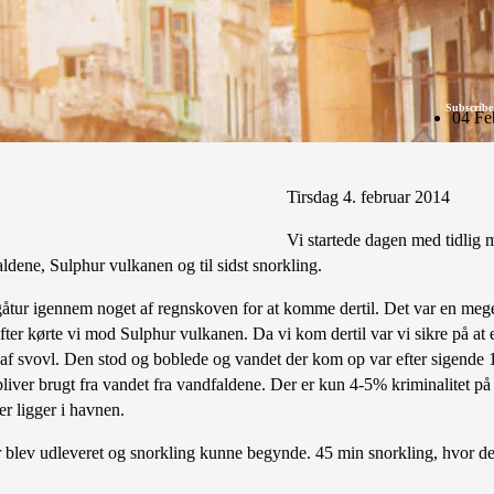
Subscribe
04 Fe
Tirsdag 4. februar 2014
Vi startede dagen med tidlig 
aldene, Sulphur vulkanen og til sidst snorkling.
 gåtur igennem noget af regnskoven for at komme dertil. Det var en meg
 kørte vi mod Sulphur vulkanen. Da vi kom dertil var vi sikre på at en
e af svovl. Den stod og boblede og vandet der kom op var efter sigende
bliver brugt fra vandet fra vandfaldene. Der er kun 4-5% kriminalitet på
r ligger i havnen.
yr blev udleveret og snorkling kunne begynde. 45 min snorkling, hvor der