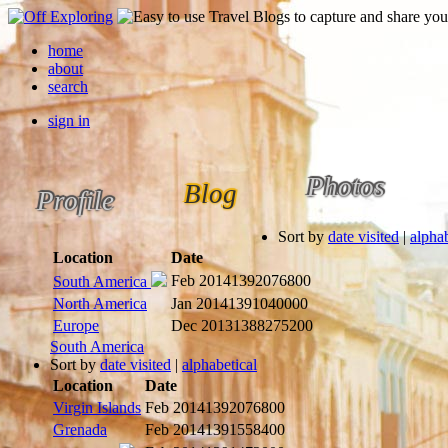
home
about
search
sign in
Photos
Blog
Profile
Sort by
date visited
|
alphab
Location
Date
Feb 2014
1392076800
South America
North America
Jan 2014
1391040000
Europe
Dec 2013
1388275200
South America
Sort by
date visited
|
alphabetical
Location
Date
Virgin Islands
Feb 2014
1392076800
Grenada
Feb 2014
1391558400