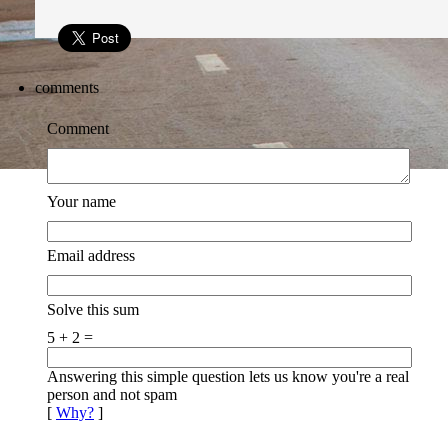
comments
Comment
Your name
Email address
Solve this sum
5 + 2 =
Answering this simple question lets us know you're a real
person and not spam
[
Why?
]