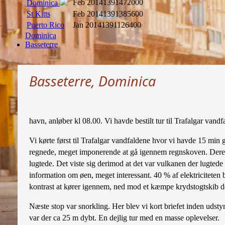
Feb 2014
1391472000
Dominica
St Kitts
Feb 2014
1391385600
Puerto Rico
Jan 2014
1391126400
Dominica
Basseterre
Basseterre, Dominica
havn, anløber kl 08.00. Vi havde bestilt tur til Trafalgar vandf
Vi kørte først til Trafalgar vandfaldene hvor vi havde 15 min
regnede, meget imponerende at gå igennem regnskoven. Derefter
lugtede. Det viste sig derimod at det var vulkanen der lugted
information om øen, meget interessant. 40 % af elektriciteten 
kontrast at kører igennem, ned mod et kæmpe krydstogtskib de
Næste stop var snorkling. Her blev vi kort briefet inden udst
var der ca 25 m dybt. En dejlig tur med en masse oplevelser.