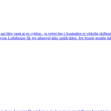
nat blev ramt at en cyklon - ja vejret her i Australien er virkelig skift
Byron Lighthouse fik jeg alligevel ikke spildt tiden. Jeg brugte nemlig ti