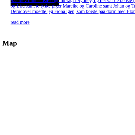
Saa blev mine sidste dage tilbragt i Sydney, og det var de bedste 
og Lisa samt to tyske piger Mareike og Caroline samt Johan og Tr
Derudover moedte jeg Fiona igen, som boede paa dorm med Flore
read more
Map