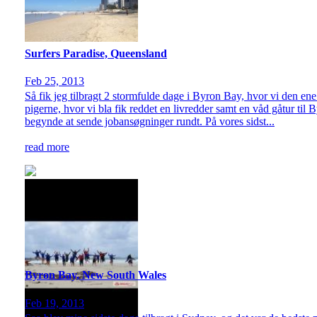
Surfers Paradise, Queensland
Feb 25, 2013
Så fik jeg tilbragt 2 stormfulde dage i Byron Bay, hvor vi den ene 
pigerne, hvor vi bla fik reddet en livredder samt en våd gåtur til 
begynde at sende jobansøgninger rundt. På vores sidst...
read more
Byron Bay, New South Wales
Feb 19, 2013