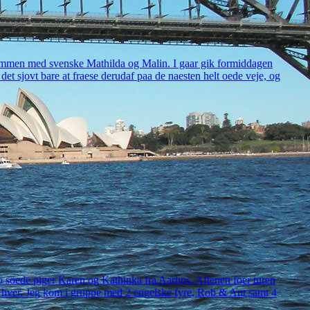
 sammen med svenske Mathilda og Malin. I gaar gik formiddagen
et sjovt bare at fraese derudaf paa de naesten helt oede veje, og
to soede piger Karen og Kathinka fra Aarhus. Aftenen foer turen
8 i hver. Jeg kom i gruppe med 2 engelske fyre, Rob & Ant samt 4