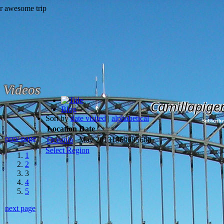
Videos
Camillapige
Blog
Sort by
date visited
|
alphabetical
Subscribe
Location
Date
prev page
Oceania
May 2013
1369695600
Select Region
1
2
3
4
5
next page