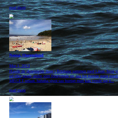
read more
Noosa, Queensland
Mar 1, 2013
Havde de skoenneste dage i Brisbane sammen med Liron, hvor vi var
ud eller nogle andre som forstyrrede os, saa for foerste gang noed
MEGET smaat. hahaha sjvot saa hurtigt man kan vende sig ti...
read more