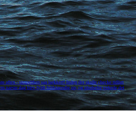
 aften - simpelthen saa laekkert! Inden der skulle checke tidligt
orm naeste dag blev fyldt fuldstaendig op, og pludselig virkede det