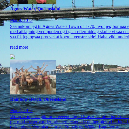
Agnes Water, Queensland
Mar 9, 2013
Saa ankom jeg til Agnes Water/ Town of 1770, hvor jeg bor paa e
med afslapning ved poolen og i gaar eftermiddag skulle vi saa end
saa fik jeg ogsaa proevet at koere i venstre side! Haha vildt underli
read more
Rainbow Beach, Queensland
Mar 7, 2013
Woop woop saa gik turen eeeendelig til Fraser Island efter 2 nae
gik mod Fraser var der orienteringsmoede og her blev vi inddelt i
tyske piger, Veronica, Chrisy, Franzis og Wibke. Bagefter sto...