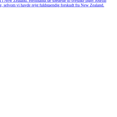
med i New Zealand. Heriblandt de soedeste to svesnke piger Josefin
e, selvom vi havde rejst fuldstaendig forskudt fra New Zealand.