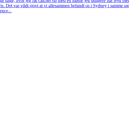
par dage, hvor jeg fik catchet op med en masse jeg tidligere har rejst 
is. Det var vildt sjovt at vi allesammen befandt os i Sydney i samme ug
nce...