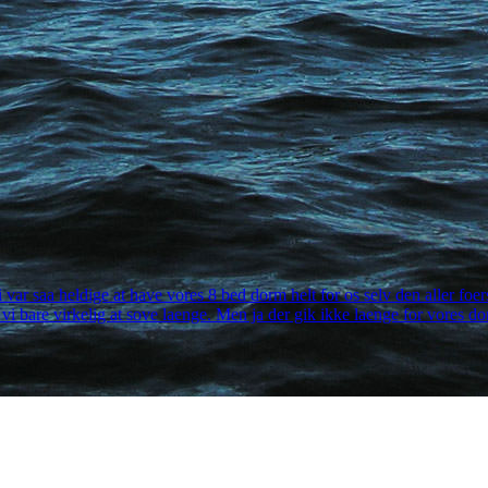
 saa heldige at have vores 8 bed dorm helt for os selv den aller foerste
 vi bare virkelig at sove laenge. Men ja der gik ikke laenge for vores d