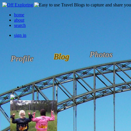
home
about
search
sign in
Photos
Blog
Profile
blog entries