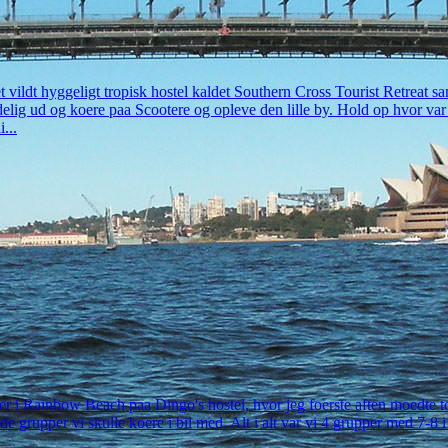
t vildt hyggeligt tropisk hostel kaldet Southern Cross Tourist Retreat
elig ud og koere paa Scootere og opleve den lille by. Hold op hvor var d
...
tter i Rainbow Beach paa Dingo's hostel, hvor jeg foerste aften moedte 
 de grupper vi skulle koere i bil med. Alt i alt var vi 4 grupper med 7-