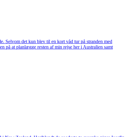
ende. Selvom det kun blev til en kort våd tur på stranden med
den på at planlægge resten af min rejse her i Australien samt