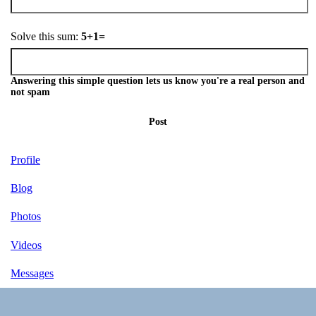
Solve this sum:
5+1=
Answering this simple question lets us know you're a real person and
not spam
Post
Profile
Blog
Photos
Videos
Messages