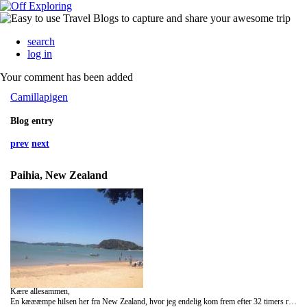
search
log in
Your comment has been added
Camillapigen
Blog entry
prev
next
Paihia, New Zealand
Kære allesammen,
En kæææmpe hilsen her fra New Zealand, hvor jeg endelig kom frem efter 32 timers rejse samt 12 timers tidsforskel.