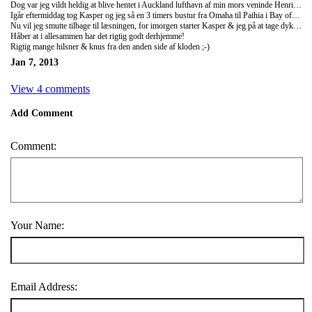
Dog var jeg vildt heldig at blive hentet i Auckland lufthavn af min mors veninde Henriettes søn, Kasper, som bor herovre et par måneder hos nogle familievenner. Jeg har derfor tilbragt de sidste par dage i deres sommerhus i Omaha, nord for Auckland, som ligger direkte ned til havet. Allerede da jeg ankom d. 4. januar fik jeg 2013's første og aller største blåbær is og derudover blev det også til årets første dukkert! Derudover stod den på surfing i kæmpe bølger, snorkling ved Goat Island, flandering og en masse andet sjovt. Alt i alt var det den aller bedste start sammen med nogle vildt søde og varme New zealændere!
Igår eftermiddag tog Kasper og jeg så en 3 timers bustur fra Omaha til Paihia i Bay of Islands og her nyder vi rigtig godt af solen. Vi bor på det fedeste Base hostel med BBQ & bar hver aften og alle er bare vildt venlige og imødekomne!
Nu vil jeg smutte tilbage til læsningen, for imorgen starter Kasper & jeg på at tage dykker certifikat! Jaaaaaaaaay det bliver simpelthen så godt!
Håber at i allesammen har det rigtig godt derhjemme!
Rigtig mange hilsner & knus fra den anden side af kloden ;-)
Jan 7, 2013
View 4 comments
Add Comment
Comment:
Your Name:
Email Address: