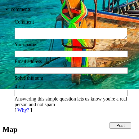
comments
Comment
Your name
Email address
Solve this sum
4 + 2 =
Answering this simple question lets us know you're a real
person and not spam
[
Why?
]
Map