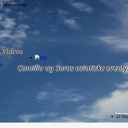
Videos
og
Camilla og Saras asiatiske eventy
Subscribe
22 Ma