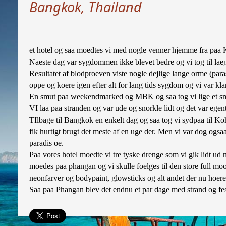
Bangkok, Thailand
et hotel og saa moedtes vi med nogle venner hjemme fra paa
Naeste dag var sygdommen ikke blevet bedre og vi tog til laege
Resultatet af blodproeven viste nogle dejlige lange orme (paras
oppe og koere igen efter alt for lang tids sygdom og vi var 
En smut paa weekendmarked og MBK og saa tog vi lige et smu
VI laa paa stranden og var ude og snorkle lidt og det var egent
TIlbage til Bangkok en enkelt dag og saa tog vi sydpaa til Koh
fik hurtigt brugt det meste af en uge der. Men vi var dog ogsaa 
paradis oe.
Paa vores hotel moedte vi tre tyske drenge som vi gik lidt ud 
moedes paa phangan og vi skulle foelges til den store full mo
neonfarver og bodypaint, glowsticks og alt andet der nu hoerer
Saa paa Phangan blev det endnu et par dage med strand og fes