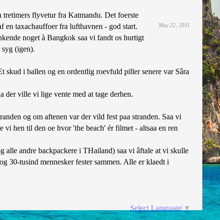
 tretimers flyvetur fra Katmandu. Det foerste
af en taxachauffoer fra lufthavnen - god start.
May 22, 2011
kende noget à Bangkok saa vi fandt os hurtigt
syg (igen).
t skud i ballen og en ordentlig roevfuld piller senere var Sâra
r ville vi lige vente med at tage derhen.
randen og om aftenen var der vild fest paa stranden. Saa vi
vi hen til den oe hvor 'the beach' ẻr filmet - altsaa en ren
 alle andre backpackere i THailand) saa vi âftale at vi skulle
 og 30-tusind mennesker fester sammen. Alle er klaedt i
Select Language
▼