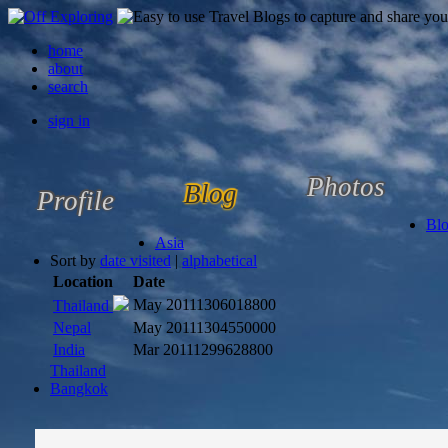
home
about
search
sign in
Photos
Blog
Profile
Bl
Asia
Sort by
date visited
|
alphabetical
Location
Date
May 2011
1306018800
Thailand
Nepal
May 2011
1304550000
India
Mar 2011
1299628800
Thailand
Bangkok