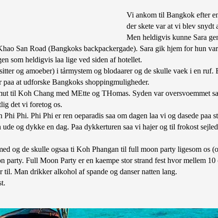
Vi ankom til Bangkok efter en
der skete var at vi blev snydt 
Men heldigvis kunne Sara gen
 Khao San Road (Bangkoks backpackergade). Sara gik hjem for hun var 
n som heldigvis laa lige ved siden af hotellet.
itter og amoeber) i tảrmystem og blodaarer og de skulle vaek i en ruf. E
klar paa at udforske Bangkoks shoppingmuligheder.
t til Koh Chang med MEtte og THomas. Syden var oversvoemmet saa de
lig det vi foretog os.
 Phi Phi. Phi Phi er ren oeparadis saa om dagen laa vi og dasede paa st
ude og dykke en dag. Paa dykkerturen saa vi hajer og til frokost sejlede 
med og de skulle ogsaa ti Koh Phangan til full moon party ligesom os (og
on party. Full Moon Party er en kaempe stor strand fest hvor mellem 10
 til. Man drikker alkohol af spande og danser natten lang.
t.