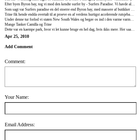
Efter byen Byron bay, tog vi mod den kendte surfer by - Surfers Paradise. Vi havde alle 4 glaedet os til denne by, da vi havde hoert rigtig meget om den hjemmefra. Byen var en del stoerrer end Byron bay, saa ikke naer saa hyggelig. Vi ankom med bussen omkring middags tid og her var det saa foerste OG SIDSTE gang vi ikke havde bestilt et hostel paa forhaand. Det gik dog meget smerte frit, og vi fandt os hurtigt et billigt og okay hostel. Selvom det gik ret hurtig var det dog alligevel ikke rart ikke at vaere sikker paa om man overhovedet havde noget af sove i den nat :)
Som sagt var Surfers paradise en del stoerre end Byron bay, med massere af butikker osv. men da vejret ikke var helt i top, var det svaert at faa 3 hele dage til at gaa her, naar man ikke kunne ligge paa stranden. Vi 4 piger valgte saa at bruge de sidste to dage i forlystelses- og vandparken - Dreamworld. Vi havde to rigtig gode dage her, hvor isaer Camilla fik overgaaet sig selv, ved at tage rutsjebane med loop (Rettelse 2 loops) :)
Trine fik hende endda overtalt til at proeve en af verdens hurtigst accelerende rutsjebaner .. godt gaaet :) De to dage gik hurtig og den sidste aften tog vi bussen videre til byen Brisbane
Under denne tur forlod vi staten New South Wales og begav os ind i den varme varme stat Queensland. Brisbane i sig selv var en enorm by og vi naaed slet ikke rundt over det hele. Den foerste dag brugte vi paa at faa set det vi nu kunne naa af byen, hvorimod vi den anden dag, begav os en time ud af byen, ud til Steve Irwins mindepark - Australian zoo.
Mange Tanker Camilla og Trine
Dette var en kaempe park, hvor vi let kunne bruge en hel dag, hvis ikks mere. Her saa vi baade krokodiller, wombats, tasmanske djaeveler og mange flere. Vi roerte ved en kanguru og vi proevede at holde en koalabjorn :) I og med vi var der i paaskeferien, lavede hans familie et stort paaskeshow, hvor vi saa hans boern fodre krokodillerne, til det store krokodilleshow. Det var en rigtig god dag, og varm dag. Meget sjovt at se nogle af de dyr, man hoere saa meget om, men aldrig har set.
Apr 25, 2010
Add Comment
Comment:
Your Name:
Email Address: