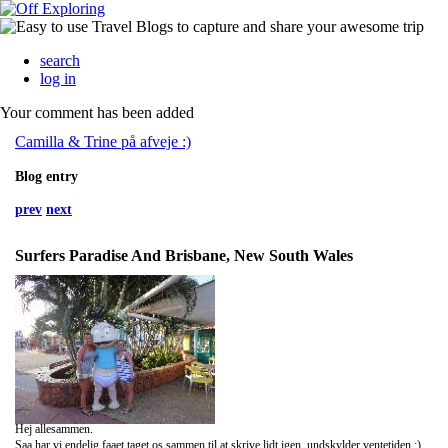
search
log in
Your comment has been added
Camilla & Trine på afveje :)
Blog entry
prev
next
Surfers Paradise And Brisbane, New South Wales
Hej allesammen.
Saa har vi endelig faaet taget os sammen til at skrive lidt igen, undskylder ventetiden :)