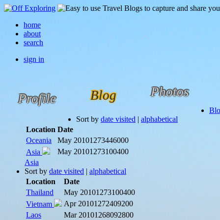
home
about
search
sign in
Photos
Blog
Profile
Bl
Sort by
date visited
|
alphabetical
Location
Date
Oceania
May 2010
1273446000
May 2010
1273100400
Asia
Asia
Sort by
date visited
|
alphabetical
Location
Date
Thailand
May 2010
1273100400
Apr 2010
1272409200
Vietnam
Laos
Mar 2010
1268092800