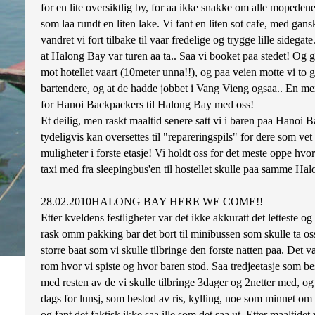
for en lite oversiktlig by, for aa ikke snakke om alle mopeden
som laa rundt en liten lake. Vi fant en liten sot cafe, med gansk
vandret vi fort tilbake til vaar fredelige og trygge lille sid
at Halong Bay var turen aa ta.. Saa vi booket paa stedet! Og gl
mot hotellet vaart (10meter unna!!), og paa veien motte vi t
bartendere, og at de hadde jobbet i Vang Vieng ogsaa.. En me
for Hanoi Backpackers til Halong Bay med oss!
Et deilig, men raskt maaltid senere satt vi i baren paa Hanoi 
tydeligvis kan oversettes til "repareringspils" for dere som ve
muligheter i forste etasje! Vi holdt oss for det meste oppe hvor
taxi med fra sleepingbus'en til hostellet skulle paa samme Hal
28.02.2010HALONG BAY HERE WE COME!!
Etter kveldens festligheter var det ikke akkuratt det letteste 
rask omm pakking bar det bort til minibussen som skulle ta oss t
storre baat som vi skulle tilbringe den forste natten paa. Det v
rom hvor vi spiste og hvor baren stod. Saa tredjeetasje som be
med resten av de vi skulle tilbringe 3dager og 2netter med, og 
dags for lunsj, som bestod av ris, kylling, noe som minnet om t
og fant det faktisk ikke saa ille som det saa ut. Etter maaltid