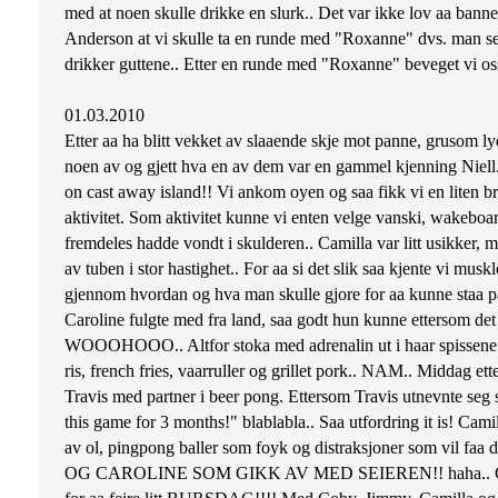
med at noen skulle drikke en slurk.. Det var ikke lov aa banne,
Anderson at vi skulle ta en runde med "Roxanne" dvs. man set
drikker guttene.. Etter en runde med "Roxanne" beveget vi oss 
01.03.2010
Etter aa ha blitt vekket av slaaende skje mot panne, grusom lyd
noen av og gjett hva en av dem var en gammel kjenning Niell.. 
on cast away island!! Vi ankom oyen og saa fikk vi en liten brif
aktivitet. Som aktivitet kunne vi enten velge vanski, wakeboar
fremdeles hadde vondt i skulderen.. Camilla var litt usikker,
av tuben i stor hastighet.. For aa si det slik saa kjente vi m
gjennom hvordan og hva man skulle gjore for aa kunne staa pa
Caroline fulgte med fra land, saa godt hun kunne ett
WOOOHOOO.. Altfor stoka med adrenalin ut i haar spissene kom C
ris, french fries, vaarruller og grillet pork.. NAM.. Middag ette
Travis med partner i beer pong. Ettersom Travis utnevnte seg
this game for 3 months!" blablabla.. Saa utfordring it is! Cam
av ol, pingpong baller som foyk og distraksjoner som vil fa
OG CAROLINE SOM GIKK AV MED SEIEREN!! haha.. Confident Ma