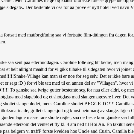
ne vaare.. Men Carolines mage og klaustrofobiske folelse grypende oppove
ygge sidegate.. Der bestemte vi oss for aa prove et nytt hotell ved navn Vie
ortsatt med matforgiftning saa vi fortsatte film-tittingen fra dagen fo
ten.
e saa sent paa ettermiddagen. Caroline folte seg litt bedre, men mangle
oss et helt allright maaltid for vi gikk tilbake til sidegaten hvor vi join
i med!!!!!Snake-Village kan man si er noe for seg selv. Det er ikke bare a
et er sagt :D ) for vi ble tatt med til en annen del av "Villagen", hvor vi
!!!! To ganske saa ivrige gutter bestemte seg for naa eller aldri, og med 
et shotglass med slageblod og et shotglass med slangemagesyre hver. Det va
 og shottet slangeblodet, mens Caroline shottet BEGGE TO!!!! Camilla sat
vitloksmarinade, grillet slangekjott og knust beinmarg av slange. Igjen 
uiden lagde masse rare shotte regler, saa de fleste kom ganske saa fulle
ende ettersom det ventet et fly kl. 4 am ned til Hoi An. En taxitur sener
te paa belgern vi traffF forste kvelden hos Uncle and Cusin. Camilla b