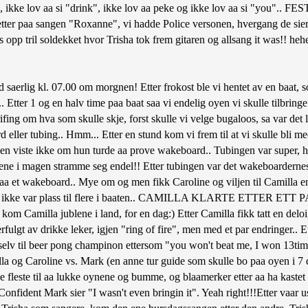
 ikke lov aa si "drink", ikke lov aa peke og ikke lov aa si "you".. FEST
ter paa sangen "Roxanne", vi hadde Police versonen, hvergang de sier 
opp tril soldekket hvor Trisha tok frem gitaren og allsang it was!! hehe
 saerlig kl. 07.00 om morgnen! Etter frokost ble vi hentet av en baat, s
Etter 1 og en halv time paa baat saa vi endelig oyen vi skulle tilbring
ing om hva som skulle skje, forst skulle vi velge bugaloos, sa var det lun
d eller tubing.. Hmm... Etter en stund kom vi frem til at vi skulle bli
 men viste ikke om hun turde aa prove wakeboard.. Tubingen var super, h
usklene i magen stramme seg endel!! Etter tubingen var det wakeboardernes
a et wakeboard.. Mye om og men fikk Caroline og viljen til Camilla en
ersom det ikke var plass til flere i baaten.. CAMILLA KLARTE 
amilla jublene i land, for en dag:) Etter Camilla fikk tatt en deloig d
rfulgt av drikke leker, igjen "ring of fire", men med et par endringer.. Et
 selv til beer pong champinon ettersom "you won't beat me, I won 13ti
illa og Caroline vs. Mark (en anne tur guide som skulle bo paa oyen i 7 d
a de fleste til aa lukke oynene og bumme, og blaamerker etter aa ha 
rk sier "I wasn't even bringin it". Yeah right!!!Etter vaar uslaael