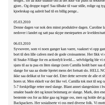
senger.. for aa ikke snakke om at det ikke var plass til sekke
gjore.. Og droppe toget! Saa tilbake til vaar stille, rolige og t
kjoeleskap og aalreit bad til en billig penge..
05.03.2010
Denne dagen var nok den minst produktive dagen. Caroline laa f
nedover i landet og satt paa skype mesteparten av kvelden/nat
06.03.2010
Syvsovere, som vi noen ganger kan vaere, vaaknet vi opp gansk
bort til den lille cafeen med de gode croissantene. Her fikk vi 
til Snake-Village for en actionfylt kveld.... selvfolgelig ble v
sjans til aa ta paa en liten slange (som Camilla holdt bare saa d
slange for saa aa shotte hjertet mens det fortsatt slo. HELL NO!
ikke saa delikat ut for vaar del. Etter dette serverte de alle 
hores ut. Men ekkelt var det like vel. Camilla tok mot til seg
5-7 forskjellige retter med slange. Blant annet slangeskinn i h
smakte baade det og knust beinmarg av slange. Mark, den ene g
bestemte oss for aa ikke gaa og legge oss, men og holde det gaa
Backpackers. Her sosialiserte vi oss med diverse folk. Vi mot