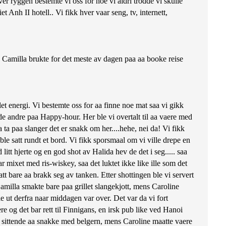
r ryggen bestemte vi oss for noe vi aldri trodde vi skulle
t Anh II hotell.. Vi fikk hver vaar seng, tv, internett,
r. Camilla brukte for det meste av dagen paa aa booke reise
t energi. Vi bestemte oss for aa finne noe mat saa vi gikk
et de andre paa Happy-hour. Her ble vi overtalt til aa vaere med
a ta paa slanger det er snakk om her....hehe, nei da! Vi fikk
 ble satt rundt et bord. Vi fikk sporsmaal om vi ville drepe en
litt hjerte og en god shot av Halida hev de det i seg..... saa
r mixet med ris-wiskey, saa det luktet ikke like ille som det
t bare aa brakk seg av tanken. Etter shottingen ble vi servert
Camilla smakte bare paa grillet slangekjott, mens Caroline
 ut derfra naar middagen var over. Det var da vi fort
e og det bar rett til Finnigans, en irsk pub like ved Hanoi
le sittende aa snakke med belgern, mens Caroline maatte vaere