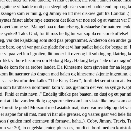
uttene vi hadde mott paa sleepingbus'en som vi hadde endt opp og ta ta
sangen som er mulig, og Jimmy en litt mer diskree gutt fra London..) Vi f
 syntes fristet altfor mye ettersom det ikke var noe sol og at vannet v
 oyet kunne se.. Mangel paa utdannelse og forstaaelse for naturen tenkt
synket! Takk Gud, for tiltross herlig tur var soppla en stor skuffelse!
fra seg, var det kajakking som stod paa programmet. Anderson den andre
are bare, og vi var ganske glade for at vi har padlet kajak for begge to!
 vi paa vei inn i grotten, litt under litt over og litt sniking og klatrin
er fikk vi hore historien om Halong Bay: Halong betyr "tale of a dragon"
 de kom for aa erobre landet. Da Kineserne kom sjoveien for aa legge 
m litt naermer slo dragen med halen og kineserne skjonte ingenting, alt
kk saa se hvorfor den kalles "The Fairy Cave", fordi det ser ut som at al
t, men som hardbaska nordmenn kom vi oss gjennom det ved aa synge Kapt
ki, Pinki er mitt navn.." Endelig tilbake paa baaten, en dusj og ett par m
t at ikke var den riktig og sporre ettersom han visste like mye som oss..
ulle forestille pork! Morsomt med asiatisk mat, risen var nydelig og det v
i er aapne for all mat, men vi har alle grenser, og vaares gaar ved hele f
rson ( guiden med etternavn til fornavn, haha..), Coby, Jimmy, Travis,
 var 20), to engelske jenter, pluss oss, rundt ett bord med en kortstokk