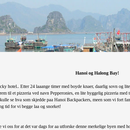
Subscribe
30 Ma
Hanoi og Halong Bay!
 hotel.. Etter 24 laaange timer med boyde knaer, daarlig sovn og lite 
frem til et pizzeria ved navn Pepperonies, en lite hyggelig pizzeria med to
i skulle se hva som skjedde paa Hanoi Backpackers, meen som vi fort fant 
ng tid for vi begge laa og snorket!
te vi oss for at det var dags for aa utforske denne merkelige byen med hoy