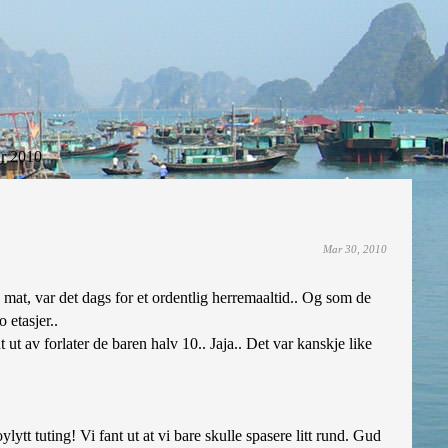
r 2010
Mar 30, 2010
mat, var det dags for et ordentlig herremaaltid.. Og som de
 etasjer..
ut av forlater de baren halv 10.. Jaja.. Det var kanskje like
lytt tuting! Vi fant ut at vi bare skulle spasere litt rund. Gud