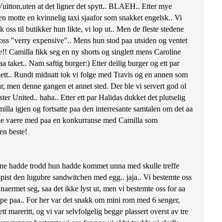
s Vuitton,uten at det ligner det spytt.. BLAEH.. Etter mye
ken motte en kvinnelig taxi sjaafor som snakket engelsk.. Vi
 oss til butikker hun likte, vi lop ut.. Men de fleste stedene
te oss "verry expensive".. Mens hun stod paa utsiden og ventet
ge!! Camilla fikk seg en ny shorts og singlett mens Caroline
aa taket.. Nam saftig burger:) Etter deilig burger og ett par
 slett.. Rundt midnatt tok vi folge med Travis og en annen som
ar, men denne gangen et annet sted. Der ble vi servert god ol
er United.. haha.. Etter ett par Halidas dukket det plutselig
lla igjen og fortsatte paa den interresante samtalen om det aa
 skulle vaere med paa en konkurranse med Camilla som
en beste!
oline hadde trodd hun hadde kommet unna med skulle treffe
 spist den lugubre sandwitchen med egg.. jaja.. Vi bestemte oss
 naermet seg, saa det ikke lyst ut, men vi bestemte oss for aa
ape paa.. For her var det snakk om mini rom med 6 senger,
mareritt, og vi var selvfolgelig begge plassert overst av tre