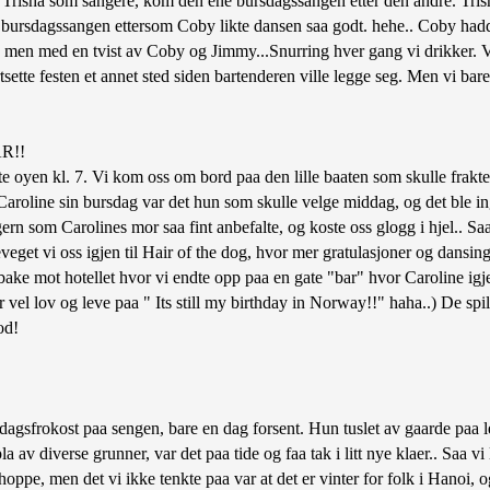
risha som sangere, kom den ene bursdagssangen etter den andre. Trisha
v bursdagssangen ettersom Coby likte dansen saa godt. hehe.. Coby hadde
men med en tvist av Coby og Jimmy...Snurring hver gang vi drikker. 
sette festen et annet sted siden bartenderen ville legge seg. Men vi bare
R!!
te oyen kl. 7. Vi kom oss om bord paa den lille baaten som skulle frakte o
ar Caroline sin bursdag var det hun som skulle velge middag, og det ble i
ern som Carolines mor saa fint anbefalte, og koste oss glogg i hjel.. Sa
veget vi oss igjen til Hair of the dog, hvor mer gratulasjoner og dansing 
bake mot hotellet hvor vi endte opp paa en gate "bar" hvor Caroline igjen
r vel lov og leve paa " Its still my birthday in Norway!!" haha..) De s
od!
gsfrokost paa sengen, bare en dag forsent. Hun tuslet av gaarde paa le
ppla av diverse grunner, var det paa tide og faa tak i litt nye klaer.. Saa
hoppe, men det vi ikke tenkte paa var at det er vinter for folk i Hanoi, og