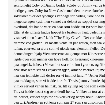
selvfolgelig Coby og Jimmy bodde. (Coby og Jimmy var de to g
herlige gutter. Coby fra New Castle med den breeste skotske ak
soldekket hvor det tydeligvis var dags for bading, ikke noe vi
meget seregen kyst, men vannet var dekket av soppel saa langt
overbord, det hadde vaert en baat som hadde tatt fyr som hadde 
Etter at de toffeste hadde hoppet fra baaten og faatt badet 
viste vei til en "cave" kaldt "The Fairy Cave".. Det var ikke b
fremme ved grotten! Vi maatte vente litt paa resten, men saa var
luften, ellerved aa gjore som vi gjorde gaa gjennom fjellet! D
denne dragen hjalp Vietnameserne aa kjempe mot Kineserne da
lagde oyer som minner om hoye fjell, for hvergang kineserne ko
paa engelsk, hehe.. ) Vi vandret saa vidre inn i grotten, og fi
alve stov senre satt vi i kajakken igjen, armene vaerket lit
naa kan jeg lukte gull derfor ror vi inn mot land.." "Jeg er Pin
paa middagen, som vi hadde hort fra Travis ( som vi burde skjon
vi fikk servert var en hel fisk, ris, litt kylling og noe som sk
Travis) hadde kastet seg over den!! hehe.. Vi liker aa tror at v
fra bordet, var det dags for drikkeleker og happy hour.. Ande
paa tur), Andrea (en sot jente som paa 27 som saa ut som om hun