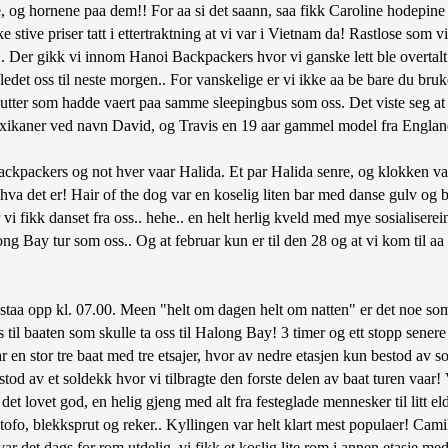
e, og hornene paa dem!! For aa si det saann, saa fikk Caroline hodepine 
e stive priser tatt i ettertraktning at vi var i Vietnam da! Rastlose som v
egate.. Der gikk vi innom Hanoi Backpackers hvor vi ganske lett ble over
edet oss til neste morgen.. For vanskelige er vi ikke aa be bare du bruker
o gutter som hadde vaert paa samme sleepingbus som oss. Det viste seg 
xikaner ved navn David, og Travis en 19 aar gammel model fra England. 
Backpackers og not hver vaar Halida. Et par Halida senre, og klokken var
t hva det er! Hair of the dog var en koselig liten bar med danse gulv og 
 vi fikk danset fra oss.. hehe.. en helt herlig kveld med mye sosialiserein
ong Bay tur som oss.. Og at februar kun er til den 28 og at vi kom til a
og staa opp kl. 07.00. Meen "helt om dagen helt om natten" er det noe som 
il baaten som skulle ta oss til Halong Bay! 3 timer og ett stopp senere sa
ar en stor tre baat med tre etsajer, hvor av nedre etasjen kun bestod av s
stod av et soldekk hvor vi tilbragte den forste delen av baat turen vaar
det lovet god, en helig gjeng med alt fra festeglade mennesker til litt e
ofo, blekksprut og reker.. Kyllingen var helt klart mest populaer! Camill
et var det dags for rom utdelig, vi fikk et koslig lite rom i annen etasje