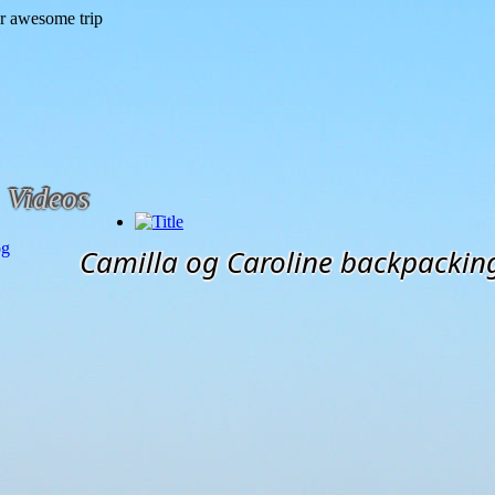
Videos
og
Camilla og Caroline backpackin