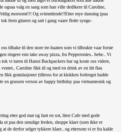
 hadde til og med laget et bursdagskort som alle hadde
 ogsaa valg en sang som han ville dedikere til Caroline,
Veldig morsomt!!! Og svimmlende!!Etter mye dansing (paa
 tok frem gitaren og satt i gang vaare flotte synge-
ss tilbake til den store tre-baaten som vi tilbrakte vaar forste
ngen ringere enn take away pizza, fra Pepperonies.. hehe.. Vi
a tok vi turen til Hanoi Backpackers bar og koste oss videre,
ventet.. Caroline fikk til og med en drink av en litt flau
 fikk gratulasjoner (tiltross for at klokken forlengst hadde
pilte en grusom verson av happy birthday paa vietnamesisk og
ting etter god mat og fant en sot, liten Cafe med gode
 vi la ut paa den umulige ferden, shoppe klaer (som ikke er
 at de derfor selger tykkere klaer.. og ettersom vi er fra kalde