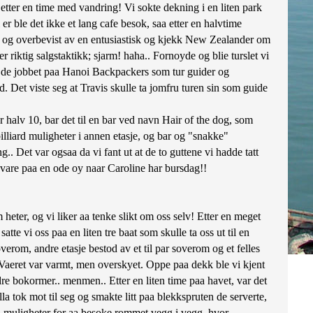
etter en time med vandring! Vi sokte dekning i en liten park
i er ble det ikke et lang cafe besok, saa etter en halvtime
talt og overbevist av en entusiastisk og kjekk New Zealander om
 riktig salgstaktikk; sjarm! haha.. Fornoyde og blie turslet vi
at de jobbet paa Hanoi Backpackers som tur guider og
Det viste seg at Travis skulle ta jomfru turen sin som guide
 halv 10, bar det til en bar ved navn Hair of the dog, som
billiard muligheter i annen etasje, og bar og "snakke"
g.. Det var ogsaa da vi fant ut at de to guttene vi hadde tatt
a vare paa en ode oy naar Caroline har bursdag!!
heter, og vi liker aa tenke slikt om oss selv! Etter en meget
tte vi oss paa en liten tre baat som skulle ta oss ut til en
overom, andre etasje bestod av et til par soverom og et felles
! Vaeret var varmt, men overskyet. Oppe paa dekk ble vi kjent
ldre bokormer.. menmen.. Etter en liten time paa havet, var det
a tok mot til seg og smakte litt paa blekkspruten de serverte,
 med muligheter for aa besoke rommet vegg i vegg, hvor