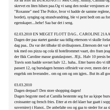
for aa feire litt BURSDAG!!!! Med Coby, Jimmy, Camilla og T
skrevet en liten hilsen paa.Og vi sang den noske versjonen a
"Roxanne" med The Police, hvor vi hadde de samme reglene, 
bordet), synging og strandvandring, ble vi pent bedt om aa fort
egenskaper....hehe! Saa bar det i seng.
02.03.2010 EN MEGET FLOTT DAG.. CAROLINE 21AA
Dagen der paa startet ganske saa tidlig ettersom vi skulle forla
dag paa.. Da var det tilbake til sivilisajonen..Ettersom det v
tok med oss pizza og cola til hotellrommet vaart, dro fram jeag
der fikk Caroline masse gratulasjoner.. JEji.. Halv 10 presis be
Travis som hadde sovnet halv 12.. haha.. Etter baren dro vi til
passert 12, og bursdagen hennes offesielt var over, meen det e
engelsk om hverandre.. om og om og om igjen.. But its all go
03.03.2010
Dagen derpaa!! Den store shopping dagen!
Dagen begynte med at Camilla bestemte seg for aa kjope bursda
croissanter og french fries. Etter at en del klaer har gaatt i so
suvernirer) i Hanoi.. De anbefalte oss og gaa to steder for aa s