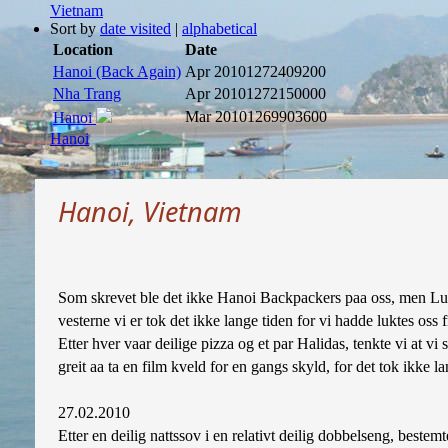
Vietnam
Sort by
date visited
|
alphabetical
Location
Date
Hanoi (Back Again)
Apr 2010
1272409200
Nha Trang
Apr 2010
1272150000
Mar 2010
1269903600
Hanoi
Hanoi
Hanoi, Vietnam
Som skrevet ble det ikke Hanoi Backpackers paa oss, men Lucky
vesterne vi er tok det ikke lange tiden for vi hadde luktes oss 
Etter hver vaar deilige pizza og et par Halidas, tenkte vi at v
greit aa ta en film kveld for en gangs skyld, for det tok ikke la
27.02.2010
Etter en deilig nattssov i en relativt deilig dobbelseng, bestem