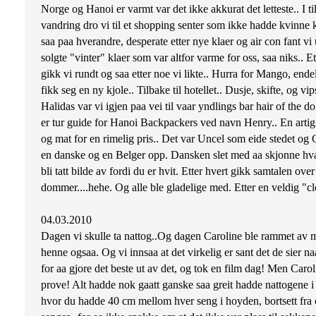
Norge og Hanoi er varmt var det ikke akkurat det letteste.. I ti
vandring dro vi til et shopping senter som ikke hadde kvinne kl
saa paa hverandre, desperate etter nye klaer og air con fant vi u
solgte "vinter" klaer som var altfor varme for oss, saa niks.. 
gikk vi rundt og saa etter noe vi likte.. Hurra for Mango, ende
fikk seg en ny kjole.. Tilbake til hotellet.. Dusje, skifte, og v
Halidas var vi igjen paa vei til vaar yndlings bar hair of the 
er tur guide for Hanoi Backpackers ved navn Henry.. En artig k
og mat for en rimelig pris.. Det var Uncel som eide stedet og 
en danske og en Belger opp. Dansken slet med aa skjonne hva v
bli tatt bilde av fordi du er hvit. Etter hvert gikk samtalen o
dommer....hehe. Og alle ble gladelige med. Etter en veldig "c
04.03.2010
Dagen vi skulle ta nattog..Og dagen Caroline ble rammet av m
henne ogsaa. Og vi innsaa at det virkelig er sant det de sier 
for aa gjore det beste ut av det, og tok en film dag! Men Caroli
prove! Alt hadde nok gaatt ganske saa greit hadde nattogene 
hvor du hadde 40 cm mellom hver seng i hoyden, bortsett fra o