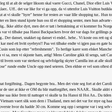
lleg til at alt de selger liksom skal vaere Gucci, Chanel, Dior eller Lui
aer.. Uff.. det var like for vi ga opp, da vi uttenfor Luis Vuitton butik
t at vi skulle "hyre" henne for resten av vaar lille shopping tur.. Hun tok
Etter en liten stund kjorte hun oss til et shopping senter, men hun advar
lig.. Ikke altfor dyrt, men det er tatt i betraktning at vi kommer fra Nor
ips var vi tilbake paa Hanoi Backpackers hvor det var dags for grillings p
dog.. Der danset, snakket og danset vi endel.. hehe.. Vi koste oss rett og
ar med ett hvitt oyebryn!! Paa vei tilbake endte vi igjen paa en gate b
Cusin som lop etter "refreshments". To herlige karer som elsket Manchest
i sa, men vi skjonte ham, artig! Mens Caroline gikk til sengs, satt Cami
ver til hvem som var sterkest og selvfolgelig skyter Camilla inn at alle
lose" runde endte Uncle opp med seieren. Den eldste er vel som oftest d
at forgiftning.. Dagen begynte bra.. Men det viste seg fort at det Car
naar de sier at ikke er OM du blir matforgiftet, men NAAR.. Skulle aldri
ne saa ikke frem til nattoget vi skulle ta fra Hanoi til Hoi An.. Da tiden
i Vietnam vaert slik som dem i Thailand, men nei det var for mye og ha
verste hvor du hadde 30 cm. Komme seg opp i sengene var i seg selv ett 