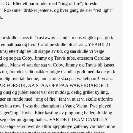
LIG.. Etter ett par runder med "ring of fire", foreslo
"Roxanne" drikker jentene, og hver gang de sier "red light"
..
om skulle ta oss til "cast away island", mens vi gikk paa gikk
e en natt paa og hvor Caroline skulle bli 21 aar.. YEAH!! 21
sj etterfulgt av litt slappe av tid, og saa skulle vi velge
 med og se paa Coby, Jimmy og Travis tube, ettersom Caroline
aha.. Mens vi satt der saa vi Coby, Jimmy og Travis bli kastet
 tur, fremdeles litt usikker fulgte Camilla godt med da de gikk
delig overtalt henne, hun skulle staa paa wakeboard!! yeah..
ETTER ETT PAR FORSOK, AA STAA OPP PAA WAKEBOARDET!!
usj og jublet endel var det middag, deilig grillet kylling,
ter en runde med "ring of fire" fant vi ut at vi skulle utfordre
mes in a row, I was the champion in Vang Vieng, I'we played
ager!) og Travis.. Etter kasting av pingpong baller, drikking
kastet seg etter pingpong baller.. VAR DET TEAM CAMILLA
ige seier over de altfor kjepphoye guttene, var tiden inne