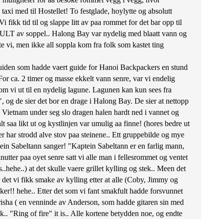
xi med til Hostellet! To festglade, hoylytte og absolutt
ikk tid til og slappe litt av paa rommet for det bar opp til
ar FULT av soppel.. Halong Bay var nydelig med blaatt vann og
e vi, men ikke all soppla kom fra folk som kastet ting
 guiden som hadde vaert guide for Hanoi Backpackers en stund
 For ca. 2 timer og masse ekkelt vann senre, var vi endelig
g kom vi ut til en nydelig lagune. Lagunen kan kun sees fra
, og de sier det bor en drage i Halong Bay. De sier at nettopp
Vietnam under seg slo dragen halen hardt ned i vannet og
 saa likt ut og kystlinjen var umulig aa finne! (hores bedre ut
ver har strodd alve stov paa steinene.. Ett gruppebilde og mye
ein Sabeltann sanger! "Kaptein Sabeltann er en farlig mann,
inutter paa oyet senre satt vi alle man i fellesrommet og ventet
hehe..) at det skulle vaere grillet kylling og stek.. Meen det
ar det vi fikk smake av kylling etter at alle (Coby, Jimmy og
isker!! hehe.. Etter det som vi fant smakfult hadde forsvunnet
 Trisha ( en venninde av Anderson, som hadde gitaren sin med
.. "Ring of fire" it is.. Alle kortene betydden noe, og endte