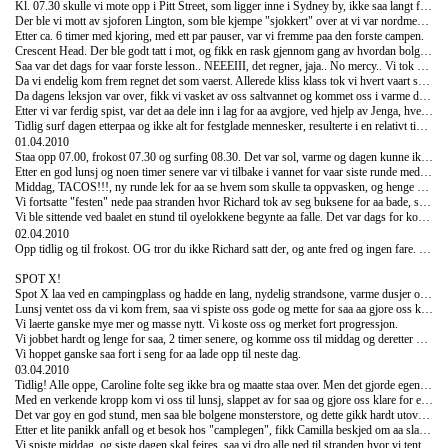
Kl. 07.30 skulle vi mote opp i Pitt Street, som ligger inne i Sydney by, ikke saa langt fra Central togstasjon. Saa da var det bare aa komme seg av gaarde.Vi sto opp, kom oss paa fergen til Circular Quay tok toget fra Circular Quay og gikk av paa Central, for saa og se etter en Mojo buss som enten kunne vaere knaersj rosa eller knaersj gronn.. Og flaks for oss, spottet Camilla den knaersj gronne Mojo bussen ganske fort..
Der ble vi mott av sjoforen Lington, som ble kjempe "sjokkert" over at vi var nordmenn, for det hadde han aldri mott for.. NOT!! Det viste seg nemlig fort at 92% av de som skulle paa campen var nordmenn.. Jaja.. Utrolig rart og hore norsk igjen, har liksom ikke hort saa mye av det paa reisen..
Etter ca. 6 timer med kjoring, med ett par pauser, var vi fremme paa den forste campen.
Crescent Head. Der ble godt tatt i mot, og fikk en rask gjennom gang av hvordan bolgene var, og hva vi maatte gjore hvis vi ble fanget i en "rip" (en strom som gaar fra stranden og utt i havet) og litt basic om surfebrett.
Saa var det dags for vaar forste lesson.. NEEEIII, det regner, jaja.. No mercy.. Vi tok paa oss hver vaar kalde vaatdrakt som alle hadde hvert sitt navn paa, Caroline med "Snake eyes" og Camilla med "Mango lips", og tuslet nedover mot stranden. Vi maatte gaa et stykke for aa komme dit hvor vi skulle surfe.
Da vi endelig kom frem regnet det som vaerst. Allerede kliss klass tok vi hvert vaart surfebrett og lop ut i vannet. Kaldt, men herregud saa moro vi hadde det :) Vi fikk til og med til aa staa!!!
Da dagens leksjon var over, fikk vi vasket av oss saltvannet og kommet oss i varme dusjer for vi gikk til middag. Digg...
Etter vi var ferdig spist, var det aa dele inn i lag for aa avgjore, ved hjelp av Jenga, hvem som skulle ta oppvasken! Etter middag gjorde oss klare, for saa aa gaa opp til noe som het Humpey, der resten av gjengen satt og koste seg ved baalet. Vi satte oss ned, og ble sittende og snakke med Chris, en legestudent fra Sveits.
Tidlig surf dagen etterpaa og ikke alt for festglade mennesker, resulterte i en relativt tidlig kveld.
01.04.2010
Staa opp 07.00, frokost 07.30 og surfing 08.30. Det var sol, varme og dagen kunne ikke se bedre ut. Vi koste oss og lekte rundt i bolgene og naar session var over 10.30 hadde vi ca. en og en halv time paa oss for vi maatte vaere tilbake paa campen, saa hva er vel bedre enn aa ta en liten taningssession paa stranden.
Etter en god lunsj og noen timer senere var vi tilbake i vannet for vaar siste runde med surf paa Crescent Head. Vi koste oss masse, fikk et par nosedives, men alt i alt hadde vi en heil dundranes dag og folte vi hadde faatt utviklet vaare surfeskills til hakket bedre.
Middag, TACOS!!!, ny runde lek for aa se hvem som skulle ta oppvasken, og henge paa Humpy. I kveld var vi innstilte paa aa faa opp stemningen, saa vi tenkte "hva ville Coby og Jimmy gjort?" 'Ring of Fire'!!! Vi satt oss i en ring, en gjeng med ni mennesker, to norske jenter som vi bodde paa rom med (AC og Linn), tre norske gutter (FredErik, Oyvind og Peter), en franskmann og engelskmannen Richard. Etter en god runde var vi noksaa gode i formen, noen absolutt mer enn andre (Richard og FredErik).
Vi fortsatte "festen" nede paa stranden hvor Richard tok av seg buksene for aa bade, som vi hadde faatt streng beskjed om at var et No No! Vi dro med oss Rihard opp til leiren igjen hvor han tok den droyeste "faceplanten", slang fra seg buksene og sa at han skulle gaa og legge seg. OK!
Vi ble sittende ved baalet en stund til oyelokkene begynte aa falle. Det var dags for koya. Vi plukket opp Richards bukser paa veien for saa aa mote en av hans roommates paa veien som var ganske saa stressa, for Richard var borte! Full alarm, alle lommelykter frem, instruktorer i biler. Richard var og forble borte!!! Saa etter gode timers leting gav vi opp og tuslet i seng og haapet paa at Richard fant veien hjem selv.
02.04.2010
Opp tidlig og til frokost. OG tror du ikke Richard satt der, og ante fred og ingen fare. For han hadde absolutt
SPOT X!
Spot X laa ved en campingplass og hadde en lang, nydelig strandsone, varme dusjer og hundrevis av mennesker.
Lunsj ventet oss da vi kom frem, saa vi spiste oss gode og mette for saa aa gjore oss klare til forste session paa Spot X. Instruktorene her var bedre de var flinke til aa gi tlbake melding slik og folge deg opp..
Vi laerte ganske mye mer og masse nytt. Vi koste oss og merket fort progressjon.
Vi jobbet hardt og lenge for saa, 2 timer senere, og komme oss til middag og deretter kose oss med litt ol og godt selskap; vaar fantastiske gruppe.. Men stemmingen dabbet fort av da vi saa tavla for neste dags surfeleksjoner!! For der stod det at vi skulle ut og surfe kl. 07.00 tidlig om morgenen!! Det betydde frokost kl. 06.!!
Vi hoppet ganske saa fort i seng for aa lade opp til neste dag.
03.04.2010
Tidlig! Alle oppe, Caroline folte seg ikke bra og maatte staa over. Men det gjorde egentlig ingenting for bolgene var helt Jaevlige. Vi ble kastet hit og dit, og folk flest ble mer morbanket enn noe annet.
Med en verkende kropp kom vi oss til lunsj, slappet av for saa og gjore oss klare for enda en surfeleksjon kl. 14.00. Denne gangen hadde bolgene roet seg litt, og vi bestemte oss for aa druse paa og gjore vaart beste.
Det var goy en god stund, men saa ble bolgene monsterstore, og dette gikk hardt utover stakkars Camilla som fikk brettet med stor kraft rett i brystet saa hun mistet pusten og maatte bli reddet paa Baywatch-vis, som egentlig var litt flaut, men gikk greit ettersom instruktorene var relativt digge..
Etter et lite panikk anfall og et besok hos "camplegen", fikk Camilla beskjed om aa slappe av, og ha en til aa passe paa seg, tilfelle noe skjedde..
Vi spiste middag, og siste dagen skal feires, saa vi dro alle ned til stranden hvor vi tente baal og koste oss, med sanger, diskusjoner og alkohol.. Baalet brandt og vi hygget oss langt ut i nattetimene!