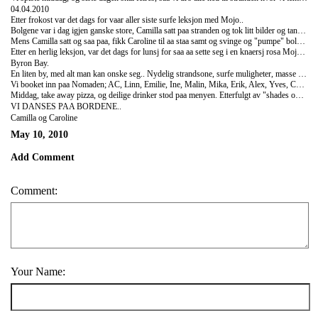
04.04.2010
Etter frokost var det dags for vaar aller siste surfe leksjon med Mojo..
Bolgene var i dag igjen ganske store, Camilla satt paa stranden og tok litt bilder og tannet, mens Caroline var ute og red paa bolgene.. Og goy var det!
Mens Camilla satt og saa paa, fikk Caroline til aa staa samt og svinge og "pumpe" bolgen slik at det gikk fortere.. Wee.. En god dag for surfing.. Surfing har aldri vaet saa goy som naa..
Etter en herlig leksjon, var det dags for lunsj for saa aa sette seg i en knaersj rosa Mojo buss paa vei mot Byron Bay.. wee..
Byron Bay.
En liten by, med alt man kan onske seg.. Nydelig strandsone, surfe muligheter, masse mennesker og morsomme utesteder..
Vi booket inn paa Nomaden; AC, Linn, Emilie, Ine, Malin, Mika, Erik, Alex, Yves, Chris, Camilla, Caroline og surfeinstruktor Phil, som hadde blitt med oss hele veien fra Crescent Head. En herlig gjeng med andre ord.
Middag, take away pizza, og deilige drinker stod paa menyen. Etterfulgt av "shades on" og "moose" drikke leker.. haha.. For saa aa dra til Cheeky Monkeys, hvor det var dansing paa bordet for alle penga!! Og (desvere) wet t-shirt konkurranse, som tok litt for mye av.. Vi folte oss alle som nonner etter det showet var over, for aa si det slik! Vi ble rett og slett ganske saa skremt! Men vi danset det for av oss... WOOHOOOO...
VI DANSES PAA BORDENE..
Camilla og Caroline
May 10, 2010
Add Comment
Comment:
Your Name: