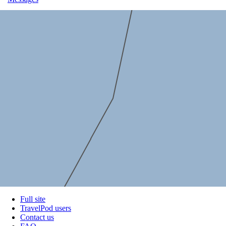
Full site
TravelPod users
Contact us