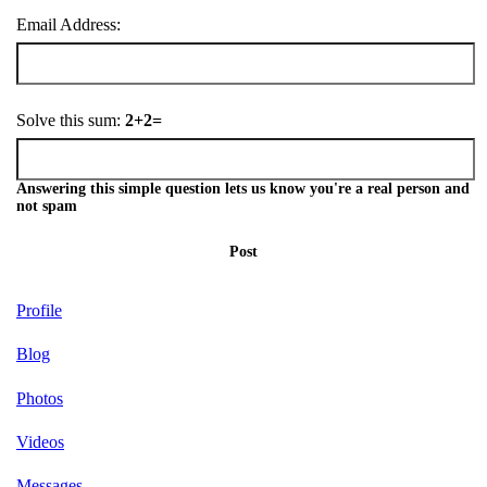
Email Address:
Solve this sum:
2+2=
Answering this simple question lets us know you're a real person and
not spam
Post
Profile
Blog
Photos
Videos
Messages