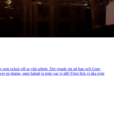
n som också vill se vårt arbete. Det visade sig att han och Guru
ver en timme, men hahah ja redo var vi allt! Först fick vi åka iväg