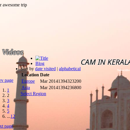
Videos
CAM IN KERAL
Blog
Sort by
date visited
|
alphabetical
Subscribe
Location
Date
ev page
Europe
Mar 2014
1394323200
Asia
Mar 2014
1394236800
1
Select Region
2
3
4
5
...
12
xt page