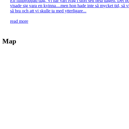
En fullproppad dag. Vi har vart iväg i stort sett hela dagen. Det 
visade sig vara en kvinna....men hon hade inte så mycket tid, så v
så bra och att vi skulle ta med ytterligare...
read more
Map