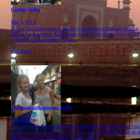
Cochin, India
Mar 4, 2014
Vi åkte iväg tidigt imorse. Redan vi femtiden stod vi och försökte
slöa när vi kom fram. Kaffesugna (som för det mesta) gick vi in på 
vi runt lite på marknaden. Vi sk...
read more
Thiruvananthapuram, India
Mar 3, 2014
Det blev inte riktigt en heldag inne ibiblioteket på College of Eng
hemma i svergie. Sen begav vi oss till stadens postkontor för att s
med post...va, ett USB minne?! Jaha, vad g...