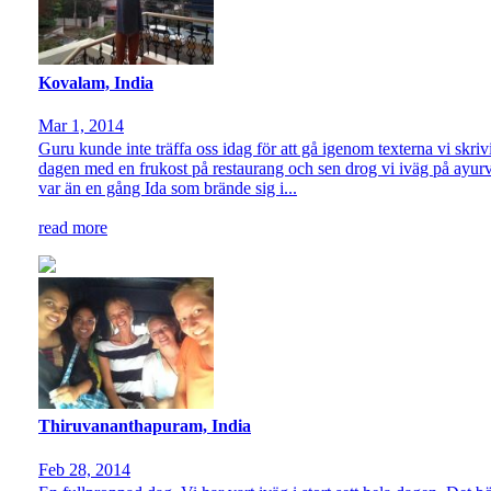
Kovalam, India
Mar 1, 2014
Guru kunde inte träffa oss idag för att gå igenom texterna vi skrivi
dagen med en frukost på restaurang och sen drog vi iväg på ayurv
var än en gång Ida som brände sig i...
read more
Thiruvananthapuram, India
Feb 28, 2014