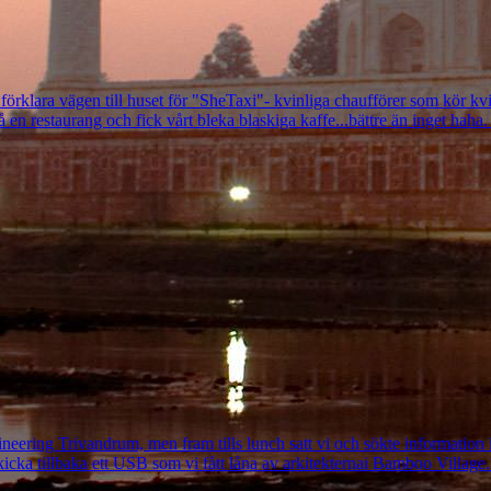
 förklara vägen till huset för "SheTaxi"- kvinliga chaufförer som kör kv
en restaurang och fick vårt bleka blaskiga kaffe...bättre än inget haha. E
ineering Trivandrum, men fram tills lunch satt vi och sökte information i
kicka tillbaka ett USB som vi fått låna av arkitekternai Bamboo Village. 