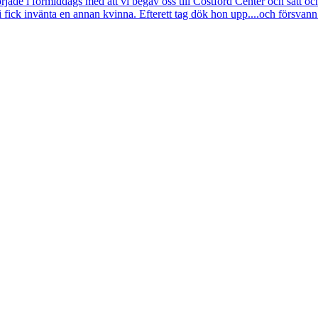
började i förmiddags med att vi begav oss till Costford Center och satt 
i fick invänta en annan kvinna. Efterett tag dök hon upp....och försvann.