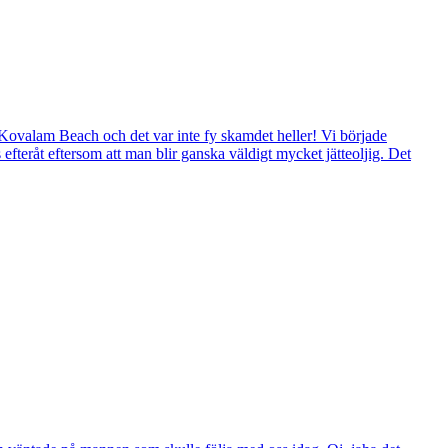
till Kovalam Beach och det var inte fy skamdet heller! Vi började
teråt eftersom att man blir ganska väldigt mycket jätteoljig. Det