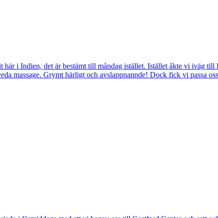
t här i Indien, det är bestämt till måndag istället. Istället åkte vi iväg 
eda massage. Grymt härligt och avslappnannde! Dock fick vi passa oss ef