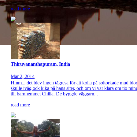
read more
Thiruvananthapuram, India
Mar 2, 2014
Hmm....det blev ingen tågresa för att kolla på soltorkade mud bloc
skulle iväg ock kika på hans siter, och om vi var klara om tio min
till barnhemmet Chilla. De byggde väggarn...
read more