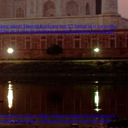
innor säkert! Tåget till Kochi tog runt 3.5 timmar så vi var ganska
fter att vi ringt till arkitekten som skulle möta upp oss strosade
 böckerna. Nu har vi alltså ytterligare material att gå igenom sen
Lättare sagt än gjort, "elektroniska saker" får man inte skicka