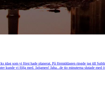
ks idag som vi först hade planerat. På förmiddagen ringde jag till Subli
uter kunde vi följa med. Jajjamen! Jaha...de tio minuterna slutade med ö