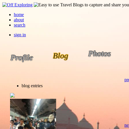
home
about
search
sign in
Photos
Blog
Profile
pr
blog entries
ne