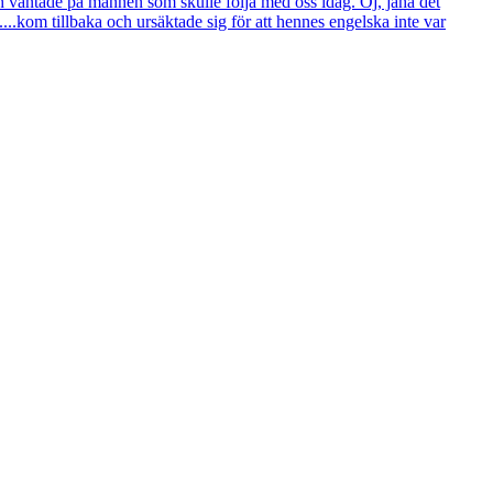
och väntade på mannen som skulle följa med oss idag. Oj, jaha det
...kom tillbaka och ursäktade sig för att hennes engelska inte var