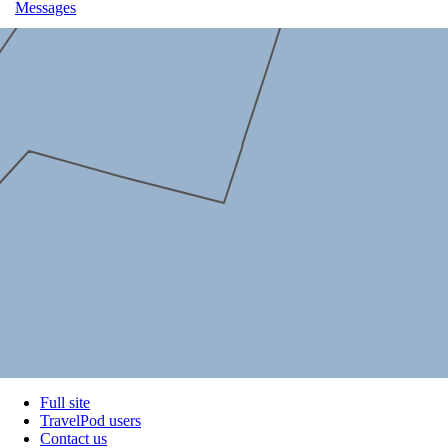
Messages
Full site
TravelPod users
Contact us