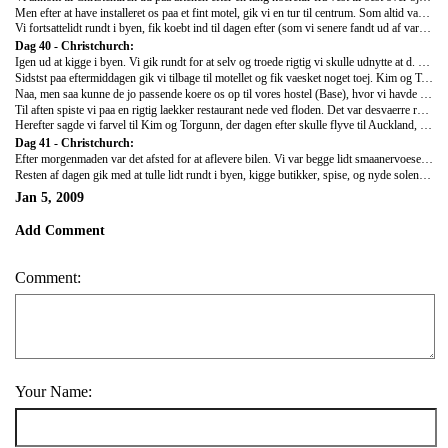
Men efter at have installeret os paa et fint motel, gik vi en tur til centrum. Som altid var langt de fleste butikker lukket (det var jo d. 25. dec). De eneste der taalmodigt holdt doerene aabne, var alle de asiatisk ejede souvenirbutikker langs Colombo St. Der var en masse interesante ting, men det meste var som souvenirs er flest; grimme, dyre og uoriginale.
Vi fortsattelidt rundt i byen, fik koebt ind til dagen efter (som vi senere fandt ud af var spild, eftersom der ikke var hverken ovn eller blus paa vores motel, og saa var det hjem igen. Vi sov igen i camperen - hvilket faktsik var ret hyggeligt.
Dag 40 - Christchurch:
Igen ud at kigge i byen. Vi gik rundt for at selv og troede rigtig vi skulle udnytte at d. 26. dec var "Boxing Day"! (Den dag hvor alle butikker begynder deres sommerudsalg med kaempe rabatter). Desvaerre fandt vi ikke saa meget, det var en dejlig dag. Solen skinnede, og Christchurch er en rigtig hyggelig by.
Sidstst paa eftermiddagen gik vi tilbage til motellet og fik vaesket noget toej. Kim og Torgunn kom tilbage lidt senere og koerte derefter ud for at aflevere camperen. Desvaerre kom de tilbage med den igen en time efter - de kom for sent! Ups..
Naa, men saa kunne de jo passende koere os op til vores hostel (Base), hvor vi havde lejet et vaerelse for de naeste to naetter. Planen havde oprindeligt vaeret at fortsaette vores tur paa egen haand allerede dagen efter, men KIWI havde lige glemt at informere os om, at der ikke gik busser d. 27. dec. Saa vi fik lige en ekstra dag i Christchurch - og aeren af at aflevere bilen dagen efter.
Til aften spiste vi paa en rigtig laekker restaurant nede ved floden. Det var desvaerre ret koldt (og selvfoelgelig havde vi besluttet os for at sidde udendoers), og vi skulle vente lidt for laenge paa vores mad, men da den foerst kom var det super laekkert! Og med et stykke cheesecake til dessert, kan det jo naesten ikke gaa galt! :)
Herefter sagde vi farvel til Kim og Torgunn, der dagen efter skulle flyve til Auckland, hvor Kim igen skulle have lidt arbejde fra haanden, inden de floej tilbage til Danmark d. 29. Det var helt trist at skulle sige farvel efter 10 dage sammen med dem, men det var nu ogsaa dejligt at vaere paa egen haand igen...
Dag 41 - Christchurch:
Efter morgenmaden var det afsted for at aflevere bilen. Vi var begge lidt smaanervoese for, hvordan de ville reagere paa at den blev afleveret for sent. Men alt gik smertefrit, saa vi var lettede da vi gik derfra igen.
Resten af dagen gik med at tulle lidt rundt i byen, kigge butikker, spise, og nyde solen. Desuden var der et lille marked, samt en raekke shows, paa cathedralpladsen midt i byen.
Jan 5, 2009
Add Comment
Comment:
Your Name: