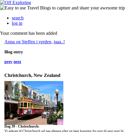
search
log in
Your comment has been added
Anna og Steffen i verden, jaaa..!
Blog entry
prev
next
Christchurch, New Zealand
Dag 39 - Christchurch:
Vi ankom til Christchurch ud paa aftenen efter en lang koeretur fra vest til oest over bjergene. Rigtig smukt, men som naevnt foer, fik vi vist ikke det optimale ud af det, naar vi laa bagi.