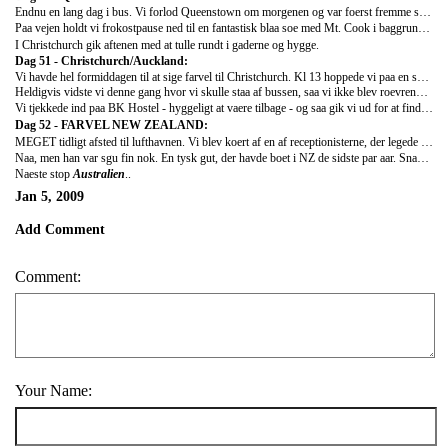
Endnu en lang dag i bus. Vi forlod Queenstown om morgenen og var foerst fremme sidst paa eftermiddagen. Heldigvis er vi nu saa vant til de lange straekninger, at vi faktisk bare nyder at sidde og blive transporteret rundtuden at skulle taenke.
Paa vejen holdt vi frokostpause ned til en fantastisk blaa soe med Mt. Cook i baggrunden. Rarhed.
I Christchurch gik aftenen med at tulle rundt i gaderne og hygge.
Dag 51 - Christchurch/Auckland:
Vi havde hel formiddagen til at sige farvel til Christchurch. Kl 13 hoppede vi paa en shuttle til lufthavnen, og saa var det afsted til Auckland, hvor vi ankom sidst paa eftermiddagen.
Heldigvis vidste vi denne gang hvor vi skulle staa af bussen, saa vi ikke blev roevrendt af chauffoeren lige som sidste gang :)
Vi tjekkede ind paa BK Hostel - hyggeligt at vaere tilbage - og saa gik vi ud for at finde en restaurant og tage ordentlig afsked med New Zealand efter naesten en maaned med en masse fantastiske oplevelser.
Dag 52 - FARVEL NEW ZEALAND:
MEGET tidligt afsted til lufthavnen. Vi blev koert af en af receptionisterne, der legede taxa som en lille sidegescheft. Vi havde spurgt dem hvordan vi lettest (og billigst) kom til lufthavnen kl 04 om morgenen, og da vi foreslog taxa affejede han straks den mulighed og foreslog sig selv. Vi skulle bare betale hvad vi syntes var rimeligt. Hvad laver han?? :)
Naa, men han var sgu fin nok. En tysk gut, der havde boet i NZ de sidste par aar. Snakkede hele vejen og ville bare gerne tjene lidt ekstra. (Loenningerne i NZ er ringe). Det endte med at vaere billigere end bussen, saa det var jo fint.
Naeste stop
Australien
..
Jan 5, 2009
Add Comment
Comment:
Your Name: