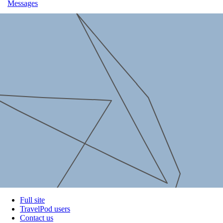
Messages
Full site
TravelPod users
Contact us