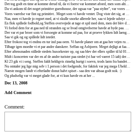
Det tog godt en time at komme derud til, da vi foerst var kommet afsted, men som altid i Malaysia, var vi minst en halv time forsinket. De havde ikke lige faaet koebt braendstof endnu (hvilket gav anledning til et lift til en ATM). Og derudover skulle baade laesses med diverse forsyninger. Men afsted kom vi da, og det var en virkelig smuk tur. Det er ikke for ingen ting de kalder Semporna for byen med taeerene i vandet, for alle huse langs kysten ligger praktisk taget
Da vi ankom til det noget primitive guesthouse, der ogsaa var "paa stylter", var vores foerste tanke - oev at vi kun har en nat her! Det var virkelig laekkert.. Vi ankom lige til morgenmaden, som dog ikke var noget at raabe hurra for. Hvidt brod og Maggi-nudler. Men vi havde givet RM80 (ca. 140kr.) hver for en overnatning med alle maaltider inkluderet, saa lidt fik vi da ned.
Vores vaerelse var fint og primitivt.. Meget som vi havde ventet. Dog viste det sig, at der foran vores doer var daglig forsamlig for de lokale. Faktisk sad de der naesten fra vi kom til vi tog afsted naeste morgen. Umiddelbart gjorde det ikke noget, det var bare irriterende, at foele vi var til besvaer, hver gang vi ville ind paa vores vaerelse.
Naa, men vi havde jo regnet med, at vi skulle snorke allerede her, saa vi lejede udstyr og forlod Uncle Chang guesthouse paa jagt efter det gode spot. Efter at have passeret udgangen, som var en doer midt paa broen indtil land (se billeder), var vi i en helt anden verden. Smaa snoerklede gader med pusseloejerlige, faldefaerdige huse, butikker med at muligt skrammel importeret fra fastladet og derfor meget dyrt, og boern!! Tusindvis af boern alle steder :)
En flok spillede fodbold,og Steffen overvejede at tage et spil med dem, men det blev desvaerre ikke til noget.
Vi forlod dem for at gaa ned til stranden og se hvad omgivelserne havde at byde paa. Desvaerre var det ikke noget at raabe hurra for. De foerste mange meter var det eneste der var at se, skrald! Det er utroligt de ikke er bedre til at passe paa deres natur..
Der var et par broer som vi forsoegte at komme ud paa, for at proeve lykken lidt laengere ude, men de tilhoerte oens resorts og der var derfor ingen adgang. Anna tude ikke svoemme helt derud, da der ikke var opsyn paa stranden, saa vi gik tilbage til Uncle Chang for at forhoere os, om det virkelig var det der var. Hvilket det desvaerre var. Vi tog dog lige en tur i vandet omkring guesthouset, men det var ikke mere interessant.
Saa vi gik og og spillede lidt istedet.
Efter frokost tog vi endnu en tur ind paa oeen. Vi havde planer om at gaa hee vejen rundt, men vendte rimelig hurtigt om. Vi kom til en lille landsby. Endnu engang med boern over alt. Smaa piger der lavede mad (af sand), noegne drenge der "surfede" i vandkanten.. og alle var meget interesseree i os. Faktisk saa interesserede, at det endte med at blive helt ubehageligt. Da vi kom lidt laengere ind i landsbyen, blev vi enige om at vi havde faaet nok ud af denne oplevelse, og gik istedet tilbae til Uncle Chang.
Tilbage igen moedte vi et par andre danskere. Seffan og Asbjoern. Meget dejligt at faa talt lidt dansk med andre end hinanden. Det er ikke mange vi er stoedt paa paa vores tur.
Efter aftensmaden stillede stedets husorkester op, og saa blev der ellers spiller til kl 01. Til at starte med var det sjovt og hyggeligt. Indimellem direkte morsomt. De fatter jo ikke en hat af det de synger, saa deres fortolkning af de engelske tekster, lyder lidt ligesom naar et barn forsoeger at synge det, det tror det hoerer.
Midt i koncerten var der en af de andre turister paa stedet (vi har vel vaeret 15 ialt) der kaldte os over til kanten. Der kom en kaempe havskildpadde svoemmende lige neden for. :)
Kl 23 gik vi i seng. Steffen faldt heldigvis rimelig hurtgt i soevn, trods larm fra bandet (der nu havde udviklet sig til rent fuldemandsskrael). Desvaerre var Anne ike helt saa heldig..
Nu omtaler jeg lige mig selv i 1.person i det foelgende, for faktisk var jeg mega
U
heldig den nat. Jeg aner ike hvornaar det var, men pludselig vaagnede jeg ved, at nogen aede mig paa ryggen. Eller det troede jeg ihvertfald. Saa jeg vendte mig om for at se hvem det var, og der sad minsandten en lille rotte. Jeg foroegte at skrige, men der kom ikke meget lyd over mine laeber. Ihvertfald ikke nok til at Steffen vaagnede. Heldigvis var det dog tilstraekkeligt til at skraemme rotten vaek. Ad ad...
Naeste mogen fandt vi efterladte donut halvt spiset - saa den var altsaa godt nok. :)
Og pludselig var vi meget glade for, at vi kun havde en at her ...
Dec 13, 2008
Add Comment
Comment: