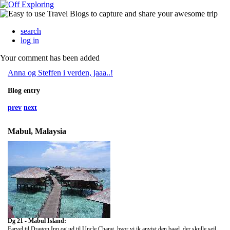
search
log in
Your comment has been added
Anna og Steffen i verden, jaaa..!
Blog entry
prev
next
Mabul, Malaysia
Dg 21 - Mabul Island:
Farvel til Dragon Inn og ud til Uncle Chang, hvor vi ik anvist den baad, der skulle sejle os til deres guesthouse paa Mabul Island.