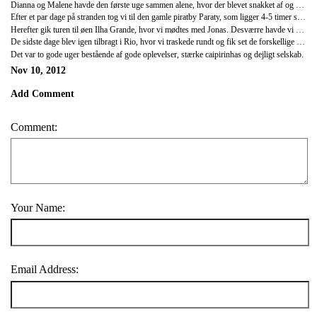
Dianna og Malene havde den første uge sammen alene, hvor der blevet snakket af og spist rugbrød på stranden. De første dage gik med ren afslapning på Copacabana og Ipanema, som man jo SKAL opleve, når man er i Rio. Vi var så heldige at få lov til at opleve strandlivet på en søndag, hvor de fleste brasilianere jo har fri. Og der var gang i den! Stranden var proppet med glade brasilianere, der drak øl, slangede sig i deres alt for små bikinier og tanga-trusser og som øvede både capoeira og samba på stranden.
Efter et par dage på stranden tog vi til den gamle piratby Paraty, som ligger 4-5 timer syd for Rio. Byen er en smuk by bestående af hvide lave huse med vinduer og døre i skarpe farve og udelukkende brostensbelagte gader. Det var her, vi oplevede en pludselig strømafbrydelse af hele byen - selvfølgelig lige efter et restaurantbesøg i den anden ende af byen, hvilket gjorde det til en udfordring at komme hjem. Men vores Havaianas førte os sikkert hjem af de brostensbelagte gader i bulder-mørke. Det er den sydamerikanske charme. I Paraty var vi på en tre timers galoperende ridetur gennem junglen i ægte western style. Vi red op og ned af stejle skranter, gennem floder og hen til forskellige vandfald. Vi besøgte også et sted, hvor vi så, hvordan man laver cachaca. Og ja, det indebar smagsprøver. Ved ikke, hvor ansvarligt det var. Derudover var vi med et stort piratskib på en heldagstur, hvor vi sejlede hen til fire forskellige strande, hvor vi havde mulighed for at snorkle og bare nyde solen og de hvide strande. Vi var de eneste turister ombord på båden, hvilket betød, at vi blev betragtet som en stor seværdighed. Folk ville have taget billeder med de to blegfede, og dagen gik med at lave sange om de to kvinder "fra-det-dér-Danmark".
Herefter gik turen til øen Ilha Grande, hvor vi mødtes med Jonas. Desværre havde vi her dårligt vej alle fire dage. Regn, regn og regn. Det bremsede os dog ikke i at udforske den smukke ø med nogle hikes, hvor vi udover den flotte natur bl.a. så aber og kollibrier. På Ilha Grande hiker man ofte ud til de mest fantastiske og øde strande, hvorefter man som oftest har mulighed for at tage en båd tilbage. På en af vores bådture var vi også så heldige at se en pingvin - Malene, som er den største fan af pingviner, var ved at falde i vandet af bare begejstring. Ilha Grande er en virkelig smuk ø uden nogen form for motortrafik, så det var virkelig et afbræk i forhold til det storbyliv, vi er vant til.
De sidste dage blev igen tilbragt i Rio, hvor vi traskede rundt og fik set de forskellige bydele. Derudover var vi oppe og se den enorme kristusfigur, vi var på en 3-timers favelatur, hvor vi blev præsenteret for Rio's 'slum' og på besøg på en sambaskole bestående af 2000 glade brasilianere, der øvede til næste års karneval.
Det var to gode uger bestående af gode oplevelser, stærke caipirinhas og dejligt selskab.
Nov 10, 2012
Add Comment
Comment:
Your Name:
Email Address: