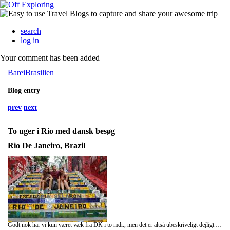
search
log in
Your comment has been added
BareiBrasilien
Blog entry
prev
next
To uger i Rio med dansk besøg
Rio De Janeiro, Brazil
Godt nok har vi kun været væk fra DK i to mdr., men det er altså ubeskriveligt dejligt med dansk besøg. Den 25. okt. tog Dianna til Rio og mødtes med den skønne Malene, der udover at kunne fortælle godt dansk sladder også havde taget rugbrød med.