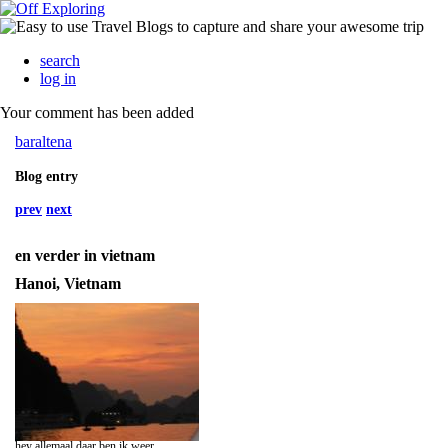
search
log in
Your comment has been added
baraltena
Blog entry
prev
next
en verder in vietnam
Hanoi, Vietnam
hey allemaal daar ben ik weer,