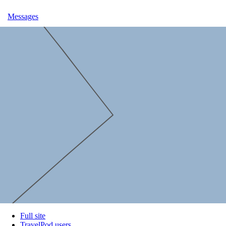
Messages
Full site
TravelPod users