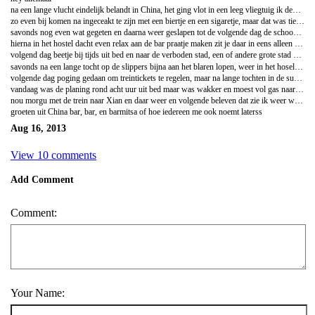
na een lange vlucht eindelijk belandt in China, het ging vlot in een leeg vliegtuig ik denk hooguit man of 75 zaten we naar Warschau, voor de overstap naar China Beijing, het duurde vier uur die over stap en das lang wachten, maarja ik heb alle tijd dit jaar. hierna naar China voor mij nog onwerkelijk ofzo alsof ik gewoon even een tijdje op vakantie, en zo voelt het nog na een paar dagen. Na een uur of 8 vliegen kwamen we aan op het vliegveld van Beijing na wat enige moeite en door de vele, vele, vele smog heen landen we eindelijk, je kon de vlieghaven niet zien zoveel smog maar ja laat de pret niet drukken ik ben in China. na me tas gepakt te hebben, kwam gelukkig gelijk mee, ontmoette ik daar twee nederlanders en zochten we een taxi op naar centrum van Beijing, hun zaten dicht bij mijn hostel, dus ben mee gereden en het laatste stukje geloopen. was wel lachuuh rit lekker druk iedereen toeteren en over waar asfalt ligt mag je rijden dus prima.
zo even bij komen na ingeceakt te zijn met een biertje en een sigaretje, maar dat was tien uur sochtends kwam ik iets later achter was even nog in de nederlandse tijd, hierna tog maar even ontbijten met een bakkie, hierna heerlijk geslapen tot een uur of 6 smiddags das was wel lekker en dan toch maar even een rondje lopen door de stad heen. Je valt al snel op bij de chinese dames en die willen allemaal wat met je drinken vanwege het mooie blonde haar, hahah, niet doen kostje uiteindelijk huuuuuel vuuuuel geld, dus niet gedaan.
savonds nog even wat gegeten en daarna weer geslapen tot de volgende dag de schoonmakers me rond half een smiddags wakker maakten, toch me bed maar uit dan. ben toen wezen lopen naar een park in de buurt van het hostel uurtje lopen ofzo, en even lekker rustig middagje rond gedwaald onderweg wat gegeten bij een van die vage tentje met rijst, groente en wat vaag vlees, maar smaakte best.
hierna in het hostel dacht even relax aan de bar praatje maken zit je daar in eens alleen maar met nog een wat nederlanders, wel lachuuh, maar die waren op weg naar huis, was zeker geslaagde avond
volgend dag beetje bij tijds uit bed en naar de verboden stad, een of andere grote stad van een kilometer lang met heel veel tempels en tuinen was erg mooi om te zien en telezen wat er gebeurde daar, zo af entoe is achter een engelse gids aanlopen was wel prima te doen, wat het allemaal voorstelde de tempels enzo zoek je maar op op internet dan kun je het allemaal teruglezen
savonds na een lange tocht op de slippers bijna aan het blaren lopen, weer in het hosel en was ern nieuwe kamer genoot eindelijk een buitenlander, uit calafornie, ben met haar nog naar de night market geweest, daar hebben ze allemaal kraampjes met vaag eten, zoals spinnen, slangen, eenden, hond, en nog veel meer vage s***, wat te eten is. ze hadden onder anderen ook Haai en dat heb ik gegeten en was goed te doen, na het een een ander geproeft te hebben was het wel weer tijd.
volgende dag poging gedaan om treintickets te regelen, maar na lange tochten in de subway en lockets afgevraagd of ze een trein ticket hadden bij de trienstations kreeg ik niemand te vinden die engels sprak, dat was wel lastig maar je hebt altijd het hostel nog daar maar geregeld, smiddag toch nog maar even naar de tiananmen squire geweest, en nog wat omliggende parken, en ik kwam de mcdonalds tegen dacht effe naar binnen voor 2 euro groot menutje naar binnen werken.
vandaag was de planing rond acht uur uit bed maar was wakker en moest vol gas naar de wc, want was goed aan de schijt, das was wel balen maar na een een paar uurtjes en een pilletje ging het wel weer en hop naar de grote muur toe, ik ging op eigen gelegenheid en zo met de subway naar het einde van beijing, en vanaf vandaar nog een uur met de auto kwam ik aan bij de muur, wat een grooot ding is dat naar een uur of 4 rondgezworen te hebben was het wel weer mooi geweest met al die trappen en bende om te lopen, maar wel gaaf gezicht zo'n grote muur. helaas was het alleen wel heel veel smog. dus uitzicht wat minder helaas.
nou morgu met de trein naar Xian en daar weer en volgende beleven dat zie ik weer wel, want ik heb alle tijd,
groeten uit China bar, bar, en barmitsa of hoe iedereen me ook noemt laterss
Aug 16, 2013
View 10 comments
Add Comment
Comment:
Your Name: