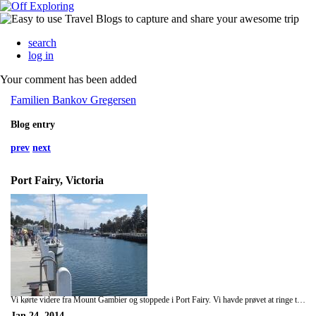
search
log in
Your comment has been added
Familien Bankov Gregersen
Blog entry
prev
next
Port Fairy, Victoria
Vi kørte videre fra Mount Gambier og stoppede i Port Fairy. Vi havde prøvet at ringe til nogle forskellige campingpladser, men det hele var fuldt. Dette er en lang-weekend for australierne. På mandag er det helligdag. Det er den australske nationaldag. Og på tirsdag starter skolerne efter sommerferien. Så det meste langs kysten er fuldt booket. Vi var heldige med at få en enkelt overnatning i Port Fairy, inden de også var fuldbooket. Port Fairy var en fin lille turistby.
Jan 24, 2014