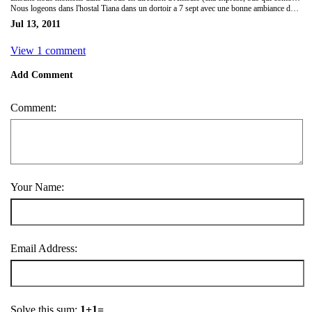
Nous logeons dans l'hostal Tiana dans un dortoir a 7 sept avec une bonne ambiance de backpackers. Le repas du soir laisse a désirer, nous espérons ne pas tomber malade. Demain nous partirons pour le parc naturel du volcan de Cotopaxi.
Jul 13, 2011
View 1 comment
Add Comment
Comment:
Your Name:
Email Address:
Solve this sum:
1+1=