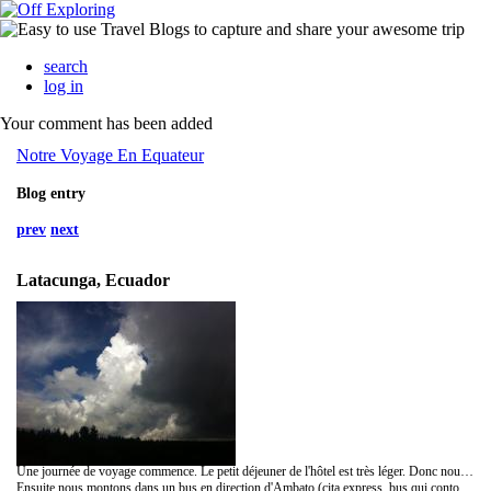
search
log in
Your comment has been added
Notre Voyage En Equateur
Blog entry
prev
next
Latacunga, Ecuador
Une journée de voyage commence. Le petit déjeuner de l'hôtel est très léger. Donc nous prenons des donuts pour se consoler. On discute a nouveau avec un couple de français rencontré la veille: ils terminent un voyage d'un an dans deux jours, on était un Asie et en Amérique du sud et retournent a Caen... C très passionnant d'échanger de récits de voyages avec eux.
Ensuite nous montons dans un bus en direction d'Ambato (cita express, bus qui contourne Quito) et nous descendons après 4h30 de voyage a Latacunga.