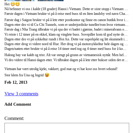
Hei
Nå befinner vi oss i kalde (18 grader) Hanoi i Vietnam. Dette er siste stopp i Vietnam før vi drar videre til Laos i morgen.
Første dagen i Vietnam brukte vi på å reise med buss til en liten landsby ved navn Chau Doc, hvor vi skulle bo på homestay en natt. Vi fikk god hjemmelaget vietnamesisk mat som bla. vårruller, nudler, tofu osv. Veldig godt! Sengene vi skulle sove i var egentlig like harde som gulvet og puten var tidenes klammeste silkepute. Men vi har blitt vant til å sove på busser, tog og diverse andre steder så dette var jo egentli litt luksus for oss. Natten gikk veldig fint, helt til vi våknet klokken fem av hanen på gården.. Tusen hjertelig takk til den personen som fant opp ørepropper! De ble raskt hentet opp fra sekken og vi klarte heldigvis å sovne igjen helt til kl 7. Da bar turen videre til Saigon.
Første dag i Saigon brukte vi på å lete etter postkontor og finne en canon butikk hvor ingrid kunne kjøpe nytt kamera, siden det andre ble ødelagt..
Dagen etter dro vi til Cu Chi Tunnels, som er underjordiske tuneller/rom hvor vietnameserne bodde og gjemte seg under den amerikanske krigen. Det var veldig interessant å se hvordan de levde og beskyttet seg for amerikanske soldater, og hvor utrolig små tunellene som gikk flere km under jorden var. Hadde vi veid 80 kg hadde vi satt oss fast etter en meter. Men det mest festlige med hele turen var guiden som levde seg så utrolig inn når han snakket. Angrer på at vi ikke filmet det.. Vi tilbrakte natten på nattog til Nha Trang. Dette var faktisk ganske ok, og vi sov godt i den lille klamme sengen vår.
Første dag i Nha Trang tilbrakte vi på spa der vi badet i gjørme, badet i mineralvann og slappet av i solen. Vi har ikke følt oss så rene siden vi dro fra Norge. Var en deilig start på dagen. På kvelden gikk vi ut sammen med gruppen vi reiser med. Dette var ganske festlig og utelivet her var veldig bra! Dagen etter tilbrakte vi på stranden frem til vi dro videre med buss til Hoi An utpå kvelden.
Vi reiste i 12 timer på en ekkel, klam og vinglete buss. Sovepiller kom til god nytte denne natten! Da vi kom frem til Hoi An gikk vi slitne og sultne og fant en plass vi kunne spise frokost. Hoi An var en nydelig gammel by dekket med lyslykter i alle farger. Resten av dagen brukte vi til å sove ut etter bussturen. På kvelden gikk vi ut og vi kan vell si at dette er en av de rareste kveldene vi har hatt i vårt liv. Det var "by 1 get one for free" på buckets, så vi endte opp med å kjøpe litt for mange av disse med vodka og redbull. Kvelden endte på en egentlig stengt restaurant der vi fikk verdens beste hamburgere og Una fikk ny jobb som bartender.
Dagen etter dro vi på sykkeltur rundt i Hoi An. Dette var superkjekt og litt skummelt i den kaotiske traffikken. Det er tydligvis ikke noen regler utenom å tute hver gang du vil noe og for oss å ringe med bjellen på sykkelen. Følte oss ganske små på syklene våre blant alle de galne vietnameserne på scooter. På sykkelturen fikk vi ri på bøffel. Dette var gøy, men det aller morsomste var eieren av bøffelen, som skrek "buffalo buffalo" HELE tiden. Tror han elsket jobben sin!
Dagen etter drog vi videre nord til Hue. Her drog vi på motorsykkeltur hele dagen og fikk se mye spennende, som feks. gamle graver til tidligere konger i Vietnam. På kvelden gikk vi ut og hadde dancebattle med lokale vietnamesere. De vant. Eller vi ga oss med andre ord. Vi møtte endelig noen nordmenn, og det var deilig og endelig kunne snakke norsk igjen. Dette var nok en kjekk og innholdsrik kveld ute i Vietnam.
Dagen/natten etter brukte vi på å reise 14 timer med tog og 4 timer med buss for å komme oss fra Hue til Halong bay. Dette var en lang dag/natt! Men med vårt enorme underskudd på søvn gikk vi å la oss med en gang vi kom på toget kl 2. Våknet kl 6 og spiste middag, før vi gikk å la oss igjen og sov til dagen etter. Tror vi hadde godt av mer søvn enn 3 timer per natt..
Halong bay var kaldt og trist. Alt var stengt på grunn av vietnamesisk nyttår. Men heldigvis dro vi avgårde med en koselig båt hvor vi fikk servert sjømat til lunsj og så de flotte fjellene som står rett opp fra havet (som Halong Bay er så kjent for). En bra dag!
Vi dro videre til Hanoi dagen etter. Vi tilbrakte dagen på å lete etter bukser siden det er iskaldt og vi har pakket til sommervarme.. Det eneste vi fant var rosa pelsgensre og bukser med paljetter osv. i forskjellige spreke farger. Altså ikke helt vår stil. Så det ble desverre ingen nye varme klær på oss. På kvelden gikk vi ut og spiste biff på en fin restaurant og delte en flaske vin. Så romantisk av oss. Etterpå gikk vi på en bar og hadde det veldig kjekt. Nå nyter vi siste dag i fantastiske Vietnam på hotellrommet, borte fra kulen ute.. I morgen drar vi videre til Laos, som vi gleder oss utrolig mye til! I kveld skal vi ha fellesmiddag og synge karaoke med gruppen!
Vietnam har vært utrolig kjekt, vakkert, god mat og vi har kost oss hvert sekund!
Stor klem fra Una og Ingrid
Feb 12, 2013
View 3 comments
Add Comment
Comment: