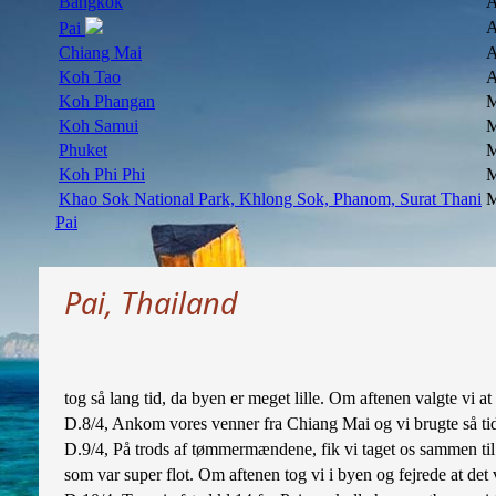
Bangkok
A
A
Pai
Chiang Mai
A
Koh Tao
A
Koh Phangan
M
Koh Samui
M
Phuket
M
Koh Phi Phi
M
Khao Sok National Park, Khlong Sok, Phanom, Surat Thani
M
Pai
Pai, Thailand
tog så lang tid, da byen er meget lille. Om aftenen valgte vi at
D.8/4, Ankom vores venner fra Chiang Mai og vi brugte så t
D.9/4, På trods af tømmermændene, fik vi taget os sammen til a
som var super flot. Om aftenen tog vi i byen og fejrede at det