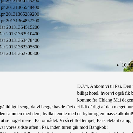
pr 2013
1366153200
pr 2013
1365548400
pr 2013
1365289200
pr 2013
1364857200
ar 2013
1364515200
ar 2013
1363910400
ar 2013
1363478400
ar 2013
1363305600
ar 2013
1362700800
Subscribe
10 Ap
D.7/4, Ankom vi til Pai. Den f
billigt hotel, hvor vi også fik
komme fra Chiang Mai dagen e
 gå tidligt i seng, da vi begge havde fået det lidt dårligt af den meget 
iden sammen med dem, hvilket endte med en bytur og en masse alkohol
t se noget mere i Pai området. Vi så et flot tempel, Pai's elefant camp,
 var vores sidste aften i Pai, inden turen gik mod Bangkok!