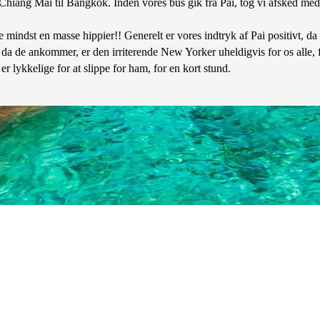
Chiang Mai til Bangkok. Inden vores bus gik fra Pai, tog vi afsked med v
 mindst en masse hippier!! Generelt er vores indtryk af Pai positivt, da
da de ankommer, er den irriterende New Yorker uheldigvis for os alle, f
 er lykkelige for at slippe for ham, for en kort stund.