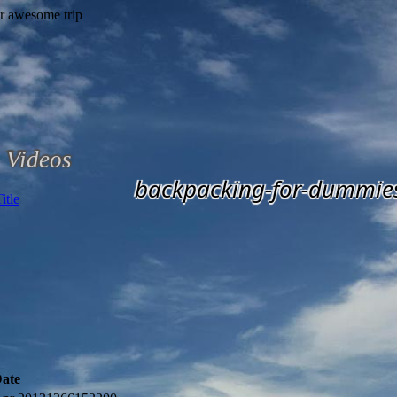
Videos
backpacking-for-dummie
ate