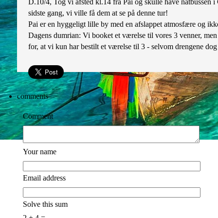
D.10/4, Tog vi afsted kl.14 fra Pai og skulle have natbussen i 
sidste gang, vi ville få dem at se på denne tur!
Pai er en hyggeligt lille by med en afslappet atmosfære og ikke
Dagens dumrian: Vi booket et værelse til vores 3 venner, men 
for, at vi kun har bestilt et værelse til 3 - selvom drengene dog
comments
Comment
Your name
Email address
Solve this sum
2 + 4 =