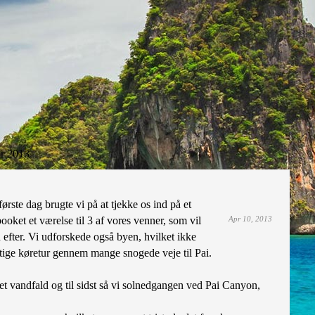
r 2013
ørste dag brugte vi på at tjekke os ind på et
 booket et værelse til 3 af vores venner, som vil
Apr 10, 2013
fter. Vi udforskede også byen, hvilket ikke
hurtige køretur gennem mange snogede veje til Pai.
!
 et vandfald og til sidst så vi solnedgangen ved Pai Canyon,