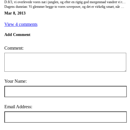
D.8/3, vi overlevede vores nat i junglen, og efter en rigtig god morgenmad vandret vi tilbage til vores træ bungalow, hvor vi skal nyde vores sidste nat i Khao Sok. Lige nu er vi ude og få noget aftensmad, og imorgen går turen videre til Phi Phi, som er en af Thailands mange paradisøer
Dagens dumrian: Vi glemmer begge to vores soveposer, og det er virkelig smart, når man skal sove i en jungle, der er pisse kold om natten!!
Mar 8, 2013
View 4 comments
Add Comment
Comment:
Your Name:
Email Address: