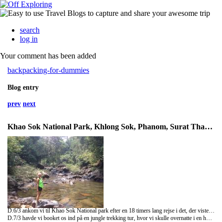
search
log in
Your comment has been added
backpacking-for-dummies
Blog entry
prev
next
Khao Sok National Park, Khlong Sok, Phanom, Surat Thani, Thailand
D.6/3 ankom vi til Khao Sok National park efter en 18 timers lang rejse i det, der viste sig ikke at være den slags sovebus, som vi kender fra Vietnam. Dette betød at vi derfor ikke fik sovet særlig meget!
D.7/3 havde vi booket os ind på en jungle trekking tur, hvor vi skulle overnatte i en hængekøje ude i den vilde natur! Dette var helt klart en oplevelse, og vi fik også set et par dyr, som kæmpe edderkopper, slanger, aber, store firben, sommerfugle (ligeså store som en hånd) og en masse fugle. Vores guide lavede mad til os bare ved hjælp af naturen, og spiseredskaberne lavede han ud af bambus fra junglen. Dette viste sig at være noget af det bedste mad, vi har fået i løbet af vores tur.