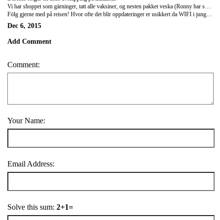
Vi har shoppet som gärninger, tatt alle vaksiner, og nesten pakket veska (Ronny har selvfölgelig pakket allerede).Vi tror at vi har alt under kontroll, men det kommer vise seg når vi sitter i jungelen i Rwanda uten kritiske saker som Dollar, solkrem og myggspray...
Fölg gjerne med på reisen! Hvor ofte det blir oppdateringer er usikkert da WIFI i jungelen kanskje er en bristvare, men den som lever får se!
Dec 6, 2015
Add Comment
Comment:
Your Name:
Email Address:
Solve this sum:
2+1=