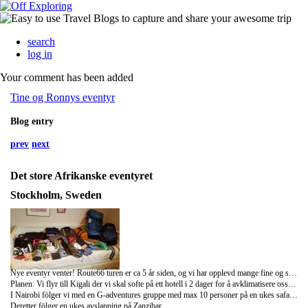
search
log in
Your comment has been added
Tine og Ronnys eventyr
Blog entry
prev
next
Det store Afrikanske eventyret
Stockholm, Sweden
Nye eventyr venter! Route66 turen er ca 5 år siden, og vi har opplevd mange fine og spennende turer siden den gangen. Vi har värt på Cruise i Karibien, whiskyreise på Skottland, öltur til Brüssel og mange andre spennende reiser. Dessverre har ikke de turene blitt dokuementert, noe vi selvfölgelig angrer idag. Det er jo mest for vår egen del av vi skriver blogginnlegg, for å kunne gå tilbake og mimre hvordan det egentlig var. Men nok om det som har värt, nå tenker vi framover! For om 10 dager setter vi oss på ett fly mot det "lille" kontinentet Afrika, en dröm for oss begge. Ronny har så lenge Tine har kjent han snakket om bergsgorillaene i Rwanda og Tine har drömt om löver på savannene. Etter å ha planlagt turen i nesten 10 måneder, er det nå altså snart virkelighet!
Planen: Vi flyr till Kigali der vi skal softe på ett hotell i 2 dager for å avklimatisere oss litt för vi blir hentet av vår private guide og setter kursen mot nasjonalparkene i Rwandas regnskog, og Ugandas regnskog. Her skal vi få se gorillaer, schimpanser, klattrende löver, krokodiller osv. Her er vi på tur ca 6 dager för vi flyr til Nairobi.
I Nairobi fölger vi med en G-adventures gruppe med max 10 personer på en ukes safari og besöker bla Serengeti, Ngorongoro kratern och flere andre steder.
Deretter fölger en ukes avslapping på Zanzibar.