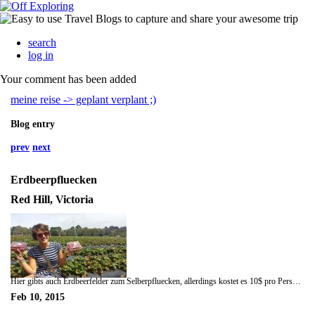
search
log in
Your comment has been added
meine reise -> geplant verplant ;)
Blog entry
prev
next
Erdbeerpfluecken
Red Hill, Victoria
Hier gibts auch Erdbeerfelder zum Selberpfluecken, allerdings kostet es 10$ pro Person, mann darf nur 500 g Pluecken und essen auf dem Feld ist nicht erlaubt. haha, fuer diese Regel hat mein Englisch nicht ausgereicht, das hab ich defenitiv nicht verstanden... :)
Feb 10, 2015