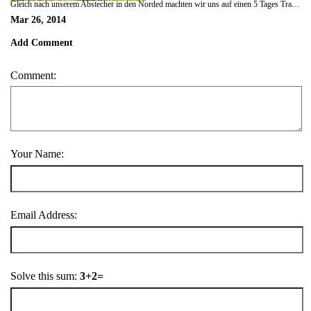
Gleich nach unserem Abstecher in den Norded machten wir uns auf einen 5 Tages Track (50 km bergauf und wieder ab) um die verlorene Stadt der Tayrona ( so heißen die indigenen Vorfahren) in der Sierra Nevada de Santa Marta im Norden Kolumbiens
Mar 26, 2014
Add Comment
Comment:
Your Name:
Email Address:
Solve this sum:
3+2=