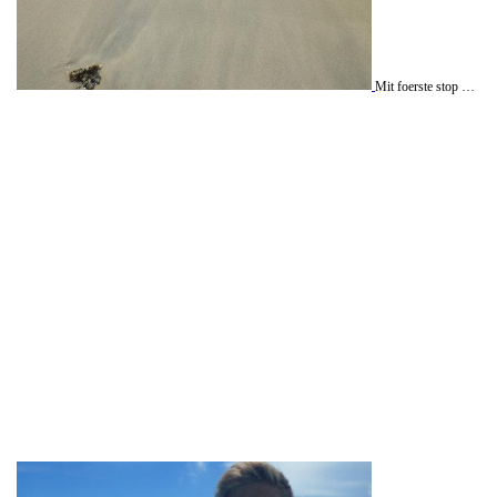
Mit foerste stop var Gili Trawangan som er den stoerste og mest turistede oe. Her lejede jeg kun en time efter ankomst en cykel og koerte oeen rundt paa en halv time, spillede guitar, slappede af paa stranden og faldt allerede hurtigt til rette i oelivet igen - man kommer hurtigt til at savne den slags!