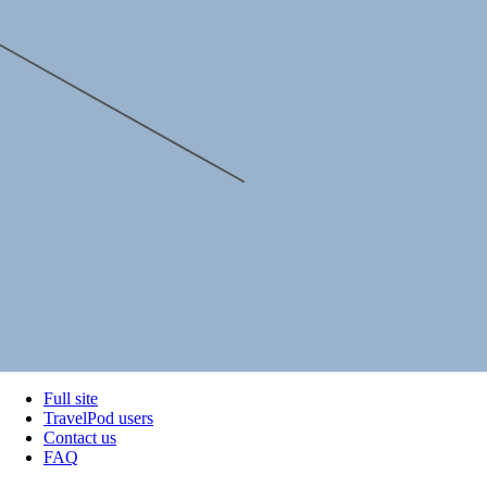
Full site
TravelPod users
Contact us
FAQ