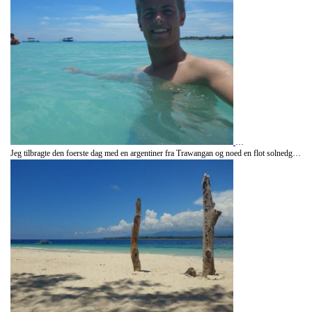
Jeg tilbragte den foerste dag med en argentiner fra Trawangan og noed en flot solnedgang og en jam session med en masse indonesere paa en restaurant, hvor vi sammen spillede reggae i et par timer.