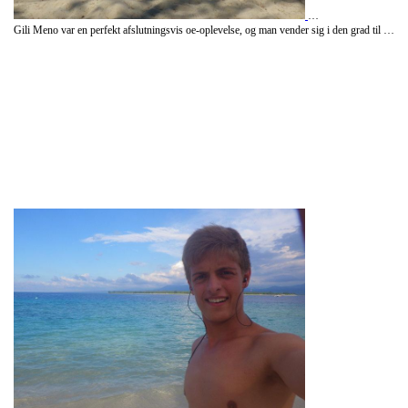
Gili Meno var en perfekt afslutningsvis oe-oplevelse, og man vender sig i den grad til at saette sig paa den ene billige restaurant efter den anden med en kold oel og nyde udsigten der er som skaaret ud af et postkort - det er Gili, og jeg har sjaeldent set noget lignende.