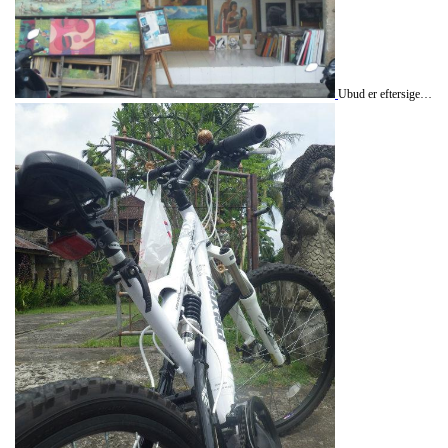
Ubud er eftersigende en af de smukkeste byer paa Bali, hvilket jeg ikke rigtigt kan be- eller afkraefte i og med, at jeg ikke har tilbragt tid ret mange andre steder paa oeen. I saa fald var det baade en smuk og ulidelig varm oplevelse, da jeg den efterfoelgende dag lejede en mountainbike - ja, Bali er efterhaanden ret godt udviklet ogsaa hvad gaelder cykeludlejninger. Paa den tohjulede koerte jeg i et par timer ofte i de laveste gear op af de stejle bakker, hvor jeg endte i den nordlige del af byen der endnu ikke er befaestet med supermarkeder og travel agencies.