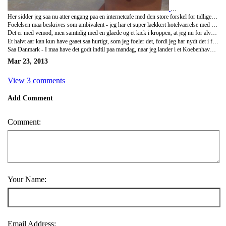
Her sidder jeg saa nu atter engang paa en internetcafe med den store forskel for tidligere, at dette blogindlaeg bliver det sidste, I faar fra mig paa denne rejse!
Foelelsen maa beskrives som ambivalent - jeg har et super laekkert hotelvaerelse med aircondition, kaempe stor dobbeltseng, en udendoers swimmingpool og en temperatur her i Sanur paa et par og tredive. Desvaerre sker der det, at nydelsen bliver formindsket betragteligt, naar hjemrejsedatoen er imorgen.
Det er med vemod, men samtidig med en glaede og et kick i kroppen, at jeg nu for alvor kan sige: "Jeg gjorde det!". Jeg tog afsted til Asien alene, rejste rundt i syv lande, moedte mindst en million mennesker, fik mindst samme antal myggestik, forbedrede mit engelske og tyske sprog betragteligt og klarede mig uden at blive bestjaalet eller roevet.
Et halvt aar kan kun have gaaet saa hurtigt, som jeg foeler det, fordi jeg har nydt det i fulde drag. Der har vaeret steder, jeg har hadet, steder jeg har elsket, oplevelser jeg gerne ville have vaeret foruden, og oplevelser jeg kunne gentage hver eneste dag - imorgen er det hele slut, og alt jeg har er et halvt aars minder solidt plantet i hukommelsen.
Saa Danmark - I maa have det godt indtil paa mandag, naar jeg lander i et Koebenhavn der forhaabentligt ikke er saa snefyldt, at jeg strander i lufthavnen!
Mar 23, 2013
View 3 comments
Add Comment
Comment:
Your Name:
Email Address: