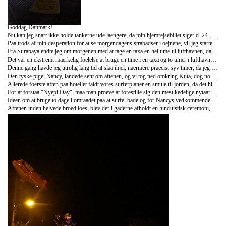
Goddag Danmark!
Nu kan jeg snart ikke holde tankerne ude laengere, da min hjemrejsebillet siger d. 24. marts 2013, hvilket minsandten er imorgen - hvad skete der lige for tiden?
Paa trods af min desperation for at se morgendagens strabadser i oejnene, vil jeg starte dette blogindlaeg med at spole tiden to uger tilbage for at samle op paa sidste etape.
Fra Surabaya endte jeg om morgenen med at tage en taxa en hel time til lufthavnen, da det ville blive lige knebent nok med en af de lokale lufthavnsbusser uden faste bustider.
Det var en ekstremt maerkelig foelelse at bruge en time i en taxa og to timer i lufthavnen, naar selve flyveturen tog fyrre minutter - jeg trappede ud i lufthavnen i Denpasar der var ligesaa kaotisk som sidste gang.
Denne gang havde jeg utrolig lang tid at slaa ihjel, naermere praecist syv timer, da jeg havde aftalt at moedes med en pige, jeg moedte paa Bali sidste gang, naar hun ville lande fra Malaysia. Min foerste dag tilbage paa Bali stod derfor ikke paa meget andet end klam fast food, starbucks og utallige af fornaegtelser overfor de griske chauffoerer der lod mig vaere, naar jeg fortalte dem, at jeg ventede paa mit fly hjem til Danmark - hvorfor havde jeg ikke taenkt paa den foer?
Den tyske pige, Nancy, landede sent om aftenen, og vi tog ned omkring Kuta, dog noget nordligere end selve Kuta by, hvor vi var taet paa vandet og et hav af muligheder for at surfe, hvilket jeg har haft lyst til at proeve laenge.
Allerede foerste aften paa hotellet faldt vores surferplaner en smule til jorden, da det hinduistiske nytaar paa Bali - den saakaldte "Nyepi Day" pludselig var uventet taet paa.
For at forstaa "Nyepi Day", maa man proeve at forestille sig den mest kedelige nytaarsaften og dag, uden fyrvaerkeri, uden elektricitet, uden madlavning og vigtigst af alt uden snak og anden larm.
Ideen om at bruge to dage i omraadet paa at surfe, bade og for Nancys vedkommende at finde en permanent bolig i en maaned, mens hun skriver sit masterprojekt, blev derfor tvungent lavet om til tre, hvoraf vi ikke kunne foretage os noget et helt doegn.
Aftenen inden helvede broed loes, blev der i gaderne afholdt en hinduistisk ceremoni, hvor tonsvis af monstre blev baaret igennem de propfyldte gader af byens boern for derefter at blive braendt med det formaal at jage de onde aander vaek.