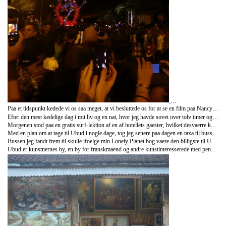
Paa et tidspunkt kedede vi os saa meget, at vi besluttede os for at se en film paa Nancys computer og skrue godt ned for lyden. Der gik ikke mere end en times tid, foer en politimand stod ude i baghaven og bedte os om at slukke lyset, hvilket vi gjorde meget forundrede over ikke at have faaet tildelt en af de vilde boeder paa mellem 1800-6000kr!
Efter den mest kedelige dag i mit liv og en nat, hvor jeg havde sovet over tolv timer og en mave der rumlede som et monster, fik vi serveret morgenmad paa terrassen, og vi fandt ud af, at vi dagen forinden var blevet reddet for boedestraffen simpelthen ved, at hotellets ejer havde bestukket politimanden til ikke at straffe os - he was a good guy!
Morgenen stod paa en gratis surf-lektion af en af hotellets gaester, hvilket desvaerre kun gav mig en lille foeling med sporten, da boelgerne simpelthen var for smaa og bloede - meget sjovt var det nu alligevel.
Med en plan om at tage til Ubud i nogle dage, tog jeg senere paa dagen en taxa til busstationen i forhaabning om at forhandle mig til en billig bustur, hvilket jeg har proevet saa mange gange foer.
Bussen jeg fandt frem til skulle ifoelge min Lonely Planet bog vaere den billigste til Ubud, hvilket de givende priser ikke ligefrem gjorde udtryk for. Med mit forhandlergen satte jeg mig blot til rette paa jorden ved siden af bussen og gjorde udtryk for, at jeg ikke havde travlt, og at jeg snildt kunne vente paa andre passagerer. Prisen fik jeg efter halvanden time paa jorden pruttet femten gange ned, hvilket jeg tager som en paent god deal, og jeg ankom til Ubud en halv time senere med den mest gnavende buschauffoer, jeg nogensinde har koert med.
Ubud er kunstnernes by, en by for franskmaend og andre kunstinteresserede med penge og sans for fin mad - dermed ikke sagt, at den egner sig saerlig godt til en backpacker.