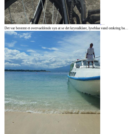
Det var bestemt et overvaeldende syn at se det krystalklare, lyseblaa vand omkring baaden, da den lagde til helt inde ved stranden.